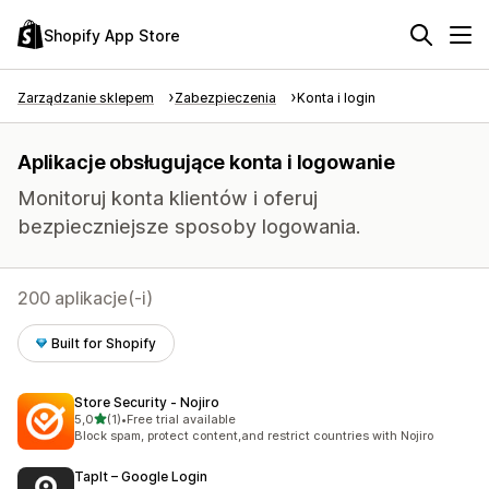
Shopify App Store
Zarządzanie sklepem
Zabezpieczenia
Konta i login
Aplikacje obsługujące konta i logowanie
Monitoruj konta klientów i oferuj
bezpieczniejsze sposoby logowania.
200 aplikacje(-i)
Built for Shopify
Store Security ‑ Nojiro
na 5 gwiazdek
5,0
(1)
•
Free trial available
Łączna liczba recenzji: 1
Block spam, protect content,and restrict countries with Nojiro
TapIt – Google Login