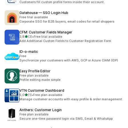
Customers fill custom profile forms inside their account.
Gatehouse — SSO Login Hub
Free trial available
Corporate SSO for B2B buyers, email codes for retail shoppers
CFM: Customer Fields Manager
na 5 gwiazdek
3,8
(3)
•
Free trial available
Łączna liczba recenzji: 3
Add Additional Custom Fields to Customer Registration Form
ID‑o‑matic
Free
Synchronize your customers with AWS, GCP or Azure CIAM (IDP)
Easy Profile Editor
Free plan available
Profile editing made simple
VTN Customer Dashboard
na 5 gwiazdek
5,0
(1)
•
Free plan available
Łączna liczba recenzji: 1
Manage customer accounts with easy profile & order management.
Anthers: Customer Login
Free plan available
Secure one-time password login via SMS, Email & WhatsApp