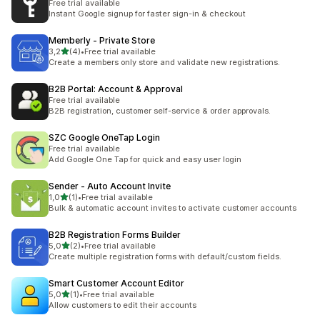
Free trial available
Instant Google signup for faster sign-in & checkout
Memberly ‑ Private Store
na 5 gwiazdek
3,2
(4)
•
Free trial available
Łączna liczba recenzji: 4
Create a members only store and validate new registrations.
B2B Portal: Account & Approval
Free trial available
B2B registration, customer self-service & order approvals.
SZC Google OneTap Login
Free trial available
Add Google One Tap for quick and easy user login
Sender ‑ Auto Account Invite
na 5 gwiazdek
1,0
(1)
•
Free trial available
Łączna liczba recenzji: 1
Bulk & automatic account invites to activate customer accounts
B2B Registration Forms Builder
na 5 gwiazdek
5,0
(2)
•
Free trial available
Łączna liczba recenzji: 2
Create multiple registration forms with default/custom fields.
Smart Customer Account Editor
na 5 gwiazdek
5,0
(1)
•
Free trial available
Łączna liczba recenzji: 1
Allow customers to edit their accounts