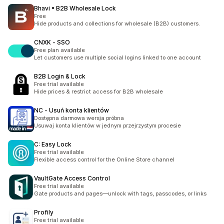
Bhavi • B2B Wholesale Lock
Free
Hide products and collections for wholesale (B2B) customers.
CNXK ‑ SSO
Free plan available
Let customers use multiple social logins linked to one account
B2B Login & Lock
Free trial available
Hide prices & restrict access for B2B wholesale
NC ‑ Usuń konta klientów
Dostępna darmowa wersja próbna
Usuwaj konta klientów w jednym przejrzystym procesie
C: Easy Lock
Free trial available
Flexible access control for the Online Store channel
VaultGate Access Control
Free trial available
Gate products and pages—unlock with tags, passcodes, or links
Profily
Free trial available