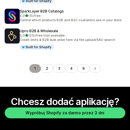
Built for Shopify
SparkLayer B2B Catalogs
na 5 gwiazdek
5,0
(1)
•
Free
Łączna liczba recenzji: 1
Control which products B2B and B2C customers see in your store
Upro B2B & Wholesale
na 5 gwiazdek
5,0
(21)
•
Free trial available
Łączna liczba recenzji: 21
Credit limits & B2B bulk order form via file upload/SKU search
Built for Shopify
1
2
3
4
9
Chcesz dodać aplikację?
Wypróbuj Shopify za darmo przez 3 dni