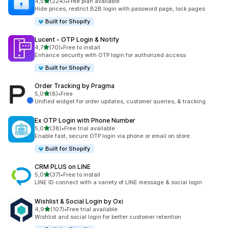
na 5 gwiazdek
4,5
(224)
•
Free plan available
Łączna liczba recenzji: 224
Hide prices, restrict B2B login with password page, lock pages
Built for Shopify
Lucent ‑ OTP Login & Notify
na 5 gwiazdek
4,7
(70)
•
Free to install
Łączna liczba recenzji: 70
Enhance security with OTP login for authorized access
Built for Shopify
Order Tracking by Pragma
na 5 gwiazdek
5,0
(8)
•
Free
Łączna liczba recenzji: 8
Unified widget for order updates, customer queries, & tracking
Ex OTP Login with Phone Number
na 5 gwiazdek
5,0
(38)
•
Free trial available
Łączna liczba recenzji: 38
Enable fast, secure OTP login via phone or email on store.
Built for Shopify
CRM PLUS on LINE
na 5 gwiazdek
5,0
(37)
•
Free to install
Łączna liczba recenzji: 37
LINE ID connect with a variety of LINE message & social login
Wishlist & Social Login by Oxi
na 5 gwiazdek
4,9
(107)
•
Free trial available
Łączna liczba recenzji: 107
Wishlist and social login for better customer retention