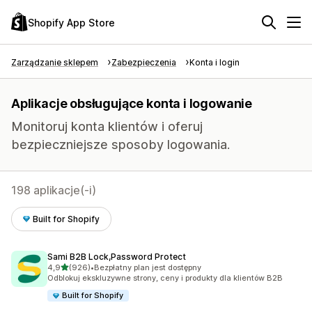
Shopify App Store
Zarządzanie sklepem
Zabezpieczenia
Konta i login
Aplikacje obsługujące konta i logowanie
Monitoruj konta klientów i oferuj
bezpieczniejsze sposoby logowania.
198 aplikacje(-i)
Built for Shopify
Sami B2B Lock,Password Protect
na 5 gwiazdek
4,9
(926)
•
Bezpłatny plan jest dostępny
Łączna liczba recenzji: 926
Odblokuj ekskluzywne strony, ceny i produkty dla klientów B2B
Built for Shopify