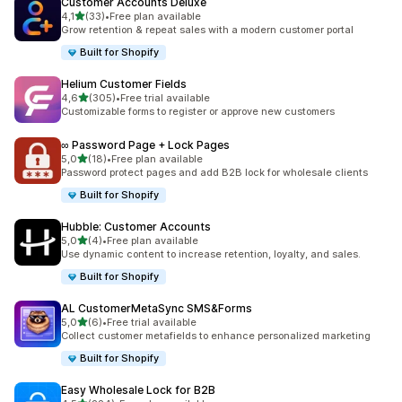
Customer Accounts Deluxe
na 5 gwiazdek
4,1
(33)
•
Free plan available
Łączna liczba recenzji: 33
Grow retention & repeat sales with a modern customer portal
Built for Shopify
Helium Customer Fields
na 5 gwiazdek
4,6
(305)
•
Free trial available
Łączna liczba recenzji: 305
Customizable forms to register or approve new customers
∞ Password Page + Lock Pages
na 5 gwiazdek
5,0
(18)
•
Free plan available
Łączna liczba recenzji: 18
Password protect pages and add B2B lock for wholesale clients
Built for Shopify
Hubble: Customer Accounts
na 5 gwiazdek
5,0
(4)
•
Free plan available
Łączna liczba recenzji: 4
Use dynamic content to increase retention, loyalty, and sales.
Built for Shopify
AL CustomerMetaSync SMS&Forms
na 5 gwiazdek
5,0
(6)
•
Free trial available
Łączna liczba recenzji: 6
Collect customer metafields to enhance personalized marketing
Built for Shopify
Easy Wholesale Lock for B2B