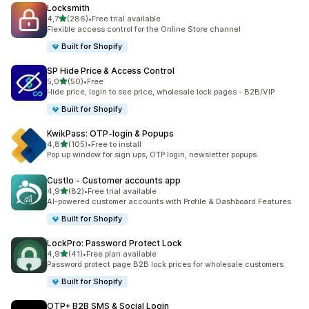
Locksmith
na 5 gwiazdek
4,7
(286)
•
Free trial available
Łączna liczba recenzji: 286
Flexible access control for the Online Store channel
Built for Shopify
SP Hide Price & Access Control
na 5 gwiazdek
5,0
(50)
•
Free
Łączna liczba recenzji: 50
Hide price, login to see price, wholesale lock pages - B2B/VIP
Built for Shopify
KwikPass: OTP‑login & Popups
na 5 gwiazdek
4,8
(105)
•
Free to install
Łączna liczba recenzji: 105
Pop up window for sign ups, OTP login, newsletter popups
Custlo ‑ Customer accounts app
na 5 gwiazdek
4,9
(82)
•
Free trial available
Łączna liczba recenzji: 82
AI-powered customer accounts with Profile & Dashboard Features
Built for Shopify
LockPro: Password Protect Lock
na 5 gwiazdek
4,9
(41)
•
Free plan available
Łączna liczba recenzji: 41
Password protect page B2B lock prices for wholesale customers
Built for Shopify
OTP+ B2B SMS & Social Login