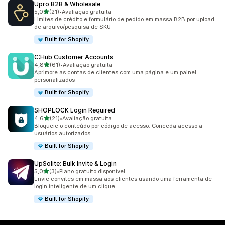
Upro B2B & Wholesale
de 5 estrelas
5,0
(21)
•
Avaliação gratuita
21 avaliações ao todo
Limites de crédito e formulário de pedido em massa B2B por upload
de arquivo/pesquisa de SKU
Built for Shopify
C:Hub Customer Accounts
de 5 estrelas
4,8
(61)
•
Avaliação gratuita
61 avaliações ao todo
Aprimore as contas de clientes com uma página e um painel
personalizados
Built for Shopify
SHOPLOCK Login Required
de 5 estrelas
4,6
(21)
•
Avaliação gratuita
21 avaliações ao todo
Bloqueie o conteúdo por código de acesso. Conceda acesso a
usuários autorizados.
Built for Shopify
UpSolite: Bulk Invite & Login
de 5 estrelas
5,0
(3)
•
Plano gratuito disponível
3 avaliações ao todo
Envie convites em massa aos clientes usando uma ferramenta de
login inteligente de um clique
Built for Shopify