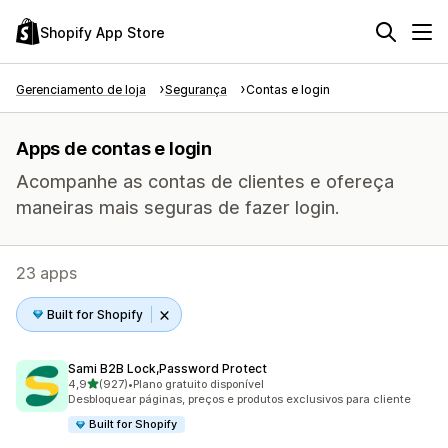
Shopify App Store
Gerenciamento de loja
Segurança
Contas e login
Apps de contas e login
Acompanhe as contas de clientes e ofereça
maneiras mais seguras de fazer login.
23 apps
Built for Shopify
Sami B2B Lock,Password Protect
de 5 estrelas
4,9
(927)
•
Plano gratuito disponível
927 avaliações ao todo
Desbloquear páginas, preços e produtos exclusivos para cliente
Built for Shopify