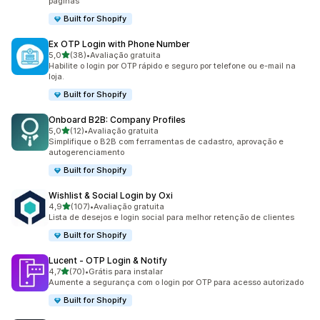
páginas
Built for Shopify
Ex OTP Login with Phone Number
de 5 estrelas
5,0
(38)
•
Avaliação gratuita
38 avaliações ao todo
Habilite o login por OTP rápido e seguro por telefone ou e-mail na
loja.
Built for Shopify
Onboard B2B: Company Profiles
de 5 estrelas
5,0
(12)
•
Avaliação gratuita
12 avaliações ao todo
Simplifique o B2B com ferramentas de cadastro, aprovação e
autogerenciamento
Built for Shopify
Wishlist & Social Login by Oxi
de 5 estrelas
4,9
(107)
•
Avaliação gratuita
107 avaliações ao todo
Lista de desejos e login social para melhor retenção de clientes
Built for Shopify
Lucent ‑ OTP Login & Notify
de 5 estrelas
4,7
(70)
•
Grátis para instalar
70 avaliações ao todo
Aumente a segurança com o login por OTP para acesso autorizado
Built for Shopify