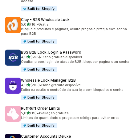
acesso
Built for Shopify
Clay • B2B Wholesale Lock
de 5 estrelas
5,0
(16)
•
Grátis
16 avaliações ao todo
Bloqueie produtos e páginas, oculte preços e proteja com senha
para B2B
Built for Shopify
BSS B2B Lock, Login & Password
de 5 estrelas
4,9
(598)
•
Plano gratuito disponível
598 avaliações ao todo
Ocultar preço, login de atacado B2B, bloquear página com senha
Built for Shopify
Wholesale Lock Manager: B2B
de 5 estrelas
4,9
(205)
•
Plano gratuito disponível
205 avaliações ao todo
Exiba ou oculte o conteúdo da sua loja com bloqueios e senha.
Built for Shopify
RuffRuff Order Limits
de 5 estrelas
5,0
(19)
•
Avaliação gratuita
19 avaliações ao todo
Limites de quantidade e preço sem código para evitar erros
Built for Shopify
Customer Accounts Deluxe