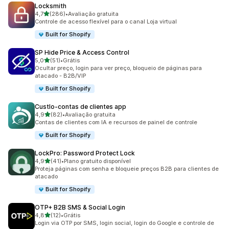
Locksmith
de 5 estrelas
4,7
(286)
•
Avaliação gratuita
286 avaliações ao todo
Controle de acesso flexível para o canal Loja virtual
Built for Shopify
SP Hide Price & Access Control
de 5 estrelas
5,0
(51)
•
Grátis
51 avaliações ao todo
Ocultar preço, login para ver preço, bloqueio de páginas para
atacado - B2B/VIP
Built for Shopify
Custlo‑contas de clientes app
de 5 estrelas
4,9
(82)
•
Avaliação gratuita
82 avaliações ao todo
Contas de clientes com IA e recursos de painel de controle
Built for Shopify
LockPro: Password Protect Lock
de 5 estrelas
4,9
(41)
•
Plano gratuito disponível
41 avaliações ao todo
Proteja páginas com senha e bloqueie preços B2B para clientes de
atacado
Built for Shopify
OTP+ B2B SMS & Social Login
de 5 estrelas
4,8
(12)
•
Grátis
12 avaliações ao todo
Login via OTP por SMS, login social, login do Google e controle de