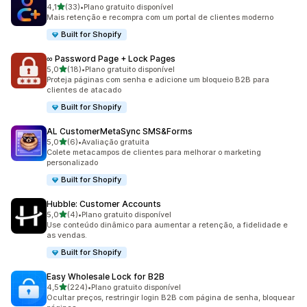
de 5 estrelas
4,1
(33)
•
Plano gratuito disponível
33 avaliações ao todo
Mais retenção e recompra com um portal de clientes moderno
Built for Shopify
∞ Password Page + Lock Pages
de 5 estrelas
5,0
(18)
•
Plano gratuito disponível
18 avaliações ao todo
Proteja páginas com senha e adicione um bloqueio B2B para
clientes de atacado
Built for Shopify
AL CustomerMetaSync SMS&Forms
de 5 estrelas
5,0
(6)
•
Avaliação gratuita
6 avaliações ao todo
Colete metacampos de clientes para melhorar o marketing
personalizado
Built for Shopify
Hubble: Customer Accounts
de 5 estrelas
5,0
(4)
•
Plano gratuito disponível
4 avaliações ao todo
Use conteúdo dinâmico para aumentar a retenção, a fidelidade e
as vendas.
Built for Shopify
Easy Wholesale Lock for B2B
de 5 estrelas
4,5
(224)
•
Plano gratuito disponível
224 avaliações ao todo
Ocultar preços, restringir login B2B com página de senha, bloquear