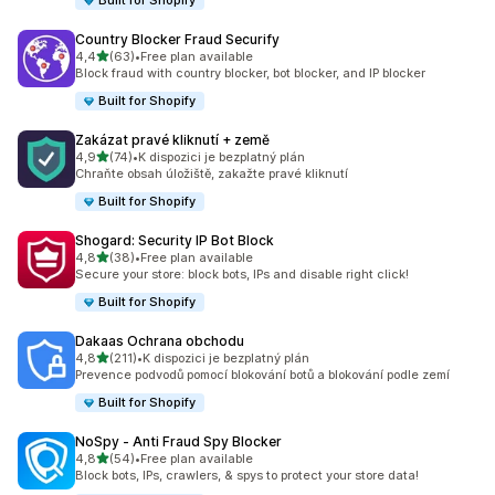
Built for Shopify
Country Blocker Fraud Securify
z 5 hvězd
4,4
(63)
•
Free plan available
Celkový počet recenzí: 63
Block fraud with country blocker, bot blocker, and IP blocker
Built for Shopify
Zakázat pravé kliknutí + země
z 5 hvězd
4,9
(74)
•
K dispozici je bezplatný plán
Celkový počet recenzí: 74
Chraňte obsah úložiště, zakažte pravé kliknutí
Built for Shopify
Shogard: Security IP Bot Block
z 5 hvězd
4,8
(38)
•
Free plan available
Celkový počet recenzí: 38
Secure your store: block bots, IPs and disable right click!
Built for Shopify
Dakaas Ochrana obchodu
z 5 hvězd
4,8
(211)
•
K dispozici je bezplatný plán
Celkový počet recenzí: 211
Prevence podvodů pomocí blokování botů a blokování podle zemí
Built for Shopify
NoSpy ‑ Anti Fraud Spy Blocker
z 5 hvězd
4,8
(54)
•
Free plan available
Celkový počet recenzí: 54
Block bots, IPs, crawlers, & spys to protect your store data!