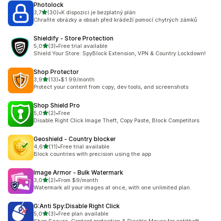
Photolock
z 5 hvězd
3,7
(30)
•
K dispozici je bezplatný plán
Celkový počet recenzí: 30
Chraňte obrázky a obsah před krádeží pomocí chytrých zámků
Shieldify ‑ Store Protection
z 5 hvězd
5,0
(3)
•
Free trial available
Celkový počet recenzí: 3
Shield Your Store: SpyBlock Extension, VPN & Country Lockdown!
Shop Protector
z 5 hvězd
3,9
(13)
•
$1.99/month
Celkový počet recenzí: 13
Protect your content from copy, dev tools, and screenshots
Shop Shield Pro
z 5 hvězd
5,0
(2)
•
Free
Celkový počet recenzí: 2
Disable Right Click Image Theft, Copy Paste, Block Competitors
Geoshield ‑ Country blocker
z 5 hvězd
4,6
(11)
•
Free trial available
Celkový počet recenzí: 11
Block countries with precision using the app
Image Armor ‑ Bulk Watermark
z 5 hvězd
3,0
(2)
•
From $9/month
Celkový počet recenzí: 2
Watermark all your images at once, with one unlimited plan.
G:Anti Spy:Disable Right Click
z 5 hvězd
5,0
(3)
•
Free plan available
Celkový počet recenzí: 3