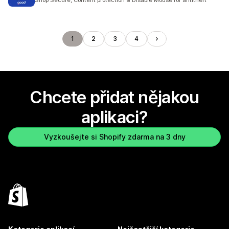
Shop Secure, Content protection & Disable Mouse for antitheft
1
2
3
4
Chcete přidat nějakou
aplikaci?
Vyzkoušejte si Shopify zdarma na 3 dny