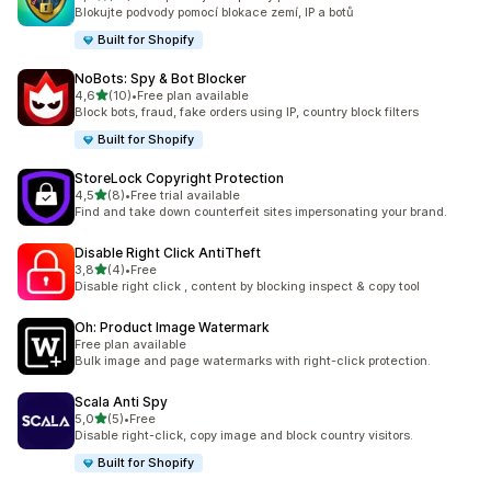
Celkový počet recenzí: 10
Blokujte podvody pomocí blokace zemí, IP a botů
Built for Shopify
NoBots: Spy & Bot Blocker
z 5 hvězd
4,6
(10)
•
Free plan available
Celkový počet recenzí: 10
Block bots, fraud, fake orders using IP, country block filters
Built for Shopify
StoreLock Copyright Protection
z 5 hvězd
4,5
(8)
•
Free trial available
Celkový počet recenzí: 8
Find and take down counterfeit sites impersonating your brand.
Disable Right Click AntiTheft
z 5 hvězd
3,8
(4)
•
Free
Celkový počet recenzí: 4
Disable right click , content by blocking inspect & copy tool
Oh: Product Image Watermark
Free plan available
Bulk image and page watermarks with right-click protection.
Scala Anti Spy
z 5 hvězd
5,0
(5)
•
Free
Celkový počet recenzí: 5
Disable right-click, copy image and block country visitors.
Built for Shopify