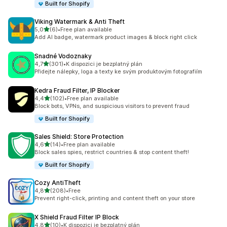
Built for Shopify
Viking Watermark & Anti Theft
z 5 hvězd
5,0
(6)
•
Free plan available
Celkový počet recenzí: 6
Add AI badge, watermark product images & block right click
Snadné Vodoznaky
z 5 hvězd
4,7
(301)
•
K dispozici je bezplatný plán
Celkový počet recenzí: 301
Přidejte nálepky, loga a texty ke svým produktovým fotografiím
Kedra Fraud Filter, IP Blocker
z 5 hvězd
4,4
(102)
•
Free plan available
Celkový počet recenzí: 102
Block bots, VPNs, and suspicious visitors to prevent fraud
Built for Shopify
Sales Shield: Store Protection
z 5 hvězd
4,6
(14)
•
Free plan available
Celkový počet recenzí: 14
Block sales spies, restrict countries & stop content theft!
Built for Shopify
Cozy AntiTheft
z 5 hvězd
4,8
(208)
•
Free
Celkový počet recenzí: 208
Prevent right-click, printing and content theft on your store
X Shield Fraud Filter IP Block
z 5 hvězd
4,8
(10)
•
K dispozici je bezplatný plán