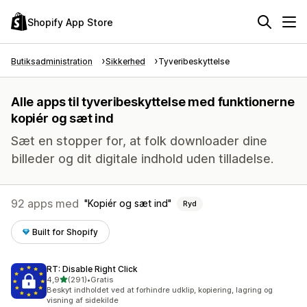
Shopify App Store
Butiksadministration
Sikkerhed
Tyveribeskyttelse
Alle apps til tyveribeskyttelse med funktionerne
kopiér og sæt ind
Sæt en stopper for, at folk downloader dine
billeder og dit digitale indhold uden tilladelse.
92 apps med
Kopiér og sæt ind
Ryd
Built for Shopify
RT: Disable Right Click
ud af 5 stjerner
4,9
(291)
•
Gratis
291 anmeldelser i alt
Beskyt indholdet ved at forhindre udklip, kopiering, lagring og
visning af sidekilde