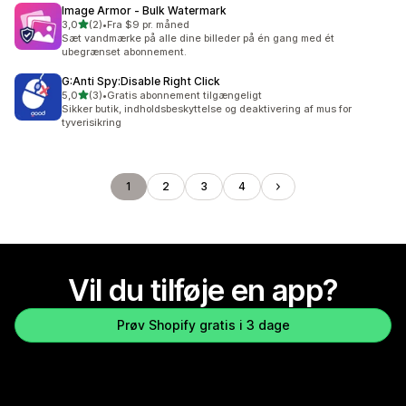
Image Armor ‑ Bulk Watermark
ud af 5 stjerner
3,0
(2)
•
Fra $9 pr. måned
2 anmeldelser i alt
Sæt vandmærke på alle dine billeder på én gang med ét
ubegrænset abonnement.
G:Anti Spy:Disable Right Click
ud af 5 stjerner
5,0
(3)
•
Gratis abonnement tilgængeligt
3 anmeldelser i alt
Sikker butik, indholdsbeskyttelse og deaktivering af mus for
tyverisikring
1
2
3
4
Vil du tilføje en app?
Prøv Shopify gratis i 3 dage