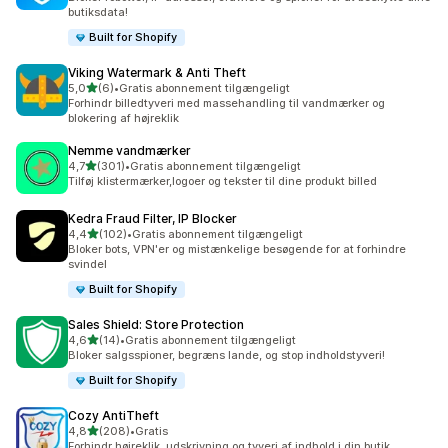
butiksdata!
Built for Shopify
Viking Watermark & Anti Theft
ud af 5 stjerner
5,0
(6)
•
Gratis abonnement tilgængeligt
6 anmeldelser i alt
Forhindr billedtyveri med massehandling til vandmærker og
blokering af højreklik
Nemme vandmærker
ud af 5 stjerner
4,7
(301)
•
Gratis abonnement tilgængeligt
301 anmeldelser i alt
Tilføj klistermærker,logoer og tekster til dine produkt billed
Kedra Fraud Filter, IP Blocker
ud af 5 stjerner
4,4
(102)
•
Gratis abonnement tilgængeligt
102 anmeldelser i alt
Bloker bots, VPN'er og mistænkelige besøgende for at forhindre
svindel
Built for Shopify
Sales Shield: Store Protection
ud af 5 stjerner
4,6
(14)
•
Gratis abonnement tilgængeligt
14 anmeldelser i alt
Bloker salgsspioner, begræns lande, og stop indholdstyveri!
Built for Shopify
Cozy AntiTheft
ud af 5 stjerner
4,8
(208)
•
Gratis
208 anmeldelser i alt
Forhindr højreklik, udskrivning og tyveri af indhold i din butik