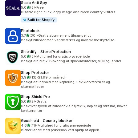
Scala Anti Spy
ud af 5 stjerner
5,0
(5)
•
Free
5 anmeldelser i alt
Disable right-click, copy image and block country visitors.
Built for Shopify
Photolock
ud af 5 stjerner
3,7
(30)
•
Gratis abonnement tilgængeligt
30 anmeldelser i alt
Beskyt billeder med vandmærker og indholdsbeskyttelse
Shieldify ‑ Store Protection
ud af 5 stjerner
5,0
(3)
•
Mulighed for gratis prøveperiode
3 anmeldelser i alt
Beskyt din butik: Blokering af spionudvidelser, VPN og lande!
Shop Protector
ud af 5 stjerner
3,9
(13)
•
$1.99 pr. måned
13 anmeldelser i alt
Beskyt dit indhold mod kopiering, udviklerværktøjer og
skærmbilleder
Shop Shield Pro
ud af 5 stjerner
5,0
(2)
•
Gratis
2 anmeldelser i alt
Deaktiver tyveri af billeder via højreklik, kopier og sæt ind, bloker
konkurrenter
Geoshield ‑ Country blocker
ud af 5 stjerner
4,6
(11)
•
Mulighed for gratis prøveperiode
11 anmeldelser i alt
Bloker lande med præcision ved hjælp af appen