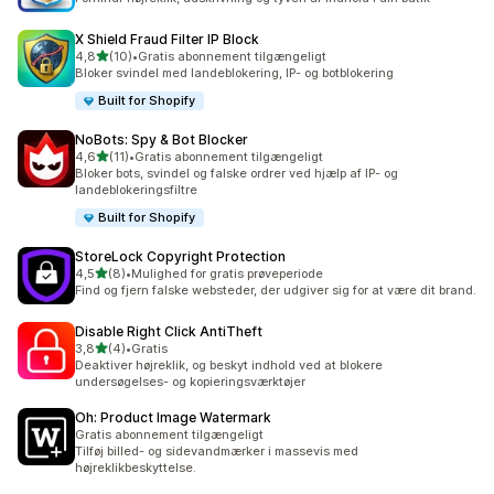
X Shield Fraud Filter IP Block
ud af 5 stjerner
4,8
(10)
•
Gratis abonnement tilgængeligt
10 anmeldelser i alt
Bloker svindel med landeblokering, IP- og botblokering
Built for Shopify
NoBots: Spy & Bot Blocker
ud af 5 stjerner
4,6
(11)
•
Gratis abonnement tilgængeligt
11 anmeldelser i alt
Bloker bots, svindel og falske ordrer ved hjælp af IP- og
landeblokeringsfiltre
Built for Shopify
StoreLock Copyright Protection
ud af 5 stjerner
4,5
(8)
•
Mulighed for gratis prøveperiode
8 anmeldelser i alt
Find og fjern falske websteder, der udgiver sig for at være dit brand.
Disable Right Click AntiTheft
ud af 5 stjerner
3,8
(4)
•
Gratis
4 anmeldelser i alt
Deaktiver højreklik, og beskyt indhold ved at blokere
undersøgelses- og kopieringsværktøjer
Oh: Product Image Watermark
Gratis abonnement tilgængeligt
Tilføj billed- og sidevandmærker i massevis med
højreklikbeskyttelse.