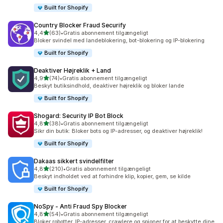
Built for Shopify
Country Blocker Fraud Securify
ud af 5 stjerner
4,4
(63)
•
Gratis abonnement tilgængeligt
63 anmeldelser i alt
Bloker svindel med landeblokering, bot-blokering og IP-blokering
Built for Shopify
Deaktiver Højreklik + Land
ud af 5 stjerner
4,9
(74)
•
Gratis abonnement tilgængeligt
74 anmeldelser i alt
Beskyt butiksindhold, deaktiver højreklik og bloker lande
Built for Shopify
Shogard: Security IP Bot Block
ud af 5 stjerner
4,8
(38)
•
Gratis abonnement tilgængeligt
38 anmeldelser i alt
Sikr din butik: Bloker bots og IP-adresser, og deaktiver højreklik!
Built for Shopify
Dakaas sikkert svindelfilter
ud af 5 stjerner
4,8
(210)
•
Gratis abonnement tilgængeligt
210 anmeldelser i alt
Beskyt indholdet ved at forhindre klip, kopier, gem, se kilde
Built for Shopify
NoSpy ‑ Anti Fraud Spy Blocker
ud af 5 stjerner
4,8
(54)
•
Gratis abonnement tilgængeligt
54 anmeldelser i alt
Bloker robotter, IP-adresser, crawlere og spioner for at beskytte dine