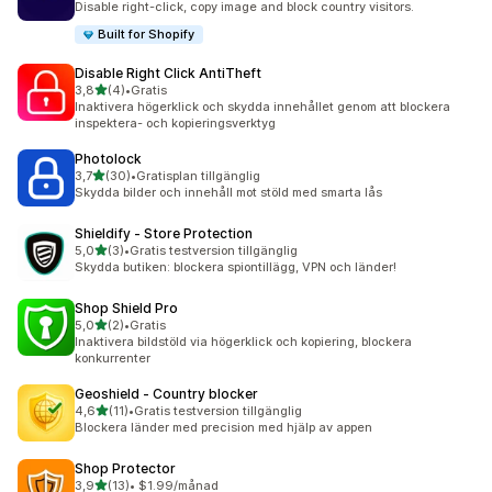
Disable right-click, copy image and block country visitors.
Built for Shopify
Disable Right Click AntiTheft
av 5 stjärnor
3,8
(4)
•
Gratis
4 recensioner totalt
Inaktivera högerklick och skydda innehållet genom att blockera
inspektera- och kopieringsverktyg
Photolock
av 5 stjärnor
3,7
(30)
•
Gratisplan tillgänglig
30 recensioner totalt
Skydda bilder och innehåll mot stöld med smarta lås
Shieldify ‑ Store Protection
av 5 stjärnor
5,0
(3)
•
Gratis testversion tillgänglig
3 recensioner totalt
Skydda butiken: blockera spiontillägg, VPN och länder!
Shop Shield Pro
av 5 stjärnor
5,0
(2)
•
Gratis
2 recensioner totalt
Inaktivera bildstöld via högerklick och kopiering, blockera
konkurrenter
Geoshield ‑ Country blocker
av 5 stjärnor
4,6
(11)
•
Gratis testversion tillgänglig
11 recensioner totalt
Blockera länder med precision med hjälp av appen
Shop Protector
av 5 stjärnor
3,9
(13)
•
$1.99/månad