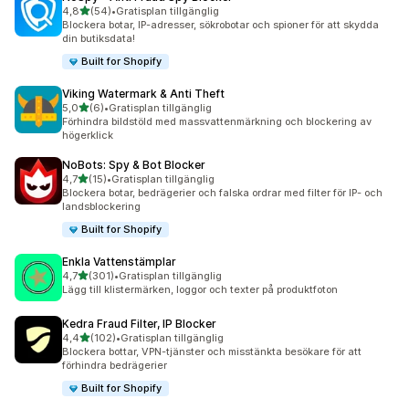
av 5 stjärnor
4,8
(54)
•
Gratisplan tillgänglig
54 recensioner totalt
Blockera botar, IP-adresser, sökrobotar och spioner för att skydda
din butiksdata!
Built for Shopify
Viking Watermark & Anti Theft
av 5 stjärnor
5,0
(6)
•
Gratisplan tillgänglig
6 recensioner totalt
Förhindra bildstöld med massvattenmärkning och blockering av
högerklick
NoBots: Spy & Bot Blocker
av 5 stjärnor
4,7
(15)
•
Gratisplan tillgänglig
15 recensioner totalt
Blockera botar, bedrägerier och falska ordrar med filter för IP- och
landsblockering
Built for Shopify
Enkla Vattenstämplar
av 5 stjärnor
4,7
(301)
•
Gratisplan tillgänglig
301 recensioner totalt
Lägg till klistermärken, loggor och texter på produktfoton
Kedra Fraud Filter, IP Blocker
av 5 stjärnor
4,4
(102)
•
Gratisplan tillgänglig
102 recensioner totalt
Blockera bottar, VPN-tjänster och misstänkta besökare för att
förhindra bedrägerier
Built for Shopify