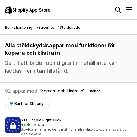
Shopify App Store
Butikshantering
Säkerhet
Stöldskydd
Alla stöldskyddsappar med funktioner för
kopiera och klistra in
Se till att bilder och digitalt innehåll inte kan
laddas ner utan tillstånd.
92 appar med
Kopiera och klistra in
Rensa
Built for Shopify
RT: Disable Right Click
av 5 stjärnor
4,9
(291)
•
Gratis
291 recensioner totalt
Skydda innehållet genom att förhindra klipp ut, kopiera, spara och
visa sidkälla