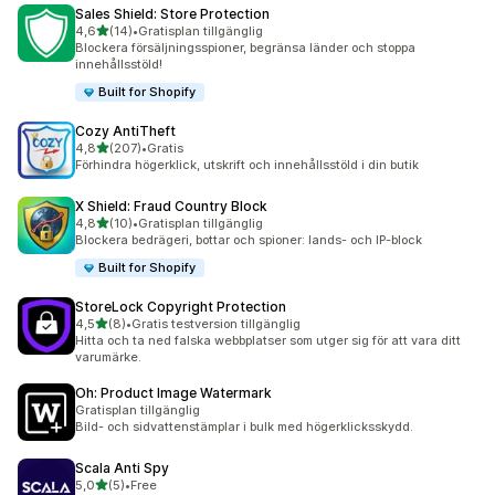
Sales Shield: Store Protection
av 5 stjärnor
4,6
(14)
•
Gratisplan tillgänglig
14 recensioner totalt
Blockera försäljningsspioner, begränsa länder och stoppa
innehållsstöld!
Built for Shopify
Cozy AntiTheft
av 5 stjärnor
4,8
(207)
•
Gratis
207 recensioner totalt
Förhindra högerklick, utskrift och innehållsstöld i din butik
X Shield: Fraud Country Block
av 5 stjärnor
4,8
(10)
•
Gratisplan tillgänglig
10 recensioner totalt
Blockera bedrägeri, bottar och spioner: lands- och IP-block
Built for Shopify
StoreLock Copyright Protection
av 5 stjärnor
4,5
(8)
•
Gratis testversion tillgänglig
8 recensioner totalt
Hitta och ta ned falska webbplatser som utger sig för att vara ditt
varumärke.
Oh: Product Image Watermark
Gratisplan tillgänglig
Bild- och sidvattenstämplar i bulk med högerklicksskydd.
Scala Anti Spy
av 5 stjärnor
5,0
(5)
•
Free
5 recensioner totalt