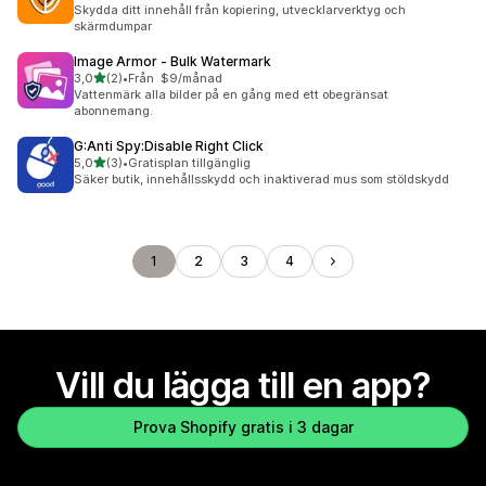
13 recensioner totalt
Skydda ditt innehåll från kopiering, utvecklarverktyg och
skärmdumpar
Image Armor ‑ Bulk Watermark
av 5 stjärnor
3,0
(2)
•
Från $9/månad
2 recensioner totalt
Vattenmärk alla bilder på en gång med ett obegränsat
abonnemang.
G:Anti Spy:Disable Right Click
av 5 stjärnor
5,0
(3)
•
Gratisplan tillgänglig
3 recensioner totalt
Säker butik, innehållsskydd och inaktiverad mus som stöldskydd
1
2
3
4
Vill du lägga till en app?
Prova Shopify gratis i 3 dagar