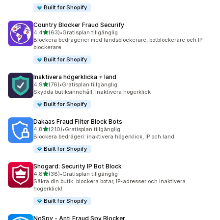
Built for Shopify
Country Blocker Fraud Securify
av 5 stjärnor
4,4
(63)
•
Gratisplan tillgänglig
63 recensioner totalt
Blockera bedrägerier med landsblockerare, botblockerare och IP-
blockerare
Built for Shopify
Inaktivera högerklicka + land
av 5 stjärnor
4,9
(76)
•
Gratisplan tillgänglig
76 recensioner totalt
Skydda butiksinnehåll, inaktivera högerklick
Built for Shopify
Dakaas Fraud Filter Block Bots
av 5 stjärnor
4,8
(210)
•
Gratisplan tillgänglig
210 recensioner totalt
Blockera bedrägeri: inaktivera högerklick, IP och land
Built for Shopify
Shogard: Security IP Bot Block
av 5 stjärnor
4,8
(38)
•
Gratisplan tillgänglig
38 recensioner totalt
Säkra din butik: blockera botar, IP-adresser och inaktivera
högerklick!
Built for Shopify
NoSpy ‑ Anti Fraud Spy Blocker