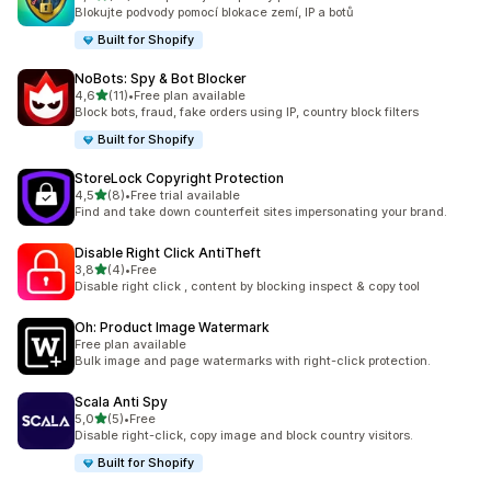
Celkový počet recenzí: 10
Blokujte podvody pomocí blokace zemí, IP a botů
Built for Shopify
NoBots: Spy & Bot Blocker
z 5 hvězd
4,6
(11)
•
Free plan available
Celkový počet recenzí: 11
Block bots, fraud, fake orders using IP, country block filters
Built for Shopify
StoreLock Copyright Protection
z 5 hvězd
4,5
(8)
•
Free trial available
Celkový počet recenzí: 8
Find and take down counterfeit sites impersonating your brand.
Disable Right Click AntiTheft
z 5 hvězd
3,8
(4)
•
Free
Celkový počet recenzí: 4
Disable right click , content by blocking inspect & copy tool
Oh: Product Image Watermark
Free plan available
Bulk image and page watermarks with right-click protection.
Scala Anti Spy
z 5 hvězd
5,0
(5)
•
Free
Celkový počet recenzí: 5
Disable right-click, copy image and block country visitors.
Built for Shopify