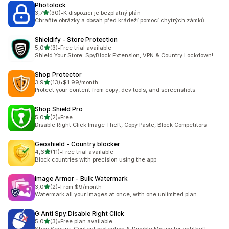
Photolock
z 5 hvězd
3,7
(30)
•
K dispozici je bezplatný plán
Celkový počet recenzí: 30
Chraňte obrázky a obsah před krádeží pomocí chytrých zámků
Shieldify ‑ Store Protection
z 5 hvězd
5,0
(3)
•
Free trial available
Celkový počet recenzí: 3
Shield Your Store: SpyBlock Extension, VPN & Country Lockdown!
Shop Protector
z 5 hvězd
3,9
(13)
•
$1.99/month
Celkový počet recenzí: 13
Protect your content from copy, dev tools, and screenshots
Shop Shield Pro
z 5 hvězd
5,0
(2)
•
Free
Celkový počet recenzí: 2
Disable Right Click Image Theft, Copy Paste, Block Competitors
Geoshield ‑ Country blocker
z 5 hvězd
4,6
(11)
•
Free trial available
Celkový počet recenzí: 11
Block countries with precision using the app
Image Armor ‑ Bulk Watermark
z 5 hvězd
3,0
(2)
•
From $9/month
Celkový počet recenzí: 2
Watermark all your images at once, with one unlimited plan.
G:Anti Spy:Disable Right Click
z 5 hvězd
5,0
(3)
•
Free plan available
Celkový počet recenzí: 3