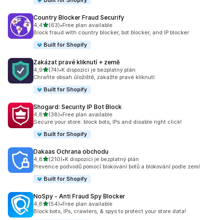
Built for Shopify
Country Blocker Fraud Securify
z 5 hvězd
4,4
(63)
•
Free plan available
Celkový počet recenzí: 63
Block fraud with country blocker, bot blocker, and IP blocker
Built for Shopify
Zakázat pravé kliknutí + země
z 5 hvězd
4,9
(74)
•
K dispozici je bezplatný plán
Celkový počet recenzí: 74
Chraňte obsah úložiště, zakažte pravé kliknutí
Built for Shopify
Shogard: Security IP Bot Block
z 5 hvězd
4,8
(38)
•
Free plan available
Celkový počet recenzí: 38
Secure your store: block bots, IPs and disable right click!
Built for Shopify
Dakaas Ochrana obchodu
z 5 hvězd
4,8
(210)
•
K dispozici je bezplatný plán
Celkový počet recenzí: 210
Prevence podvodů pomocí blokování botů a blokování podle zemí
Built for Shopify
NoSpy ‑ Anti Fraud Spy Blocker
z 5 hvězd
4,8
(54)
•
Free plan available
Celkový počet recenzí: 54
Block bots, IPs, crawlers, & spys to protect your store data!