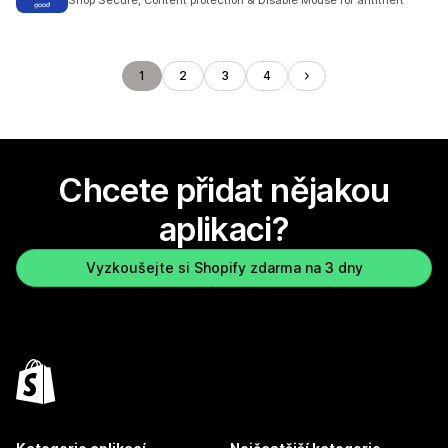
Shop Secure, Content protection & Disable Mouse for antitheft
1
2
3
4
Chcete přidat nějakou
aplikaci?
Vyzkoušejte si Shopify zdarma na 3 dny