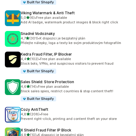
Built for Shopify
Viking Watermark & Anti Theft
z 5 hvězd
5,0
(6)
•
Free plan available
Celkový počet recenzí: 6
Add AI badge, watermark product images & block right click
Snadné Vodoznaky
z 5 hvězd
4,7
(301)
•
K dispozici je bezplatný plán
Celkový počet recenzí: 301
Přidejte nálepky, loga a texty ke svým produktovým fotografiím
Kedra Fraud Filter, IP Blocker
z 5 hvězd
4,4
(102)
•
Free plan available
Celkový počet recenzí: 102
Block bots, VPNs, and suspicious visitors to prevent fraud
Built for Shopify
Sales Shield: Store Protection
z 5 hvězd
4,6
(14)
•
Free plan available
Celkový počet recenzí: 14
Block sales spies, restrict countries & stop content theft!
Built for Shopify
Cozy AntiTheft
z 5 hvězd
4,8
(208)
•
Free
Celkový počet recenzí: 208
Prevent right-click, printing and content theft on your store
X Shield Fraud Filter IP Block
z 5 hvězd
4,8
(10)
•
K dispozici je bezplatný plán