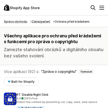
Shopify App Store
Správa obchodu
Zabezpečení
Ochrana před krádežemi
Všechny aplikace pro ochranu před krádežemi
s funkcemi pro zpráva o copyrightu
Zamezte stahování obrázků a digitálního obsahu
bez vašeho svolení.
Více aplikací (92) s:
Zpráva o copyrightu
Vymazat
Built for Shopify
RT: Disable Right Click
z 5 hvězd
4,9
(291)
•
Free
Celkový počet recenzí: 291
Protect the content by preventing cut, copy, save, view source