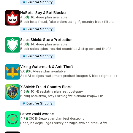
Built for Shopify
NoBots: Spy & Bot Blocker
na 5 gwiazdek
4,8
(16)
•
Free plan available
Łączna liczba recenzji: 16
Block bots, fraud, fake orders using IP, country block filters
Built for Shopify
Sales Shield: Store Protection
na 5 gwiazdek
4,6
(14)
•
Free plan available
Łączna liczba recenzji: 14
Block sales spies, restrict countries & stop content theft!
Built for Shopify
Viking Watermark & Anti Theft
na 5 gwiazdek
5,0
(6)
•
Free plan available
Łączna liczba recenzji: 6
Add AI badges, watermark product images & block right click
X Shield: Fraud Country Block
na 5 gwiazdek
4,8
(10)
•
Bezpłatny plan jest dostępny
Łączna liczba recenzji: 10
Blokuj oszustwa, boty i szpiegów: blokada krajów i IP
Built for Shopify
Łatwe znaki wodne
na 5 gwiazdek
4,7
(301)
•
Bezpłatny plan jest dostępny
Łączna liczba recenzji: 301
Dodaj naklejki, logo i teksty do zdjęć swoich produktów