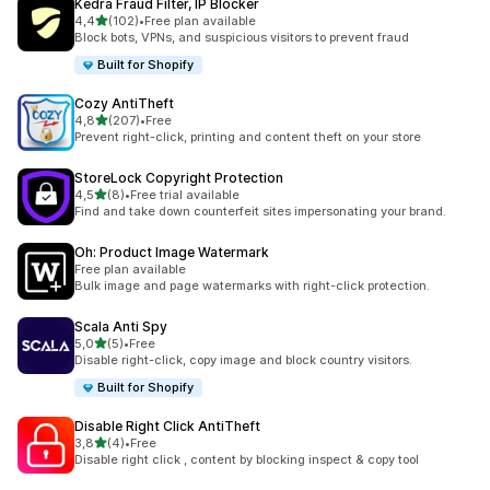
Kedra Fraud Filter, IP Blocker
na 5 gwiazdek
4,4
(102)
•
Free plan available
Łączna liczba recenzji: 102
Block bots, VPNs, and suspicious visitors to prevent fraud
Built for Shopify
Cozy AntiTheft
na 5 gwiazdek
4,8
(207)
•
Free
Łączna liczba recenzji: 207
Prevent right-click, printing and content theft on your store
StoreLock Copyright Protection
na 5 gwiazdek
4,5
(8)
•
Free trial available
Łączna liczba recenzji: 8
Find and take down counterfeit sites impersonating your brand.
Oh: Product Image Watermark
Free plan available
Bulk image and page watermarks with right-click protection.
Scala Anti Spy
na 5 gwiazdek
5,0
(5)
•
Free
Łączna liczba recenzji: 5
Disable right-click, copy image and block country visitors.
Built for Shopify
Disable Right Click AntiTheft
na 5 gwiazdek
3,8
(4)
•
Free
Łączna liczba recenzji: 4
Disable right click , content by blocking inspect & copy tool