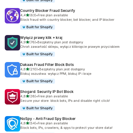
Built for Shopify
Country Blocker Fraud Securify
na 5 gwiazdek
4,4
(63)
•
Free plan available
Łączna liczba recenzji: 63
Block fraud with country blocker, bot blocker, and IP blocker
Built for Shopify
Wyłącz prawy klik + kraj
na 5 gwiazdek
4,9
(76)
•
Bezpłatny plan jest dostępny
Łączna liczba recenzji: 76
Chroń zawartość sklepu, wyłącz kliknięcie prawym przyciskiem
Built for Shopify
Dakaas Fraud Filter Block Bots
na 5 gwiazdek
4,8
(210)
•
Bezpłatny plan jest dostępny
Łączna liczba recenzji: 210
Blokuj oszustwa: wyłącz PPM, blokuj IP i kraje
Built for Shopify
Shogard: Security IP Bot Block
na 5 gwiazdek
4,8
(38)
•
Free plan available
Łączna liczba recenzji: 38
Secure your store: block bots, IPs and disable right click!
Built for Shopify
NoSpy ‑ Anti Fraud Spy Blocker
na 5 gwiazdek
4,8
(54)
•
Free plan available
Łączna liczba recenzji: 54
Block bots, IPs, crawlers, & spys to protect your store data!