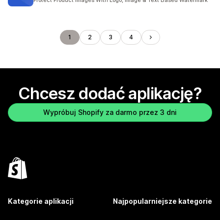
Protect Product Images With Logo, Image & Text Based Watermark
1
2
3
4
Chcesz dodać aplikację?
Wypróbuj Shopify za darmo przez 3 dni
Kategorie aplikacji
Najpopularniejsze kategorie