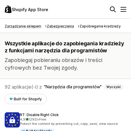
Shopify App Store
Zarządzanie sklepem
Zabezpieczenia
Zapobieganie kradzieży
Wszystkie aplikacje do zapobiegania kradzieży
z funkcjami narzędzia dla programistów
Zapobiegaj pobieraniu obrazów i treści
cyfrowych bez Twojej zgody.
92 aplikacje(-i) z
Narzędzia dla programistów
Wyczyść
Built for Shopify
RT: Disable Right Click
na 5 gwiazdek
4,9
(292)
•
Free
Łączna liczba recenzji: 292
Protect the content by preventing cut, copy, save, view source