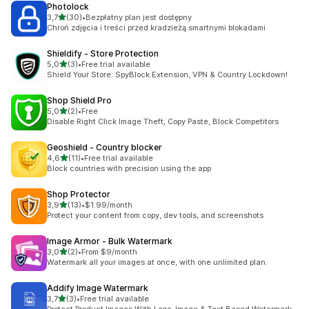
Photolock
na 5 gwiazdek
3,7
(30)
•
Bezpłatny plan jest dostępny
Łączna liczba recenzji: 30
Chroń zdjęcia i treści przed kradzieżą smartnymi blokadami
Shieldify ‑ Store Protection
na 5 gwiazdek
5,0
(3)
•
Free trial available
Łączna liczba recenzji: 3
Shield Your Store: SpyBlock Extension, VPN & Country Lockdown!
Shop Shield Pro
na 5 gwiazdek
5,0
(2)
•
Free
Łączna liczba recenzji: 2
Disable Right Click Image Theft, Copy Paste, Block Competitors
Geoshield ‑ Country blocker
na 5 gwiazdek
4,6
(11)
•
Free trial available
Łączna liczba recenzji: 11
Block countries with precision using the app
Shop Protector
na 5 gwiazdek
3,9
(13)
•
$1.99/month
Łączna liczba recenzji: 13
Protect your content from copy, dev tools, and screenshots
Image Armor ‑ Bulk Watermark
na 5 gwiazdek
3,0
(2)
•
From $9/month
Łączna liczba recenzji: 2
Watermark all your images at once, with one unlimited plan.
Addify Image Watermark
na 5 gwiazdek
3,7
(3)
•
Free trial available
Łączna liczba recenzji: 3