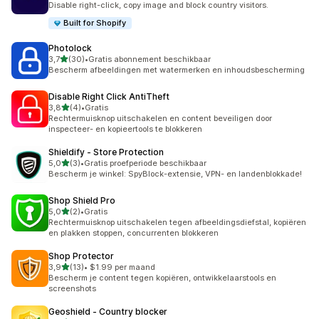
Disable right-click, copy image and block country visitors.
Built for Shopify
Photolock
van 5 sterren
3,7
(30)
•
Gratis abonnement beschikbaar
30 recensies in totaal
Bescherm afbeeldingen met watermerken en inhoudsbescherming
Disable Right Click AntiTheft
van 5 sterren
3,8
(4)
•
Gratis
4 recensies in totaal
Rechtermuisknop uitschakelen en content beveiligen door
inspecteer- en kopieertools te blokkeren
Shieldify ‑ Store Protection
van 5 sterren
5,0
(3)
•
Gratis proefperiode beschikbaar
3 recensies in totaal
Bescherm je winkel: SpyBlock-extensie, VPN- en landenblokkade!
Shop Shield Pro
van 5 sterren
5,0
(2)
•
Gratis
2 recensies in totaal
Rechtermuisknop uitschakelen tegen afbeeldingsdiefstal, kopiëren
en plakken stoppen, concurrenten blokkeren
Shop Protector
van 5 sterren
3,9
(13)
•
$1.99 per maand
13 recensies in totaal
Bescherm je content tegen kopiëren, ontwikkelaarstools en
screenshots
Geoshield ‑ Country blocker