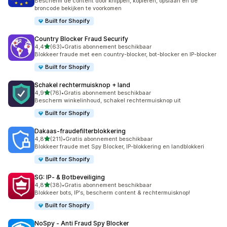
Bescherm de content door knippen, kopiëren, opslaan en de
broncode bekijken te voorkomen
Built for Shopify
Country Blocker Fraud Securify
van 5 sterren
4,4
(63)
•
Gratis abonnement beschikbaar
63 recensies in totaal
Blokkeer fraude met een country-blocker, bot-blocker en IP-blocker
Built for Shopify
Schakel rechtermuisknop + land
van 5 sterren
4,9
(76)
•
Gratis abonnement beschikbaar
76 recensies in totaal
Bescherm winkelinhoud, schakel rechtermuisknop uit
Built for Shopify
Dakaas‑fraudefilterblokkering
van 5 sterren
4,8
(211)
•
Gratis abonnement beschikbaar
211 recensies in totaal
Blokkeer fraude met Spy Blocker, IP-blokkering en landblokkeri
Built for Shopify
SG: IP‑ & Botbeveiliging
van 5 sterren
4,8
(38)
•
Gratis abonnement beschikbaar
38 recensies in totaal
Blokkeer bots, IP's, bescherm content & rechtermuisknop!
Built for Shopify
NoSpy ‑ Anti Fraud Spy Blocker