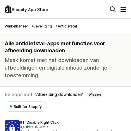
Shopify App Store
Winkelbeheer
Beveiliging
Antidiefstal
Alle antidiefstal-apps met functies voor
afbeelding downloaden
Maak komaf met het downloaden van
afbeeldingen en digitale inhoud zonder je
toestemming.
92 apps met
Afbeelding downloaden
Wissen
Built for Shopify
RT: Disable Right Click
van 5 sterren
4,9
(291)
•
Gratis
291 recensies in totaal