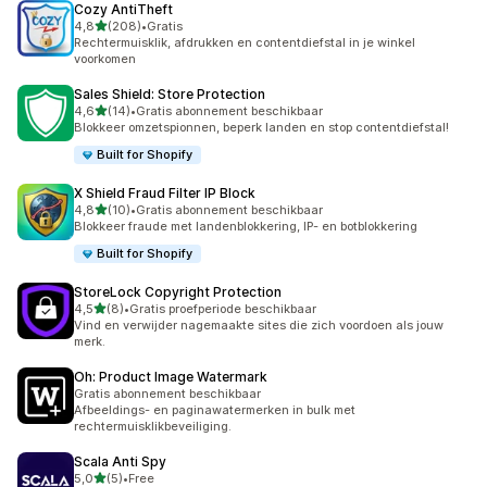
Cozy AntiTheft
van 5 sterren
4,8
(208)
•
Gratis
208 recensies in totaal
Rechtermuisklik, afdrukken en contentdiefstal in je winkel
voorkomen
Sales Shield: Store Protection
van 5 sterren
4,6
(14)
•
Gratis abonnement beschikbaar
14 recensies in totaal
Blokkeer omzetspionnen, beperk landen en stop contentdiefstal!
Built for Shopify
X Shield Fraud Filter IP Block
van 5 sterren
4,8
(10)
•
Gratis abonnement beschikbaar
10 recensies in totaal
Blokkeer fraude met landenblokkering, IP- en botblokkering
Built for Shopify
StoreLock Copyright Protection
van 5 sterren
4,5
(8)
•
Gratis proefperiode beschikbaar
8 recensies in totaal
Vind en verwijder nagemaakte sites die zich voordoen als jouw
merk.
Oh: Product Image Watermark
Gratis abonnement beschikbaar
Afbeeldings- en paginawatermerken in bulk met
rechtermuisklikbeveiliging.
Scala Anti Spy
van 5 sterren
5,0
(5)
•
Free
5 recensies in totaal