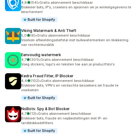
van 5 sterren
4,8
(54)
•
Gratis abonnement beschikbaar
54 recensies in totaal
Blokkeer bots, IP's, crawlers en spionnen om je winkelgegevens te
beschermen!
Built for Shopify
Viking Watermark & Anti Theft
van 5 sterren
5,0
(6)
•
Gratis abonnement beschikbaar
6 recensies in totaal
Voorkom afbeeldingsdiefstal met bulkwatermerken en blokkering
van rechtermuisklik
Eenvoudig watermerk
van 5 sterren
4,7
(301)
•
Gratis abonnement beschikbaar
301 recensies in totaal
Voeg stickers, logo's en teksten toe aan je productfoto's
Kedra Fraud Filter, IP Blocker
van 5 sterren
4,4
(102)
•
Gratis abonnement beschikbaar
102 recensies in totaal
Blokkeer bots, VPN's en verdachte bezoekers om fraude te
voorkomen
Built for Shopify
NoBots: Spy & Bot Blocker
van 5 sterren
4,7
(13)
•
Gratis abonnement beschikbaar
13 recensies in totaal
Blokkeer bots, fraude en nepbestellingen met IP- en
landblokkadefilters
Built for Shopify