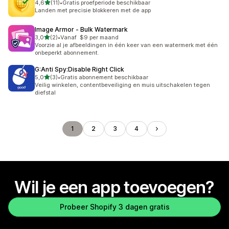
van 5 sterren
4,6
(11)
•
Gratis proefperiode beschikbaar
11 recensies in totaal
Landen met precisie blokkeren met de app
Image Armor ‑ Bulk Watermark
van 5 sterren
3,0
(2)
•
Vanaf $9 per maand
2 recensies in totaal
Voorzie al je afbeeldingen in één keer van een watermerk met één
onbeperkt abonnement.
G:Anti Spy:Disable Right Click
van 5 sterren
5,0
(3)
•
Gratis abonnement beschikbaar
3 recensies in totaal
Veilig winkelen, contentbeveiliging en muis uitschakelen tegen
diefstal
1
2
3
4
Wil je een app toevoegen?
Probeer Shopify 3 dagen gratis