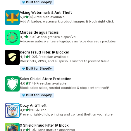
Built for Shopify
Viking Watermark & Anti Theft
de 5 estrelas
5,0
(6)
•
Free plan available
6 total de avaliações
Add AI badge, watermark product images & block right click
Marcas de água fáceis
de 5 estrelas
4,7
(301)
•
Plano gratuito disponível
301 total de avaliações
Adicione autocolantes e logótipos às fotos dos seus produtos
Kedra Fraud Filter, IP Blocker
de 5 estrelas
4,4
(102)
•
Free plan available
102 total de avaliações
Block bots, VPNs, and suspicious visitors to prevent fraud
Built for Shopify
Sales Shield: Store Protection
de 5 estrelas
4,6
(14)
•
Free plan available
14 total de avaliações
Block sales spies, restrict countries & stop content theft!
Built for Shopify
Cozy AntiTheft
de 5 estrelas
4,8
(208)
•
Free
208 total de avaliações
Prevent right-click, printing and content theft on your store
X Shield Fraud Filter IP Block
de 5 estrelas
4,8
(10)
•
Plano gratuito disponível