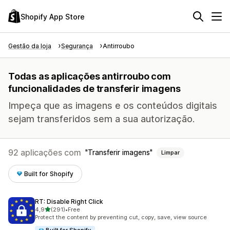
Shopify App Store
Gestão da loja
Segurança
Antirroubo
Todas as aplicações antirroubo com
funcionalidades de transferir imagens
Impeça que as imagens e os conteúdos digitais
sejam transferidos sem a sua autorização.
92 aplicações com
Transferir imagens
Limpar
Built for Shopify
RT: Disable Right Click
de 5 estrelas
4,9
(291)
•
Free
291 total de avaliações
Protect the content by preventing cut, copy, save, view source