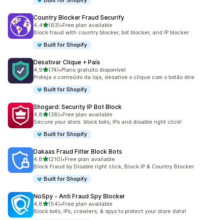
Built for Shopify
Country Blocker Fraud Securify
de 5 estrelas
4,4
(63)
•
Free plan available
63 total de avaliações
Block fraud with country blocker, bot blocker, and IP blocker
Built for Shopify
Desativar Clique + País
de 5 estrelas
4,9
(74)
•
Plano gratuito disponível
74 total de avaliações
Proteja o conteúdo da loja, desative o clique com o botão dire
Built for Shopify
Shogard: Security IP Bot Block
de 5 estrelas
4,8
(38)
•
Free plan available
38 total de avaliações
Secure your store: block bots, IPs and disable right click!
Built for Shopify
Dakaas Fraud Filter Block Bots
de 5 estrelas
4,8
(210)
•
Free plan available
210 total de avaliações
Block Fraud by Disable right click, Block IP & Country Blocker
Built for Shopify
NoSpy ‑ Anti Fraud Spy Blocker
de 5 estrelas
4,8
(54)
•
Free plan available
54 total de avaliações
Block bots, IPs, crawlers, & spys to protect your store data!