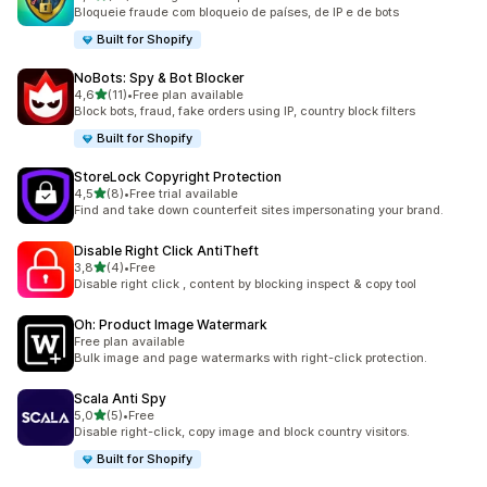
10 total de avaliações
Bloqueie fraude com bloqueio de países, de IP e de bots
Built for Shopify
NoBots: Spy & Bot Blocker
de 5 estrelas
4,6
(11)
•
Free plan available
11 total de avaliações
Block bots, fraud, fake orders using IP, country block filters
Built for Shopify
StoreLock Copyright Protection
de 5 estrelas
4,5
(8)
•
Free trial available
8 total de avaliações
Find and take down counterfeit sites impersonating your brand.
Disable Right Click AntiTheft
de 5 estrelas
3,8
(4)
•
Free
4 total de avaliações
Disable right click , content by blocking inspect & copy tool
Oh: Product Image Watermark
Free plan available
Bulk image and page watermarks with right-click protection.
Scala Anti Spy
de 5 estrelas
5,0
(5)
•
Free
5 total de avaliações
Disable right-click, copy image and block country visitors.
Built for Shopify