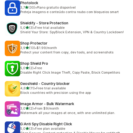
Photolock
de 5 estrelas
3,7
(30)
•
Plano gratuito disponível
30 total de avaliações
Proteja imagens e conteúdo contra roubo com bloqueios smart
Shieldify ‑ Store Protection
de 5 estrelas
5,0
(3)
•
Free trial available
3 total de avaliações
Shield Your Store: SpyBlock Extension, VPN & Country Lockdown!
Shop Protector
de 5 estrelas
3,9
(13)
•
$1.99/month
13 total de avaliações
Protect your content from copy, dev tools, and screenshots
Shop Shield Pro
de 5 estrelas
5,0
(2)
•
Free
2 total de avaliações
Disable Right Click Image Theft, Copy Paste, Block Competitors
Geoshield ‑ Country blocker
de 5 estrelas
4,6
(11)
•
Free trial available
11 total de avaliações
Block countries with precision using the app
Image Armor ‑ Bulk Watermark
de 5 estrelas
3,0
(2)
•
From $9/month
2 total de avaliações
Watermark all your images at once, with one unlimited plan.
G:Anti Spy:Disable Right Click
de 5 estrelas
5,0
(3)
•
Free plan available
3 total de avaliações