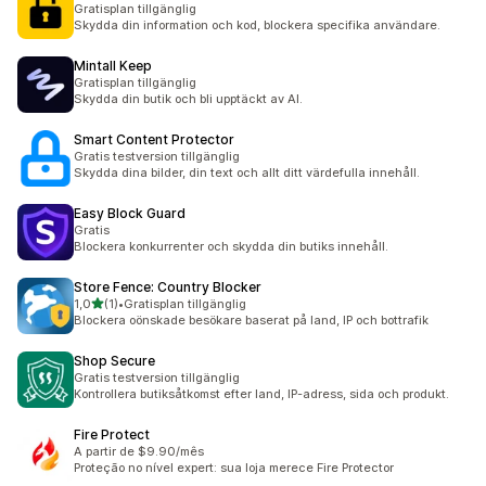
Gratisplan tillgänglig
Skydda din information och kod, blockera specifika användare.
Mintall Keep
Gratisplan tillgänglig
Skydda din butik och bli upptäckt av AI.
Smart Content Protector
Gratis testversion tillgänglig
Skydda dina bilder, din text och allt ditt värdefulla innehåll.
Easy Block Guard
Gratis
Blockera konkurrenter och skydda din butiks innehåll.
Store Fence: Country Blocker
av 5 stjärnor
1,0
(1)
•
Gratisplan tillgänglig
1 recensioner totalt
Blockera oönskade besökare baserat på land, IP och bottrafik
Shop Secure
Gratis testversion tillgänglig
Kontrollera butiksåtkomst efter land, IP-adress, sida och produkt.
Fire Protect
A partir de $9.90/mês
Proteção no nível expert: sua loja merece Fire Protector