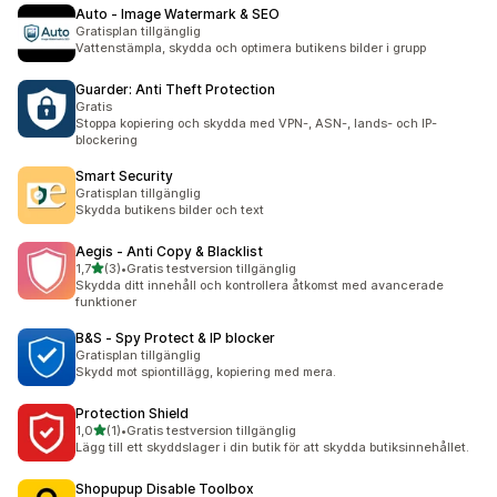
Auto ‑ Image Watermark & SEO
Gratisplan tillgänglig
Vattenstämpla, skydda och optimera butikens bilder i grupp
Guarder: Anti Theft Protection
Gratis
Stoppa kopiering och skydda med VPN-, ASN-, lands- och IP-
blockering
Smart Security
Gratisplan tillgänglig
Skydda butikens bilder och text
Aegis ‑ Anti Copy & Blacklist
av 5 stjärnor
1,7
(3)
•
Gratis testversion tillgänglig
3 recensioner totalt
Skydda ditt innehåll och kontrollera åtkomst med avancerade
funktioner
B&S ‑ Spy Protect & IP blocker
Gratisplan tillgänglig
Skydd mot spiontillägg, kopiering med mera.
Protection Shield
av 5 stjärnor
1,0
(1)
•
Gratis testversion tillgänglig
1 recensioner totalt
Lägg till ett skyddslager i din butik för att skydda butiksinnehållet.
Shopupup Disable Toolbox