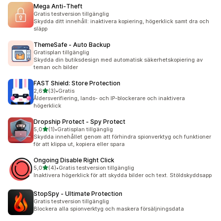
Mega Anti‑Theft
Gratis testversion tillgänglig
Skydda ditt innehåll: inaktivera kopiering, högerklick samt dra och
släpp
ThemeSafe ‑ Auto Backup
Gratisplan tillgänglig
Skydda din butiksdesign med automatisk säkerhetskopiering av
teman och bilder
FAST Shield: Store Protection
av 5 stjärnor
2,6
(3)
•
Gratis
3 recensioner totalt
Åldersverifiering, lands- och IP-blockerare och inaktivera
högerklick
Dropship Protect ‑ Spy Protect
av 5 stjärnor
5,0
(1)
•
Gratisplan tillgänglig
1 recensioner totalt
Skydda innehållet genom att förhindra spionverktyg och funktioner
för att klippa ut, kopiera eller spara
Ongoing Disable Right Click
av 5 stjärnor
5,0
(4)
•
Gratis testversion tillgänglig
4 recensioner totalt
Inaktivera högerklick för att skydda bilder och text. Stöldskyddsapp
StopSpy ‑ Ultimate Protection
Gratis testversion tillgänglig
Blockera alla spionverktyg och maskera försäljningsdata