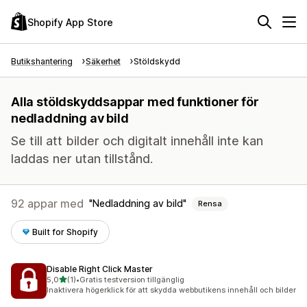
Shopify App Store
Butikshantering
Säkerhet
Stöldskydd
Alla stöldskyddsappar med funktioner för
nedladdning av bild
Se till att bilder och digitalt innehåll inte kan
laddas ner utan tillstånd.
92 appar med
Nedladdning av bild
Rensa
Built for Shopify
Disable Right Click Master
av 5 stjärnor
5,0
(1)
•
Gratis testversion tillgänglig
1 recensioner totalt
Inaktivera högerklick för att skydda webbutikens innehåll och bilder