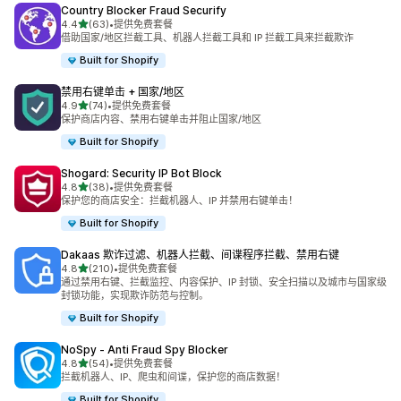
Country Blocker Fraud Securify
星（满分 5 星）
4.4
(63)
•
提供免费套餐
总共 63 条评论
借助国家/地区拦截工具、机器人拦截工具和 IP 拦截工具来拦截欺诈
Built for Shopify
禁用右键单击 + 国家/地区
星（满分 5 星）
4.9
(74)
•
提供免费套餐
总共 74 条评论
保护商店内容、禁用右键单击并阻止国家/地区
Built for Shopify
Shogard: Security IP Bot Block
星（满分 5 星）
4.8
(38)
•
提供免费套餐
总共 38 条评论
保护您的商店安全：拦截机器人、IP 并禁用右键单击！
Built for Shopify
Dakaas 欺诈过滤、机器人拦截、间谍程序拦截、禁用右键
星（满分 5 星）
4.8
(210)
•
提供免费套餐
总共 210 条评论
通过禁用右键、拦截监控、内容保护、IP 封锁、安全扫描以及城市与国家级
封锁功能，实现欺诈防范与控制。
Built for Shopify
NoSpy ‑ Anti Fraud Spy Blocker
星（满分 5 星）
4.8
(54)
•
提供免费套餐
总共 54 条评论
拦截机器人、IP、爬虫和间谍，保护您的商店数据！
Built for Shopify