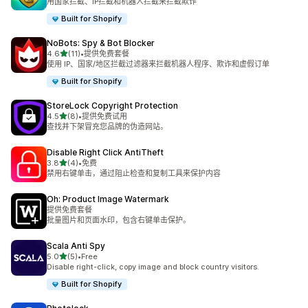
用国家拦截、IP拦截和机器人拦截来拦截欺诈
Built for Shopify
NoBots: Spy & Bot Blocker
星（满分 5 星）
4.6
(11)
•
提供免费套餐
总共 11 条评论
使用 IP、国家/地区拦截过滤器来拦截机器人程序、欺诈和虚假订单
Built for Shopify
StoreLock Copyright Protection
星（满分 5 星）
4.5
(8)
•
提供免费试用
总共 8 条评论
查找并下架冒充您品牌的伪造网站。
Disable Right Click AntiTheft
星（满分 5 星）
3.8
(4)
•
免费
总共 4 条评论
禁用右键单击，通过阻止检查和复制工具来保护内容
Oh: Product Image Watermark
提供免费套餐
批量图片和页面水印，包含右键单击保护。
Scala Anti Spy
星（满分 5 星）
5.0
(5)
•
Free
总共 5 条评论
Disable right-click, copy image and block country visitors.
Built for Shopify