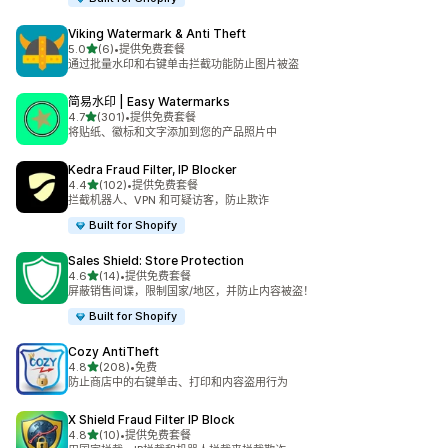
Viking Watermark & Anti Theft
星（满分 5 星）
5.0
(6)
•
提供免费套餐
总共 6 条评论
通过批量水印和右键单击拦截功能防止图片被盗
简易水印 | Easy Watermarks
星（满分 5 星）
4.7
(301)
•
提供免费套餐
总共 301 条评论
将贴纸、徽标和文字添加到您的产品照片中
Kedra Fraud Filter, IP Blocker
星（满分 5 星）
4.4
(102)
•
提供免费套餐
总共 102 条评论
拦截机器人、VPN 和可疑访客，防止欺诈
Built for Shopify
Sales Shield: Store Protection
星（满分 5 星）
4.6
(14)
•
提供免费套餐
总共 14 条评论
屏蔽销售间谍，限制国家/地区，并防止内容被盗！
Built for Shopify
Cozy AntiTheft
星（满分 5 星）
4.8
(208)
•
免费
总共 208 条评论
防止商店中的右键单击、打印和内容盗用行为
X Shield Fraud Filter IP Block
星（满分 5 星）
4.8
(10)
•
提供免费套餐
总共 10 条评论