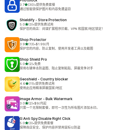
Photolock
星（满分 5 星）
3.7
(30)
•
提供免费套餐
总共 30 条评论
通过智能锁保护图片和内容免遭盗窃
Shieldify ‑ Store Protection
星（满分 5 星）
5.0
(3)
•
提供免费试用
总共 3 条评论
保护您的商店：间谍扩展程序拦截、VPN 和国家/地区锁定！
Shop Protector
星（满分 5 星）
3.9
(13)
•
$1.99/月
总共 13 条评论
保护您的内容，防止复制、使用开发者工具以及截图
Shop Shield Pro
星（满分 5 星）
5.0
(2)
•
免费
总共 2 条评论
禁用右键单击防盗图、阻止复制粘贴、屏蔽竞争对手
Geoshield ‑ Country blocker
星（满分 5 星）
4.6
(11)
•
提供免费试用
总共 11 条评论
使用此应用精准屏蔽国家/地区
Image Armor ‑ Bulk Watermark
星（满分 5 星）
3.0
(2)
•
$9/月起
总共 2 条评论
只需一个无限制套餐，即可一次性为所有图片添加水印。
G:Anti Spy:Disable Right Click
星（满分 5 星）
5.0
(3)
•
提供免费套餐
总共 3 条评论
保障商店安全、保护内容并禁用鼠标以防盗