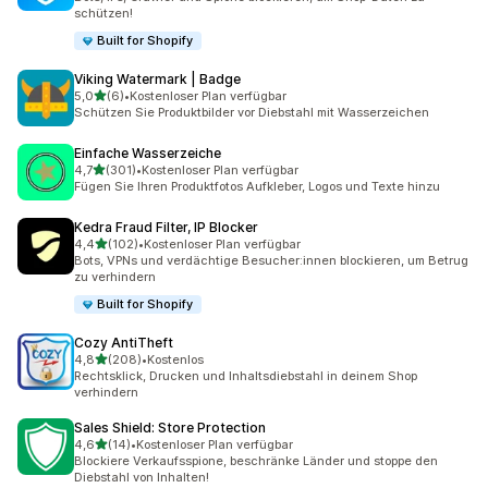
schützen!
Built for Shopify
Viking Watermark | Badge
von 5 Sternen
5,0
(6)
•
Kostenloser Plan verfügbar
6 Rezensionen insgesamt
Schützen Sie Produktbilder vor Diebstahl mit Wasserzeichen
Einfache Wasserzeiche
von 5 Sternen
4,7
(301)
•
Kostenloser Plan verfügbar
301 Rezensionen insgesamt
Fügen Sie Ihren Produktfotos Aufkleber, Logos und Texte hinzu
Kedra Fraud Filter, IP Blocker
von 5 Sternen
4,4
(102)
•
Kostenloser Plan verfügbar
102 Rezensionen insgesamt
Bots, VPNs und verdächtige Besucher:innen blockieren, um Betrug
zu verhindern
Built for Shopify
Cozy AntiTheft
von 5 Sternen
4,8
(208)
•
Kostenlos
208 Rezensionen insgesamt
Rechtsklick, Drucken und Inhaltsdiebstahl in deinem Shop
verhindern
Sales Shield: Store Protection
von 5 Sternen
4,6
(14)
•
Kostenloser Plan verfügbar
14 Rezensionen insgesamt
Blockiere Verkaufsspione, beschränke Länder und stoppe den
Diebstahl von Inhalten!