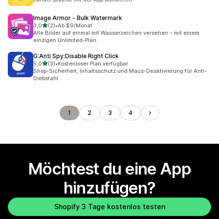
Image Armor ‑ Bulk Watermark
von 5 Sternen
3,0
(2)
•
Ab $9/Monat
2 Rezensionen insgesamt
Alle Bilder auf einmal mit Wasserzeichen versehen – mit einem
einzigen Unlimited-Plan.
G:Anti Spy:Disable Right Click
von 5 Sternen
5,0
(3)
•
Kostenloser Plan verfügbar
3 Rezensionen insgesamt
Shop-Sicherheit, Inhaltsschutz und Maus-Deaktivierung für Anti-
Diebstahl
1
2
3
4
Möchtest du eine App
hinzufügen?
Shopify 3 Tage kostenlos testen