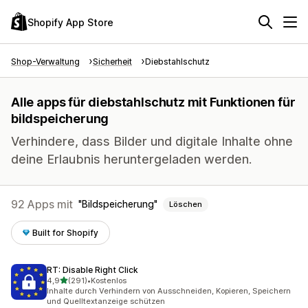
Shopify App Store
Shop-Verwaltung
Sicherheit
Diebstahlschutz
Alle apps für diebstahlschutz mit Funktionen für
bildspeicherung
Verhindere, dass Bilder und digitale Inhalte ohne
deine Erlaubnis heruntergeladen werden.
92 Apps mit
Bildspeicherung
Löschen
Built for Shopify
RT: Disable Right Click
von 5 Sternen
4,9
(291)
•
Kostenlos
291 Rezensionen insgesamt
Inhalte durch Verhindern von Ausschneiden, Kopieren, Speichern
und Quelltextanzeige schützen