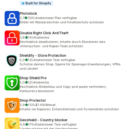
Built for Shopify
Photolock
von 5 Sternen
3,7
(30)
•
Kostenloser Plan verfügbar
30 Rezensionen insgesamt
Bilder mit Wasserzeichen und Inhaltsschutz schützen
Disable Right Click AntiTheft
von 5 Sternen
3,8
(4)
•
Kostenlos
4 Rezensionen insgesamt
Rechtsklick deaktivieren, Inhalte durch Blockieren des
Untersuchen- und Kopier-Tools schützen
Shieldify ‑ Store Protection
von 5 Sternen
5,0
(3)
•
Kostenloser Test verfügbar
3 Rezensionen insgesamt
Schütze deinen Shop: Sperre für Spionage-Erweiterungen, VPNs
und Länder!
Shop Shield Pro
von 5 Sternen
5,0
(2)
•
Kostenlos
2 Rezensionen insgesamt
Rechtsklick-Bilderklau und Copy-and-paste verhindern,
Konkurrenz blockieren
Shop Protector
von 5 Sternen
3,9
(13)
•
$1.99/Monat
13 Rezensionen insgesamt
Inhalte vor Kopieren, Entwicklertools und Screenshots schützen
Geoshield ‑ Country blocker
von 5 Sternen
4,6
(11)
•
Kostenloser Test verfügbar
11 Rezensionen insgesamt
Länder präzise mit der App blockieren