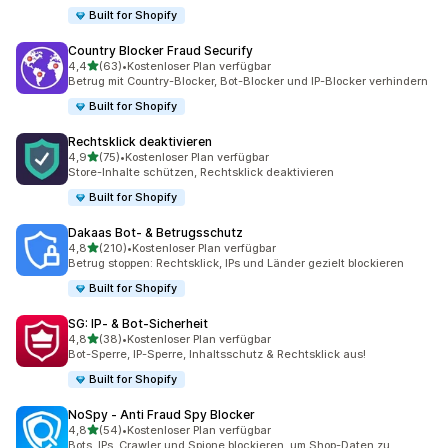
Built for Shopify
Country Blocker Fraud Securify
von 5 Sternen
4,4
(63)
•
Kostenloser Plan verfügbar
63 Rezensionen insgesamt
Betrug mit Country-Blocker, Bot-Blocker und IP-Blocker verhindern
Built for Shopify
Rechtsklick deaktivieren
von 5 Sternen
4,9
(75)
•
Kostenloser Plan verfügbar
75 Rezensionen insgesamt
Store-Inhalte schützen, Rechtsklick deaktivieren
Built for Shopify
Dakaas Bot‑ & Betrugsschutz
von 5 Sternen
4,8
(210)
•
Kostenloser Plan verfügbar
210 Rezensionen insgesamt
Betrug stoppen: Rechtsklick, IPs und Länder gezielt blockieren
Built for Shopify
SG: IP‑ & Bot‑Sicherheit
von 5 Sternen
4,8
(38)
•
Kostenloser Plan verfügbar
38 Rezensionen insgesamt
Bot-Sperre, IP-Sperre, Inhaltsschutz & Rechtsklick aus!
Built for Shopify
NoSpy ‑ Anti Fraud Spy Blocker
von 5 Sternen
4,8
(54)
•
Kostenloser Plan verfügbar
54 Rezensionen insgesamt
Bots, IPs, Crawler und Spione blockieren, um Shop-Daten zu