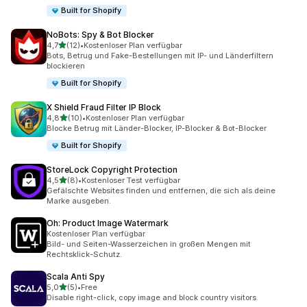
Built for Shopify
NoBots: Spy & Bot Blocker
von 5 Sternen
4,7
(12)
•
Kostenloser Plan verfügbar
12 Rezensionen insgesamt
Bots, Betrug und Fake-Bestellungen mit IP- und Länderfiltern
blockieren
Built for Shopify
X Shield Fraud Filter IP Block
von 5 Sternen
4,8
(10)
•
Kostenloser Plan verfügbar
10 Rezensionen insgesamt
Blocke Betrug mit Länder-Blocker, IP-Blocker & Bot-Blocker
Built for Shopify
StoreLock Copyright Protection
von 5 Sternen
4,5
(8)
•
Kostenloser Test verfügbar
8 Rezensionen insgesamt
Gefälschte Websites finden und entfernen, die sich als deine
Marke ausgeben.
Oh: Product Image Watermark
Kostenloser Plan verfügbar
Bild- und Seiten-Wasserzeichen in großen Mengen mit
Rechtsklick-Schutz.
Scala Anti Spy
von 5 Sternen
5,0
(5)
•
Free
5 Rezensionen insgesamt
Disable right-click, copy image and block country visitors.