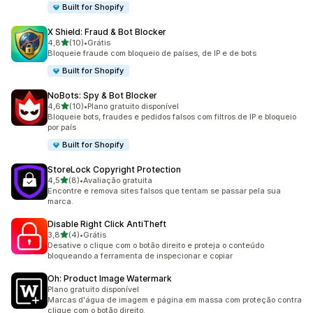
Built for Shopify
X Shield: Fraud & Bot Blocker
de 5 estrelas
4,8
(10)
•
Grátis
10 avaliações ao todo
Bloqueie fraude com bloqueio de países, de IP e de bots
Built for Shopify
NoBots: Spy & Bot Blocker
de 5 estrelas
4,6
(10)
•
Plano gratuito disponível
10 avaliações ao todo
Bloqueie bots, fraudes e pedidos falsos com filtros de IP e bloqueio
por país
Built for Shopify
StoreLock Copyright Protection
de 5 estrelas
4,5
(8)
•
Avaliação gratuita
8 avaliações ao todo
Encontre e remova sites falsos que tentam se passar pela sua
marca.
Disable Right Click AntiTheft
de 5 estrelas
3,8
(4)
•
Grátis
4 avaliações ao todo
Desative o clique com o botão direito e proteja o conteúdo
bloqueando a ferramenta de inspecionar e copiar
Oh: Product Image Watermark
Plano gratuito disponível
Marcas d'água de imagem e página em massa com proteção contra
clique com o botão direito.