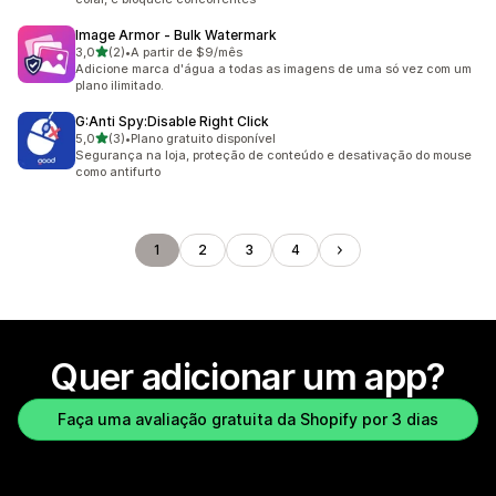
Image Armor ‑ Bulk Watermark
de 5 estrelas
3,0
(2)
•
A partir de $9/mês
2 avaliações ao todo
Adicione marca d'água a todas as imagens de uma só vez com um
plano ilimitado.
G:Anti Spy:Disable Right Click
de 5 estrelas
5,0
(3)
•
Plano gratuito disponível
3 avaliações ao todo
Segurança na loja, proteção de conteúdo e desativação do mouse
como antifurto
1
2
3
4
Quer adicionar um app?
Faça uma avaliação gratuita da Shopify por 3 dias