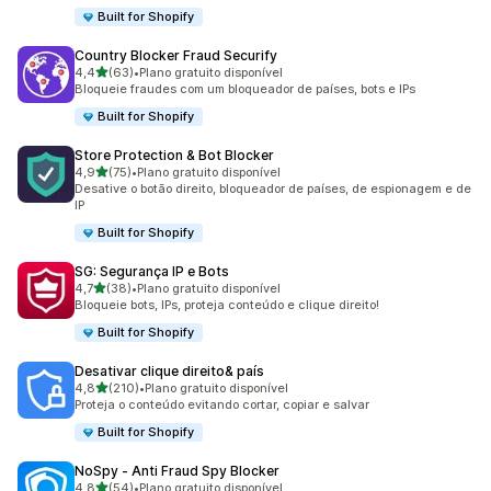
Built for Shopify
Country Blocker Fraud Securify
de 5 estrelas
4,4
(63)
•
Plano gratuito disponível
63 avaliações ao todo
Bloqueie fraudes com um bloqueador de países, bots e IPs
Built for Shopify
Store Protection & Bot Blocker
de 5 estrelas
4,9
(75)
•
Plano gratuito disponível
75 avaliações ao todo
Desative o botão direito, bloqueador de países, de espionagem e de
IP
Built for Shopify
SG: Segurança IP e Bots
de 5 estrelas
4,7
(38)
•
Plano gratuito disponível
38 avaliações ao todo
Bloqueie bots, IPs, proteja conteúdo e clique direito!
Built for Shopify
Desativar clique direito& país
de 5 estrelas
4,8
(210)
•
Plano gratuito disponível
210 avaliações ao todo
Proteja o conteúdo evitando cortar, copiar e salvar
Built for Shopify
NoSpy ‑ Anti Fraud Spy Blocker
de 5 estrelas
4,8
(54)
•
Plano gratuito disponível