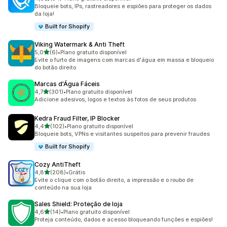
54 avaliações ao todo
Bloqueie bots, IPs, rastreadores e espiões para proteger os dados
da loja!
Built for Shopify
Viking Watermark & Anti Theft
de 5 estrelas
5,0
(6)
•
Plano gratuito disponível
6 avaliações ao todo
Evite o furto de imagens com marcas d'água em massa e bloqueio
do botão direito
Marcas d'Água Fáceis
de 5 estrelas
4,7
(301)
•
Plano gratuito disponível
301 avaliações ao todo
Adicione adesivos, logos e textos às fotos de seus produtos
Kedra Fraud Filter, IP Blocker
de 5 estrelas
4,4
(102)
•
Plano gratuito disponível
102 avaliações ao todo
Bloqueie bots, VPNs e visitantes suspeitos para prevenir fraudes
Built for Shopify
Cozy AntiTheft
de 5 estrelas
4,8
(208)
•
Grátis
208 avaliações ao todo
Evite o clique com o botão direito, a impressão e o roubo de
conteúdo na sua loja
Sales Shield: Proteção de loja
de 5 estrelas
4,6
(14)
•
Plano gratuito disponível
14 avaliações ao todo
Proteja conteúdo, dados e acesso bloqueando funções e espiões!