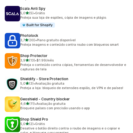
Scala Anti Spy
de 5 estrelas
5,0
(5)
•
Grátis
5 avaliações ao todo
Proteja sua loja de espiões, cópia de imagens e plágio.
Built for Shopify
Photolock
de 5 estrelas
3,7
(30)
•
Plano gratuito disponível
30 avaliações ao todo
Proteja imagens e conteúdo contra roubo com bloqueios smart
Shop Protector
de 5 estrelas
3,9
(13)
•
$1.99/mês
13 avaliações ao todo
Proteja o conteúdo contra cópias, ferramentas de desenvolvedor e
capturas de tela
Shieldify ‑ Store Protection
de 5 estrelas
5,0
(3)
•
Avaliação gratuita
3 avaliações ao todo
Proteja a loja: bloqueio de extensões espiãs, de VPN e de países!
Geoshield ‑ Country blocker
de 5 estrelas
4,6
(11)
•
Avaliação gratuita
11 avaliações ao todo
Bloqueie países com precisão usando o app
Shop Shield Pro
de 5 estrelas
5,0
(2)
•
Grátis
2 avaliações ao todo
Desative o botão direito contra o roubo de imagens e o copiar e
colar, e bloqueie concorrentes