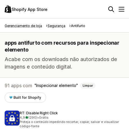
Shopify App Store
Gerenciamento de loja
Segurança
Antifurto
apps antifurto com recursos para inspecionar
elemento
Acabe com os downloads não autorizados de
imagens e conteúdo digital.
91 apps com
Inspecionar elemento
Limpar
Built for Shopify
RT: Disable Right Click
de 5 estrelas
4,9
(290)
•
Grátis
290 avaliações ao todo
Proteja o conteúdo impedindo recortar, copiar, salvar e visualizar
código-fonte