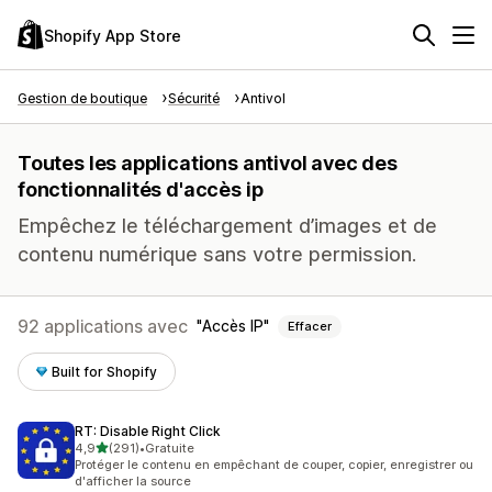
Shopify App Store
Gestion de boutique
Sécurité
Antivol
Toutes les applications antivol avec des
fonctionnalités d'accès ip
Empêchez le téléchargement d’images et de
contenu numérique sans votre permission.
92 applications avec
Accès IP
Effacer
Built for Shopify
RT: Disable Right Click
étoile(s) sur 5
4,9
(291)
•
Gratuite
291 avis au total
Protéger le contenu en empêchant de couper, copier, enregistrer ou
d'afficher la source