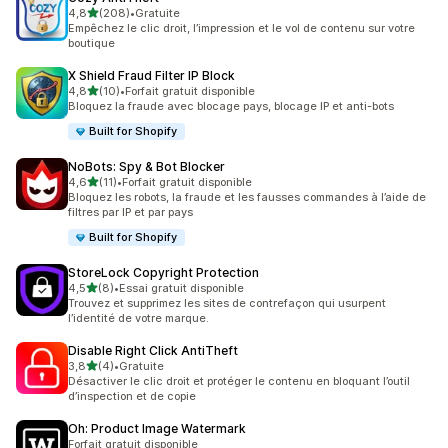
étoile(s) sur 5
4,8
(208)
•
Gratuite
208 avis au total
Empêchez le clic droit, l’impression et le vol de contenu sur votre
boutique
X Shield Fraud Filter IP Block
étoile(s) sur 5
4,8
(10)
•
Forfait gratuit disponible
10 avis au total
Bloquez la fraude avec blocage pays, blocage IP et anti-bots
Built for Shopify
NoBots: Spy & Bot Blocker
étoile(s) sur 5
4,6
(11)
•
Forfait gratuit disponible
11 avis au total
Bloquez les robots, la fraude et les fausses commandes à l’aide de
filtres par IP et par pays
Built for Shopify
StoreLock Copyright Protection
étoile(s) sur 5
4,5
(8)
•
Essai gratuit disponible
8 avis au total
Trouvez et supprimez les sites de contrefaçon qui usurpent
l’identité de votre marque.
Disable Right Click AntiTheft
étoile(s) sur 5
3,8
(4)
•
Gratuite
4 avis au total
Désactiver le clic droit et protéger le contenu en bloquant l’outil
d’inspection et de copie
Oh: Product Image Watermark
Forfait gratuit disponible