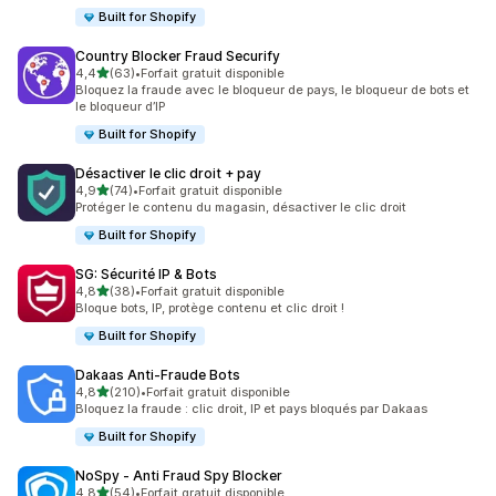
Built for Shopify
Country Blocker Fraud Securify
étoile(s) sur 5
4,4
(63)
•
Forfait gratuit disponible
63 avis au total
Bloquez la fraude avec le bloqueur de pays, le bloqueur de bots et
le bloqueur d’IP
Built for Shopify
Désactiver le clic droit + pay
étoile(s) sur 5
4,9
(74)
•
Forfait gratuit disponible
74 avis au total
Protéger le contenu du magasin, désactiver le clic droit
Built for Shopify
SG: Sécurité IP & Bots
étoile(s) sur 5
4,8
(38)
•
Forfait gratuit disponible
38 avis au total
Bloque bots, IP, protège contenu et clic droit !
Built for Shopify
Dakaas Anti‑Fraude Bots
étoile(s) sur 5
4,8
(210)
•
Forfait gratuit disponible
210 avis au total
Bloquez la fraude : clic droit, IP et pays bloqués par Dakaas
Built for Shopify
NoSpy ‑ Anti Fraud Spy Blocker
étoile(s) sur 5
4,8
(54)
•
Forfait gratuit disponible