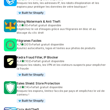
54 avis au total
Bloquez les bots, les adresses IP, les robots d’exploration et les
espions pour protéger les données de votre boutique !
Built for Shopify
Viking Watermark & Anti Theft
étoile(s) sur 5
5,0
(6)
•
Forfait gratuit disponible
6 avis au total
Empêchez le vol d’images grâce aux filigranes en bloc et au
blocage du clic droit
Filigranes Faciles
étoile(s) sur 5
4,7
(301)
•
Forfait gratuit disponible
301 avis au total
Ajoutez autocollants, logos et textes aux photos de produits
Kedra Fraud Filter, IP Blocker
étoile(s) sur 5
4,4
(102)
•
Forfait gratuit disponible
102 avis au total
Bloquez les robots, les VPN et les visiteurs suspects pour empêcher
la fraude
Built for Shopify
Sales Shield: Store Protection
étoile(s) sur 5
4,6
(14)
•
Forfait gratuit disponible
14 avis au total
Bloquez les espions, limitez l’accès par pays et empêchez le vol de
contenu !
Built for Shopify
Cozy AntiTheft