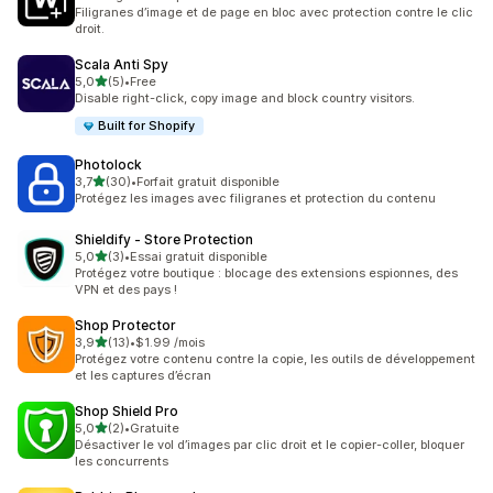
Filigranes d’image et de page en bloc avec protection contre le clic
droit.
Scala Anti Spy
étoile(s) sur 5
5,0
(5)
•
Free
5 avis au total
Disable right-click, copy image and block country visitors.
Built for Shopify
Photolock
étoile(s) sur 5
3,7
(30)
•
Forfait gratuit disponible
30 avis au total
Protégez les images avec filigranes et protection du contenu
Shieldify ‑ Store Protection
étoile(s) sur 5
5,0
(3)
•
Essai gratuit disponible
3 avis au total
Protégez votre boutique : blocage des extensions espionnes, des
VPN et des pays !
Shop Protector
étoile(s) sur 5
3,9
(13)
•
$1.99 /mois
13 avis au total
Protégez votre contenu contre la copie, les outils de développement
et les captures d’écran
Shop Shield Pro
étoile(s) sur 5
5,0
(2)
•
Gratuite
2 avis au total
Désactiver le vol d’images par clic droit et le copier-coller, bloquer
les concurrents