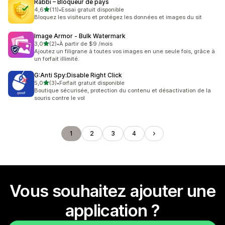
Rabbi – Bloqueur de pays
étoile(s) sur 5
4,6
(11)
•
Essai gratuit disponible
11 avis au total
Bloquez les visiteurs et protégez les données et images du sit
Image Armor ‑ Bulk Watermark
étoile(s) sur 5
3,0
(2)
•
À partir de $9 /mois
2 avis au total
Ajoutez un filigrane à toutes vos images en une seule fois, grâce à
un forfait illimité.
G:Anti Spy:Disable Right Click
étoile(s) sur 5
5,0
(3)
•
Forfait gratuit disponible
3 avis au total
Boutique sécurisée, protection du contenu et désactivation de la
souris contre le vol
1
2
3
4
Vous souhaitez ajouter une
application ?