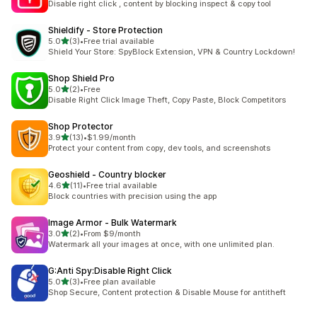
Disable right click , content by blocking inspect & copy tool
Shieldify ‑ Store Protection
滿分 5 顆星
5.0
(3)
•
Free trial available
共有 3 則評價
Shield Your Store: SpyBlock Extension, VPN & Country Lockdown!
Shop Shield Pro
滿分 5 顆星
5.0
(2)
•
Free
共有 2 則評價
Disable Right Click Image Theft, Copy Paste, Block Competitors
Shop Protector
滿分 5 顆星
3.9
(13)
•
$1.99/month
共有 13 則評價
Protect your content from copy, dev tools, and screenshots
Geoshield ‑ Country blocker
滿分 5 顆星
4.6
(11)
•
Free trial available
共有 11 則評價
Block countries with precision using the app
Image Armor ‑ Bulk Watermark
滿分 5 顆星
3.0
(2)
•
From $9/month
共有 2 則評價
Watermark all your images at once, with one unlimited plan.
G:Anti Spy:Disable Right Click
滿分 5 顆星
5.0
(3)
•
Free plan available
共有 3 則評價
Shop Secure, Content protection & Disable Mouse for antitheft