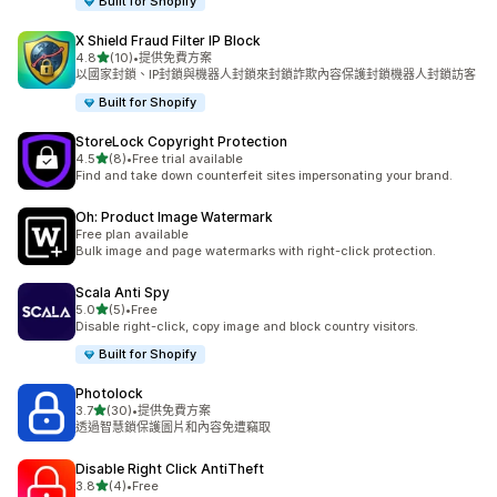
Built for Shopify
X Shield Fraud Filter IP Block
滿分 5 顆星
4.8
(10)
•
提供免費方案
共有 10 則評價
以國家封鎖、IP封鎖與機器人封鎖來封鎖詐欺內容保護封鎖機器人封鎖訪客
Built for Shopify
StoreLock Copyright Protection
滿分 5 顆星
4.5
(8)
•
Free trial available
共有 8 則評價
Find and take down counterfeit sites impersonating your brand.
Oh: Product Image Watermark
Free plan available
Bulk image and page watermarks with right-click protection.
Scala Anti Spy
滿分 5 顆星
5.0
(5)
•
Free
共有 5 則評價
Disable right-click, copy image and block country visitors.
Built for Shopify
Photolock
滿分 5 顆星
3.7
(30)
•
提供免費方案
共有 30 則評價
透過智慧鎖保護圖片和內容免遭竊取
Disable Right Click AntiTheft
滿分 5 顆星
3.8
(4)
•
Free
共有 4 則評價