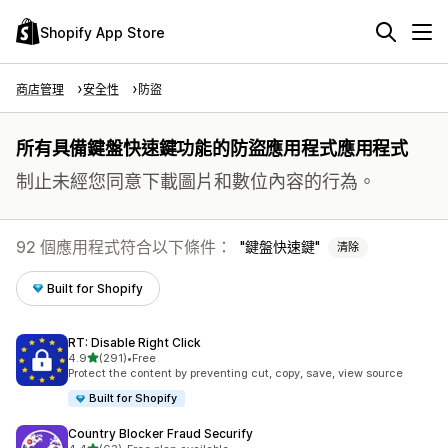
Shopify App Store
商店管理
安全性
防盜
所有具備鍵盤快速鍵功能的防盜應用程式應用程式
制止未經您同意下載圖片和數位內容的行為。
92 個應用程式符合以下條件：
鍵盤快速鍵
清除
Built for Shopify
RT: Disable Right Click
滿分 5 顆星
4.9
(291)
•
Free
共有 291 則評價
Protect the content by preventing cut, copy, save, view source
Built for Shopify
Country Blocker Fraud Securify