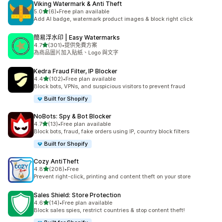
Viking Watermark & Anti Theft
滿分 5 顆星
5.0
(6)
•
Free plan available
共有 6 則評價
Add AI badge, watermark product images & block right click
簡易浮水印 | Easy Watermarks
滿分 5 顆星
4.7
(301)
•
提供免費方案
共有 301 則評價
為商品圖片加入貼紙、Logo 與文字
Kedra Fraud Filter, IP Blocker
滿分 5 顆星
4.4
(102)
•
Free plan available
共有 102 則評價
Block bots, VPNs, and suspicious visitors to prevent fraud
Built for Shopify
NoBots: Spy & Bot Blocker
滿分 5 顆星
4.7
(13)
•
Free plan available
共有 13 則評價
Block bots, fraud, fake orders using IP, country block filters
Built for Shopify
Cozy AntiTheft
滿分 5 顆星
4.8
(208)
•
Free
共有 208 則評價
Prevent right-click, printing and content theft on your store
Sales Shield: Store Protection
滿分 5 顆星
4.6
(14)
•
Free plan available
共有 14 則評價
Block sales spies, restrict countries & stop content theft!