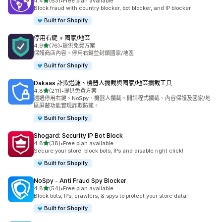
滿分 5 顆星
4.4
(63)
•
Free plan available
共有 63 則評價
Block fraud with country blocker, bot blocker, and IP blocker
Built for Shopify
停用右鍵 + 國家/地區
滿分 5 顆星
4.9
(76)
•
提供免費方案
共有 76 則評價
保護商店內容、停用右鍵並封鎖國家/地區
Built for Shopify
Dakaas 詐欺過濾、機器人攔截與國家/地區攔截工具
滿分 5 顆星
4.8
(211)
•
提供免費方案
共有 211 則評價
透過停用右鍵、NoSpy、機器人攔截、間諜程式攔截、內容保護及國家/地
區屏蔽功能實現詐欺防範。
Built for Shopify
Shogard: Security IP Bot Block
滿分 5 顆星
4.8
(38)
•
Free plan available
共有 38 則評價
Secure your store: block bots, IPs and disable right click!
Built for Shopify
NoSpy ‑ Anti Fraud Spy Blocker
滿分 5 顆星
4.8
(54)
•
Free plan available
共有 54 則評價
Block bots, IPs, crawlers, & spys to protect your store data!
Built for Shopify