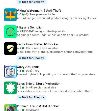
Built for Shopify
Viking Watermark & Anti Theft
stelle su 5
5,0
(6)
•
Free plan available
6 recensioni totali
Add AI badge, watermark product images & block right click
Filigrane Semplici
stelle su 5
4,7
(301)
•
Piano gratuito disponibile
301 recensioni totali
Aggiungi adesivi, loghi e testi alle foto dei tuoi prodotti
Kedra Fraud Filter, IP Blocker
stelle su 5
4,4
(102)
•
Free plan available
102 recensioni totali
Block bots, VPNs, and suspicious visitors to prevent fraud
Built for Shopify
Cozy AntiTheft
stelle su 5
4,8
(208)
•
Free
208 recensioni totali
Prevent right-click, printing and content theft on your store
Sales Shield: Store Protection
stelle su 5
4,6
(14)
•
Free plan available
14 recensioni totali
Block sales spies, restrict countries & stop content theft!
Built for Shopify
X Shield: Fraud & Bot Blocker
stelle su 5
4,8
(10)
•
Gratis