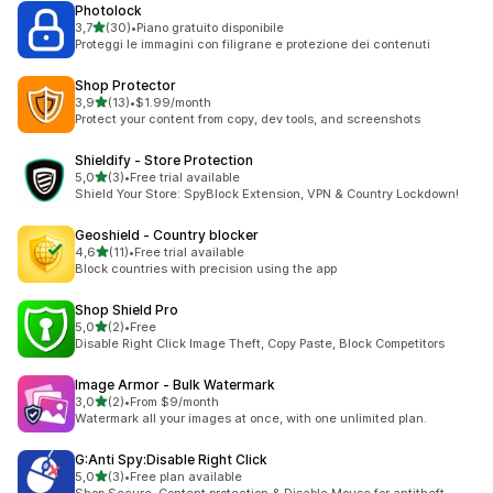
Photolock
stelle su 5
3,7
(30)
•
Piano gratuito disponibile
30 recensioni totali
Proteggi le immagini con filigrane e protezione dei contenuti
Shop Protector
stelle su 5
3,9
(13)
•
$1.99/month
13 recensioni totali
Protect your content from copy, dev tools, and screenshots
Shieldify ‑ Store Protection
stelle su 5
5,0
(3)
•
Free trial available
3 recensioni totali
Shield Your Store: SpyBlock Extension, VPN & Country Lockdown!
Geoshield ‑ Country blocker
stelle su 5
4,6
(11)
•
Free trial available
11 recensioni totali
Block countries with precision using the app
Shop Shield Pro
stelle su 5
5,0
(2)
•
Free
2 recensioni totali
Disable Right Click Image Theft, Copy Paste, Block Competitors
Image Armor ‑ Bulk Watermark
stelle su 5
3,0
(2)
•
From $9/month
2 recensioni totali
Watermark all your images at once, with one unlimited plan.
G:Anti Spy:Disable Right Click
stelle su 5
5,0
(3)
•
Free plan available
3 recensioni totali