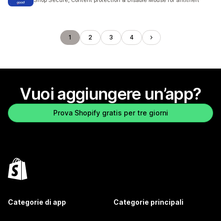
Shop Secure, Content protection & Disable Mouse for antitheft
1
2
3
4
Vuoi aggiungere un’app?
Prova Shopify gratis per tre giorni
Categorie di app
Categorie principali