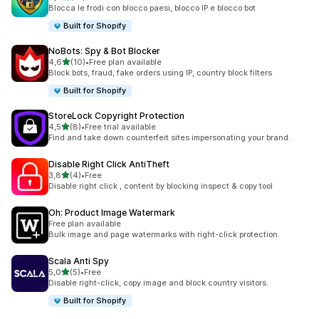
10 recensioni totali
Blocca le frodi con blocco paesi, blocco IP e blocco bot
Built for Shopify
NoBots: Spy & Bot Blocker
stelle su 5
4,6
(10)
•
Free plan available
10 recensioni totali
Block bots, fraud, fake orders using IP, country block filters
Built for Shopify
StoreLock Copyright Protection
stelle su 5
4,5
(8)
•
Free trial available
8 recensioni totali
Find and take down counterfeit sites impersonating your brand.
Disable Right Click AntiTheft
stelle su 5
3,8
(4)
•
Free
4 recensioni totali
Disable right click , content by blocking inspect & copy tool
Oh: Product Image Watermark
Free plan available
Bulk image and page watermarks with right-click protection.
Scala Anti Spy
stelle su 5
5,0
(5)
•
Free
5 recensioni totali
Disable right-click, copy image and block country visitors.
Built for Shopify