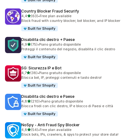
Built for Shopify
Country Blocker Fraud Securify
stelle su 5
4,4
(63)
•
Free plan available
63 recensioni totali
Block fraud with country blocker, bot blocker, and IP blocker
Built for Shopify
Disabilita clic destro + Paese
stelle su 5
4,9
(75)
•
Piano gratuito disponibile
75 recensioni totali
Proteggi il contenuto del negozio, disabilita il clic destro
Built for Shopify
SG: Sicurezza IP e Bot
stelle su 5
4,7
(38)
•
Piano gratuito disponibile
38 recensioni totali
Blocca bot, IP, proteggi contenuti e tasto destro!
Built for Shopify
Disabilita clic destro e Paese
stelle su 5
4,8
(210)
•
Piano gratuito disponibile
210 recensioni totali
Blocca frodi con clic destro, IP e blocco di Paesi e città
Built for Shopify
NoSpy ‑ Anti Fraud Spy Blocker
stelle su 5
4,8
(54)
•
Free plan available
54 recensioni totali
Block bots, IPs, crawlers, & spys to protect your store data!