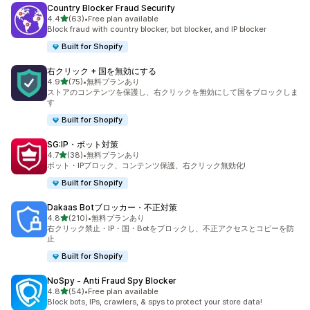
Country Blocker Fraud Securify
5つ星中
4.4
(63)
•
Free plan available
合計レビュー数：63件
Block fraud with country blocker, bot blocker, and IP blocker
Built for Shopify
右クリック + 国を無効にする
5つ星中
4.9
(75)
•
無料プランあり
合計レビュー数：75件
ストアのコンテンツを保護し、右クリックを無効にして国をブロックしま
す
Built for Shopify
SG:IP・ボット対策
5つ星中
4.7
(38)
•
無料プランあり
合計レビュー数：38件
ボット・IPブロック、コンテンツ保護、右クリック無効化!
Built for Shopify
Dakaas Botブロッカー・不正対策
5つ星中
4.8
(210)
•
無料プランあり
合計レビュー数：210件
右クリック禁止・IP・国・Botをブロックし、不正アクセスとコピーを防
止
Built for Shopify
NoSpy ‑ Anti Fraud Spy Blocker
5つ星中
4.8
(54)
•
Free plan available
合計レビュー数：54件
Block bots, IPs, crawlers, & spys to protect your store data!