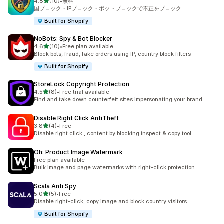
5つ星中
4.8
(10)
•
無料
合計レビュー数：10件
国ブロック・IPブロック・ボットブロックで不正をブロック
Built for Shopify
NoBots: Spy & Bot Blocker
5つ星中
4.6
(10)
•
Free plan available
合計レビュー数：10件
Block bots, fraud, fake orders using IP, country block filters
Built for Shopify
StoreLock Copyright Protection
5つ星中
4.5
(8)
•
Free trial available
合計レビュー数：8件
Find and take down counterfeit sites impersonating your brand.
Disable Right Click AntiTheft
5つ星中
3.8
(4)
•
Free
合計レビュー数：4件
Disable right click , content by blocking inspect & copy tool
Oh: Product Image Watermark
Free plan available
Bulk image and page watermarks with right-click protection.
Scala Anti Spy
5つ星中
5.0
(5)
•
Free
合計レビュー数：5件
Disable right-click, copy image and block country visitors.
Built for Shopify