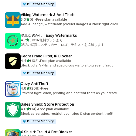
Built for Shopify
Viking Watermark & Anti Theft
5つ星中
5.0
(6)
•
Free plan available
合計レビュー数：6件
Add AI badge, watermark product images & block right click
簡単な透かし | Easy Watermarks
5つ星中
4.7
(301)
•
無料プランあり
合計レビュー数：301件
製品の写真にステッカー、ロゴ、テキストを追加します
Kedra Fraud Filter, IP Blocker
5つ星中
4.4
(102)
•
Free plan available
合計レビュー数：102件
Block bots, VPNs, and suspicious visitors to prevent fraud
Built for Shopify
Cozy AntiTheft
5つ星中
4.8
(208)
•
Free
合計レビュー数：208件
Prevent right-click, printing and content theft on your store
Sales Shield: Store Protection
5つ星中
4.6
(14)
•
Free plan available
合計レビュー数：14件
Block sales spies, restrict countries & stop content theft!
Built for Shopify
X Shield: Fraud & Bot Blocker