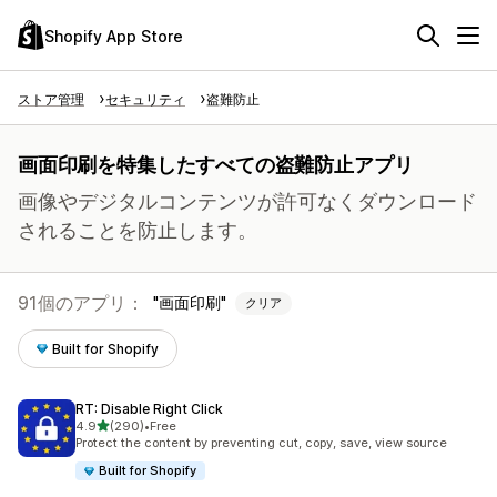
Shopify App Store
ストア管理
セキュリティ
盗難防止
画面印刷を特集したすべての盗難防止アプリ
画像やデジタルコンテンツが許可なくダウンロード
されることを防止します。
91個のアプリ：
画面印刷
クリア
Built for Shopify
RT: Disable Right Click
5つ星中
4.9
(290)
•
Free
合計レビュー数：290件
Protect the content by preventing cut, copy, save, view source
Built for Shopify