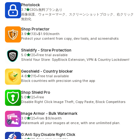
Photolock
5つ星中
3.7
(30)
•
無料プランあり
合計レビュー数：30件
画像保護、ウォーターマーク、スクリーンショットブロック、右クリック
無効化
Shop Protector
5つ星中
3.9
(13)
•
$1.99/month
合計レビュー数：13件
Protect your content from copy, dev tools, and screenshots
Shieldify ‑ Store Protection
5つ星中
5.0
(3)
•
Free trial available
合計レビュー数：3件
Shield Your Store: SpyBlock Extension, VPN & Country Lockdown!
Geoshield ‑ Country blocker
5つ星中
4.6
(11)
•
Free trial available
合計レビュー数：11件
Block countries with precision using the app
Shop Shield Pro
5つ星中
5.0
(2)
•
Free
合計レビュー数：2件
Disable Right Click Image Theft, Copy Paste, Block Competitors
Image Armor ‑ Bulk Watermark
5つ星中
3.0
(2)
•
From $9/month
合計レビュー数：2件
Watermark all your images at once, with one unlimited plan.
G:Anti Spy:Disable Right Click