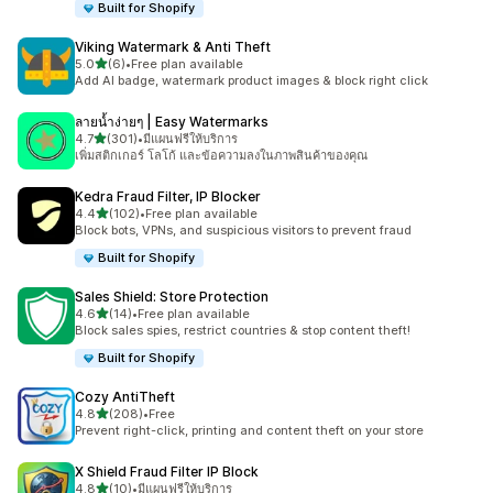
Built for Shopify
Viking Watermark & Anti Theft
เต็ม 5 ดาว
5.0
(6)
•
Free plan available
ทั้งหมด 6 รีวิว
Add AI badge, watermark product images & block right click
ลายน้ำง่ายๆ | Easy Watermarks
เต็ม 5 ดาว
4.7
(301)
•
มีแผนฟรีให้บริการ
ทั้งหมด 301 รีวิว
เพิ่มสติกเกอร์ โลโก้ และข้อความลงในภาพสินค้าของคุณ
Kedra Fraud Filter, IP Blocker
เต็ม 5 ดาว
4.4
(102)
•
Free plan available
ทั้งหมด 102 รีวิว
Block bots, VPNs, and suspicious visitors to prevent fraud
Built for Shopify
Sales Shield: Store Protection
เต็ม 5 ดาว
4.6
(14)
•
Free plan available
ทั้งหมด 14 รีวิว
Block sales spies, restrict countries & stop content theft!
Built for Shopify
Cozy AntiTheft
เต็ม 5 ดาว
4.8
(208)
•
Free
ทั้งหมด 208 รีวิว
Prevent right-click, printing and content theft on your store
X Shield Fraud Filter IP Block
เต็ม 5 ดาว
4.8
(10)
•
มีแผนฟรีให้บริการ