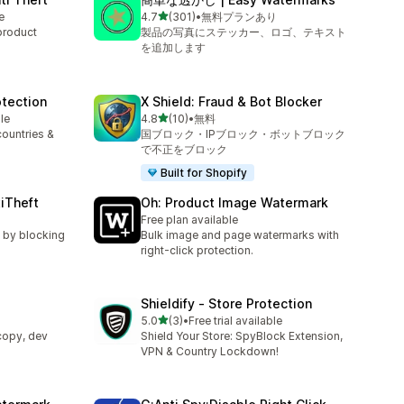
5つ星中
e
4.7
(301)
•
無料プランあり
合計レビュー数：301件
product
製品の写真にステッカー、ロゴ、テキスト
を追加します
otection
X Shield: Fraud & Bot Blocker
5つ星中
le
4.8
(10)
•
無料
合計レビュー数：10件
countries &
国ブロック・IPブロック・ボットブロック
で不正をブロック
Built for Shopify
tiTheft
Oh: Product Image Watermark
Free plan available
t by blocking
Bulk image and page watermarks with
right-click protection.
Shieldify ‑ Store Protection
5つ星中
5.0
(3)
•
Free trial available
合計レビュー数：3件
copy, dev
Shield Your Store: SpyBlock Extension,
VPN & Country Lockdown!