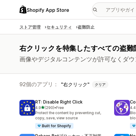
Shopify App Store
ストア管理
セキュリティ
盗難防止
右クリックを特集したすべての盗難
画像やデジタルコンテンツが許可なくダウ
92個のアプリ：
右クリック
クリア
RT: Disable Right Click
Co
5つ星中
4.9
(290)
•
Free
4.4
合計レビュー数：290件
合
Protect the content by preventing cut,
Blo
copy, save, view source
blo
Built for Shopify
Dakaas Botブロッカー・不正対策
No