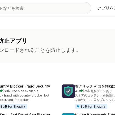
アプリを
防止アプリ
ンロードされることを防止します。
untry Blocker Fraud Securify
右クリック + 国を無効
5つ星中
5つ星中
(63)
•
Free plan available
4.9
(75)
•
無料プランあり
計レビュー数：63件
合計レビュー数：75件
ck fraud with country blocker, bot
ストアのコンテンツを保護し
cker, and IP blocker
を無効にして国をブロックし
Built for Shopify
Built for Shopify
Spy ‑ Anti Fraud Spy Blocker
Viking Watermark & An