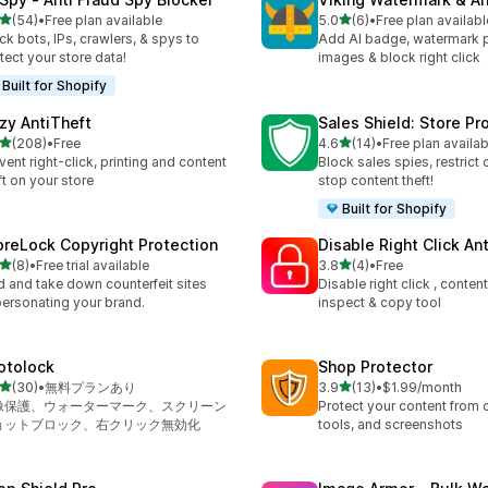
5つ星中
5つ星中
(54)
•
Free plan available
5.0
(6)
•
Free plan availabl
計レビュー数：54件
合計レビュー数：6件
ck bots, IPs, crawlers, & spys to
Add AI badge, watermark 
tect your store data!
images & block right click
Built for Shopify
zy AntiTheft
Sales Shield: Store Pr
5つ星中
5つ星中
(208)
•
Free
4.6
(14)
•
Free plan availab
計レビュー数：208件
合計レビュー数：14件
vent right-click, printing and content
Block sales spies, restrict 
ft on your store
stop content theft!
Built for Shopify
oreLock Copyright Protection
Disable Right Click An
5つ星中
5つ星中
(8)
•
Free trial available
3.8
(4)
•
Free
計レビュー数：8件
合計レビュー数：4件
d and take down counterfeit sites
Disable right click , conten
ersonating your brand.
inspect & copy tool
otolock
Shop Protector
5つ星中
5つ星中
(30)
•
無料プランあり
3.9
(13)
•
$1.99/month
計レビュー数：30件
合計レビュー数：13件
像保護、ウォーターマーク、スクリーン
Protect your content from 
ョットブロック、右クリック無効化
tools, and screenshots