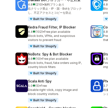
5つ星中
4.8
(210)
•
無料プランあり
4.8
合計レビュー数：210件
合
右クリック禁止・IP・国・Botをブロック
Blo
し、不正アクセスとコピーを防止
pro
Built for Shopify
Kedra Fraud Filter, IP Blocker
Co
5つ星中
4.4
(102)
•
Free plan available
4.8
合計レビュー数：102件
合
Block bots, VPNs, and suspicious
Pre
visitors to prevent fraud
the
Built for Shopify
NoBots: Spy & Bot Blocker
St
5つ星中
4.6
(10)
•
Free plan available
4.5
合計レビュー数：10件
合
Block bots, fraud, fake orders using IP,
Fin
country block filters
imp
Built for Shopify
Scala Anti Spy
Ph
5つ星中
5.0
(5)
•
Free
3.7
合計レビュー数：5件
合
Disable right-click, copy image and
画
block country visitors.
シ
Built for Shopify