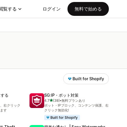
閲覧する
ログイン
無料で始める
Built for Shopify
にする
SG:IP・ボット対策
5つ星中
4.7
(38)
•
無料プランあり
合計レビュー数：38件
、右クリック
ボット・IPブロック、コンテンツ保護、右
ます
クリック無効化!
Built for Shopify
ti Theft
簡単な透かし | Easy Watermarks