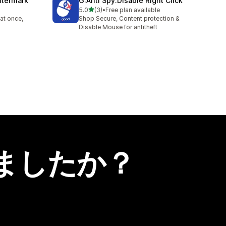
atermark
G:Anti Spy:Disable Right Click
5つ星中
5.0
(3)
•
Free plan available
合計レビュー数：3件
at once,
Shop Secure, Content protection &
Disable Mouse for antitheft
ましたか？