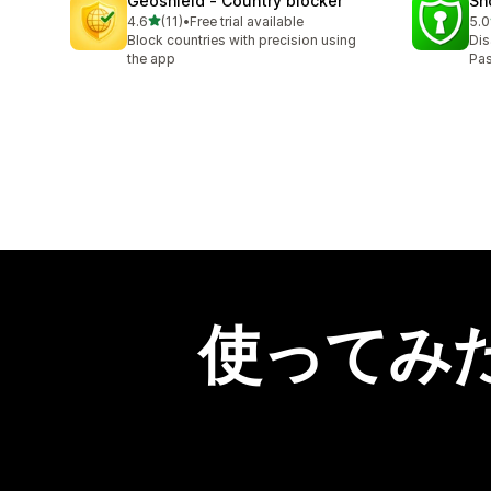
Geoshield ‑ Country blocker
Sh
5つ星中
4.6
(11)
•
Free trial available
5.0
合計レビュー数：11件
合
Block countries with precision using
Dis
the app
Pas
使ってみ