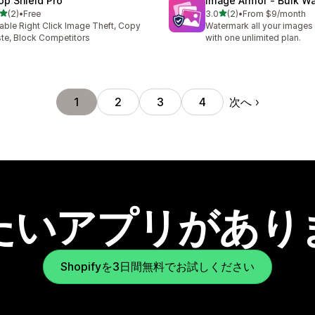
op Shield Pro
Image Armor ‑ Bulk W
5つ星中
5つ星中
(2)
•
Free
3.0
(2)
•
From $9/month
計レビュー数：2件
合計レビュー数：2件
able Right Click Image Theft, Copy
Watermark all your images 
te, Block Competitors
with one unlimited plan.
次へ
1
2
3
4
たいアプリがあり
Shopifyを3日間無料でお試しください