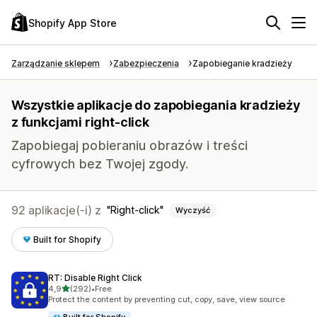
Shopify App Store
Zarządzanie sklepem
Zabezpieczenia
Zapobieganie kradzieży
Wszystkie aplikacje do zapobiegania kradzieży
z funkcjami right-click
Zapobiegaj pobieraniu obrazów i treści
cyfrowych bez Twojej zgody.
92 aplikacje(-i) z
Right-click
Wyczyść
Built for Shopify
RT: Disable Right Click
na 5 gwiazdek
4,9
(292)
•
Free
Łączna liczba recenzji: 292
Protect the content by preventing cut, copy, save, view source