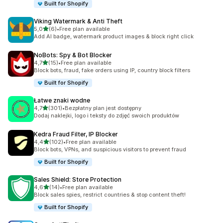
Built for Shopify
Viking Watermark & Anti Theft
na 5 gwiazdek
5,0
(6)
•
Free plan available
Łączna liczba recenzji: 6
Add AI badge, watermark product images & block right click
NoBots: Spy & Bot Blocker
na 5 gwiazdek
4,7
(15)
•
Free plan available
Łączna liczba recenzji: 15
Block bots, fraud, fake orders using IP, country block filters
Built for Shopify
Łatwe znaki wodne
na 5 gwiazdek
4,7
(301)
•
Bezpłatny plan jest dostępny
Łączna liczba recenzji: 301
Dodaj naklejki, logo i teksty do zdjęć swoich produktów
Kedra Fraud Filter, IP Blocker
na 5 gwiazdek
4,4
(102)
•
Free plan available
Łączna liczba recenzji: 102
Block bots, VPNs, and suspicious visitors to prevent fraud
Built for Shopify
Sales Shield: Store Protection
na 5 gwiazdek
4,6
(14)
•
Free plan available
Łączna liczba recenzji: 14
Block sales spies, restrict countries & stop content theft!
Built for Shopify