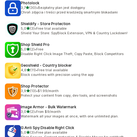
Photolock
na 5 gwiazdek
3,7
(30)
•
Bezpłatny plan jest dostępny
Łączna liczba recenzji: 30
Chroń zdjęcia i treści przed kradzieżą smartnymi blokadami
Shieldify ‑ Store Protection
na 5 gwiazdek
5,0
(3)
•
Free trial available
Łączna liczba recenzji: 3
Shield Your Store: SpyBlock Extension, VPN & Country Lockdown!
Shop Shield Pro
na 5 gwiazdek
5,0
(2)
•
Free
Łączna liczba recenzji: 2
Disable Right Click Image Theft, Copy Paste, Block Competitors
Geoshield ‑ Country blocker
na 5 gwiazdek
4,6
(11)
•
Free trial available
Łączna liczba recenzji: 11
Block countries with precision using the app
Shop Protector
na 5 gwiazdek
3,9
(13)
•
$1.99/month
Łączna liczba recenzji: 13
Protect your content from copy, dev tools, and screenshots
Image Armor ‑ Bulk Watermark
na 5 gwiazdek
3,0
(2)
•
From $9/month
Łączna liczba recenzji: 2
Watermark all your images at once, with one unlimited plan.
G:Anti Spy:Disable Right Click
na 5 gwiazdek
5,0
(3)
•
Free plan available
Łączna liczba recenzji: 3