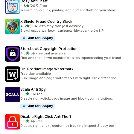
Cozy AntiTheft
na 5 gwiazdek
4,8
(207)
•
Free
Łączna liczba recenzji: 207
Prevent right-click, printing and content theft on your store
X Shield: Fraud Country Block
na 5 gwiazdek
4,8
(10)
•
Bezpłatny plan jest dostępny
Łączna liczba recenzji: 10
Blokuj oszustwa, boty i szpiegów: blokada krajów i IP
Built for Shopify
StoreLock Copyright Protection
na 5 gwiazdek
4,5
(8)
•
Free trial available
Łączna liczba recenzji: 8
Find and take down counterfeit sites impersonating your brand.
Oh: Product Image Watermark
Free plan available
Bulk image and page watermarks with right-click protection.
Scala Anti Spy
na 5 gwiazdek
5,0
(5)
•
Free
Łączna liczba recenzji: 5
Disable right-click, copy image and block country visitors.
Built for Shopify
Disable Right Click AntiTheft
na 5 gwiazdek
3,8
(4)
•
Free
Łączna liczba recenzji: 4
Disable right click , content by blocking inspect & copy tool