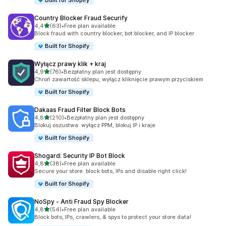
Built for Shopify
Country Blocker Fraud Securify
na 5 gwiazdek
4,4
(63)
•
Free plan available
Łączna liczba recenzji: 63
Block fraud with country blocker, bot blocker, and IP blocker
Built for Shopify
Wyłącz prawy klik + kraj
na 5 gwiazdek
4,9
(76)
•
Bezpłatny plan jest dostępny
Łączna liczba recenzji: 76
Chroń zawartość sklepu, wyłącz kliknięcie prawym przyciskiem
Built for Shopify
Dakaas Fraud Filter Block Bots
na 5 gwiazdek
4,8
(210)
•
Bezpłatny plan jest dostępny
Łączna liczba recenzji: 210
Blokuj oszustwa: wyłącz PPM, blokuj IP i kraje
Built for Shopify
Shogard: Security IP Bot Block
na 5 gwiazdek
4,8
(38)
•
Free plan available
Łączna liczba recenzji: 38
Secure your store: block bots, IPs and disable right click!
Built for Shopify
NoSpy ‑ Anti Fraud Spy Blocker
na 5 gwiazdek
4,8
(54)
•
Free plan available
Łączna liczba recenzji: 54
Block bots, IPs, crawlers, & spys to protect your store data!