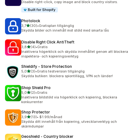
Disable right-click, copy image and block country visitors.
Built for Shopify
Photolock
av 5 stjärnor
3,7
(30)
•
Gratisplan tillgänglig
30 recensioner totalt
Skydda bilder och innehåll mot stöld med smarta lås
Disable Right Click AntiTheft
av 5 stjärnor
3,8
(4)
•
Gratis
4 recensioner totalt
Inaktivera högerklick och skydda innehållet genom att blockera
inspektera- och kopieringsverktyg
Shieldify ‑ Store Protection
av 5 stjärnor
5,0
(3)
•
Gratis testversion tillgänglig
3 recensioner totalt
Skydda butiken: blockera spiontillägg, VPN och länder!
Shop Shield Pro
av 5 stjärnor
5,0
(2)
•
Gratis
2 recensioner totalt
Inaktivera bildstöld via högerklick och kopiering, blockera
konkurrenter
Shop Protector
av 5 stjärnor
3,9
(13)
•
$1.99/månad
13 recensioner totalt
Skydda ditt innehåll från kopiering, utvecklarverktyg och
skärmdumpar
Geoshield ‑ Country blocker