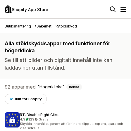
Shopify App Store
Butikshantering
Säkerhet
Stöldskydd
Alla stöldskyddsappar med funktioner för
högerklicka
Se till att bilder och digitalt innehåll inte kan
laddas ner utan tillstånd.
92 appar med
Högerklicka
Rensa
Built for Shopify
RT: Disable Right Click
av 5 stjärnor
4,9
(291)
•
Gratis
291 recensioner totalt
Skydda innehållet genom att förhindra klipp ut, kopiera, spara och
visa sidkälla