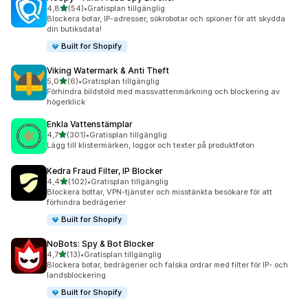
av 5 stjärnor
4,8
(54)
•
Gratisplan tillgänglig
54 recensioner totalt
Blockera botar, IP-adresser, sökrobotar och spioner för att skydda
din butiksdata!
Built for Shopify
Viking Watermark & Anti Theft
av 5 stjärnor
5,0
(6)
•
Gratisplan tillgänglig
6 recensioner totalt
Förhindra bildstöld med massvattenmärkning och blockering av
högerklick
Enkla Vattenstämplar
av 5 stjärnor
4,7
(301)
•
Gratisplan tillgänglig
301 recensioner totalt
Lägg till klistermärken, loggor och texter på produktfoton
Kedra Fraud Filter, IP Blocker
av 5 stjärnor
4,4
(102)
•
Gratisplan tillgänglig
102 recensioner totalt
Blockera bottar, VPN-tjänster och misstänkta besökare för att
förhindra bedrägerier
Built for Shopify
NoBots: Spy & Bot Blocker
av 5 stjärnor
4,7
(13)
•
Gratisplan tillgänglig
13 recensioner totalt
Blockera botar, bedrägerier och falska ordrar med filter för IP- och
landsblockering
Built for Shopify