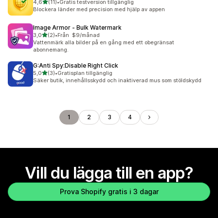
av 5 stjärnor
4,6
(11)
•
Gratis testversion tillgänglig
11 recensioner totalt
Blockera länder med precision med hjälp av appen
Image Armor ‑ Bulk Watermark
av 5 stjärnor
3,0
(2)
•
Från $9/månad
2 recensioner totalt
Vattenmärk alla bilder på en gång med ett obegränsat
abonnemang.
G:Anti Spy:Disable Right Click
av 5 stjärnor
5,0
(3)
•
Gratisplan tillgänglig
3 recensioner totalt
Säker butik, innehållsskydd och inaktiverad mus som stöldskydd
1
2
3
4
Vill du lägga till en app?
Prova Shopify gratis i 3 dagar