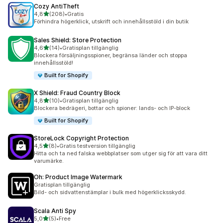
Cozy AntiTheft
av 5 stjärnor
4,8
(208)
•
Gratis
208 recensioner totalt
Förhindra högerklick, utskrift och innehållsstöld i din butik
Sales Shield: Store Protection
av 5 stjärnor
4,6
(14)
•
Gratisplan tillgänglig
14 recensioner totalt
Blockera försäljningsspioner, begränsa länder och stoppa
innehållsstöld!
Built for Shopify
X Shield: Fraud Country Block
av 5 stjärnor
4,8
(10)
•
Gratisplan tillgänglig
10 recensioner totalt
Blockera bedrägeri, bottar och spioner: lands- och IP-block
Built for Shopify
StoreLock Copyright Protection
av 5 stjärnor
4,5
(8)
•
Gratis testversion tillgänglig
8 recensioner totalt
Hitta och ta ned falska webbplatser som utger sig för att vara ditt
varumärke.
Oh: Product Image Watermark
Gratisplan tillgänglig
Bild- och sidvattenstämplar i bulk med högerklicksskydd.
Scala Anti Spy
av 5 stjärnor
5,0
(5)
•
Free
5 recensioner totalt