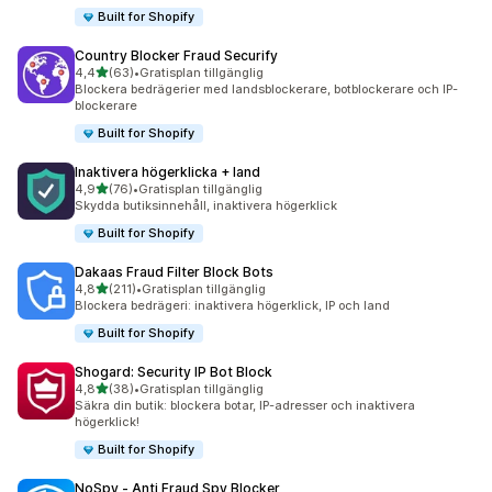
Built for Shopify
Country Blocker Fraud Securify
av 5 stjärnor
4,4
(63)
•
Gratisplan tillgänglig
63 recensioner totalt
Blockera bedrägerier med landsblockerare, botblockerare och IP-
blockerare
Built for Shopify
Inaktivera högerklicka + land
av 5 stjärnor
4,9
(76)
•
Gratisplan tillgänglig
76 recensioner totalt
Skydda butiksinnehåll, inaktivera högerklick
Built for Shopify
Dakaas Fraud Filter Block Bots
av 5 stjärnor
4,8
(211)
•
Gratisplan tillgänglig
211 recensioner totalt
Blockera bedrägeri: inaktivera högerklick, IP och land
Built for Shopify
Shogard: Security IP Bot Block
av 5 stjärnor
4,8
(38)
•
Gratisplan tillgänglig
38 recensioner totalt
Säkra din butik: blockera botar, IP-adresser och inaktivera
högerklick!
Built for Shopify
NoSpy ‑ Anti Fraud Spy Blocker