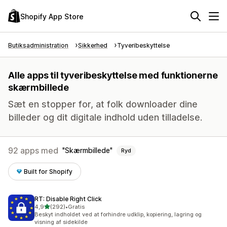
Shopify App Store
Butiksadministration
Sikkerhed
Tyveribeskyttelse
Alle apps til tyveribeskyttelse med funktionerne
skærmbillede
Sæt en stopper for, at folk downloader dine
billeder og dit digitale indhold uden tilladelse.
92 apps med
Skærmbillede
Ryd
Built for Shopify
RT: Disable Right Click
ud af 5 stjerner
4,9
(292)
•
Gratis
292 anmeldelser i alt
Beskyt indholdet ved at forhindre udklip, kopiering, lagring og
visning af sidekilde