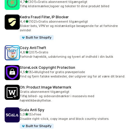
ud af 5 stjerner
4,7
(301)
•
Gratis abonnement tilgængeligt
301 anmeldelser i alt
Tilføj klistermærker,logoer og tekster til dine produkt billed
Kedra Fraud Filter, IP Blocker
ud af 5 stjerner
4,4
(102)
•
Gratis abonnement tilgængeligt
102 anmeldelser i alt
Bloker bots, VPN'er og mistænkelige besøgende for at forhindre
svindel
Built for Shopify
Cozy AntiTheft
ud af 5 stjerner
4,8
(207)
•
Gratis
207 anmeldelser i alt
Forhindr højreklik, udskrivning og tyveri af indhold i din butik
StoreLock Copyright Protection
ud af 5 stjerner
4,5
(8)
•
Mulighed for gratis prøveperiode
8 anmeldelser i alt
Find og fjern falske websteder, der udgiver sig for at være dit brand.
Oh: Product Image Watermark
Gratis abonnement tilgængeligt
Tilføj billed- og sidevandmærker i massevis med
højreklikbeskyttelse.
Scala Anti Spy
ud af 5 stjerner
5,0
(5)
•
Free
5 anmeldelser i alt
Disable right-click, copy image and block country visitors.
Built for Shopify