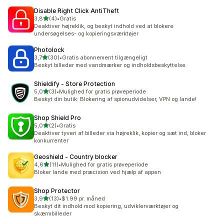
Disable Right Click AntiTheft
ud af 5 stjerner
3,8
(4)
•
Gratis
4 anmeldelser i alt
Deaktiver højreklik, og beskyt indhold ved at blokere
undersøgelses- og kopieringsværktøjer
Photolock
ud af 5 stjerner
3,7
(30)
•
Gratis abonnement tilgængeligt
30 anmeldelser i alt
Beskyt billeder med vandmærker og indholdsbeskyttelse
Shieldify ‑ Store Protection
ud af 5 stjerner
5,0
(3)
•
Mulighed for gratis prøveperiode
3 anmeldelser i alt
Beskyt din butik: Blokering af spionudvidelser, VPN og lande!
Shop Shield Pro
ud af 5 stjerner
5,0
(2)
•
Gratis
2 anmeldelser i alt
Deaktiver tyveri af billeder via højreklik, kopier og sæt ind, bloker
konkurrenter
Geoshield ‑ Country blocker
ud af 5 stjerner
4,6
(11)
•
Mulighed for gratis prøveperiode
11 anmeldelser i alt
Bloker lande med præcision ved hjælp af appen
Shop Protector
ud af 5 stjerner
3,9
(13)
•
$1.99 pr. måned
13 anmeldelser i alt
Beskyt dit indhold mod kopiering, udviklerværktøjer og
skærmbilleder