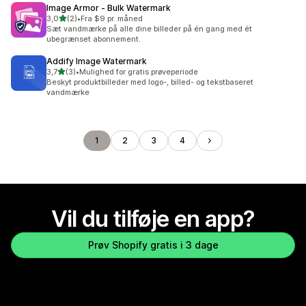
Image Armor ‑ Bulk Watermark
ud af 5 stjerner
3,0
(2)
•
Fra $9 pr. måned
2 anmeldelser i alt
Sæt vandmærke på alle dine billeder på én gang med ét
ubegrænset abonnement.
Addify Image Watermark
ud af 5 stjerner
3,7
(3)
•
Mulighed for gratis prøveperiode
3 anmeldelser i alt
Beskyt produktbilleder med logo-, billed- og tekstbaseret
vandmærke
1
2
3
4
Vil du tilføje en app?
Prøv Shopify gratis i 3 dage