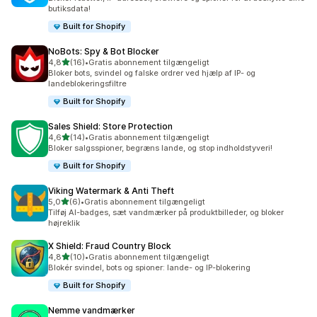
butiksdata!
Built for Shopify
NoBots: Spy & Bot Blocker
ud af 5 stjerner
4,8
(16)
•
Gratis abonnement tilgængeligt
16 anmeldelser i alt
Bloker bots, svindel og falske ordrer ved hjælp af IP- og
landeblokeringsfiltre
Built for Shopify
Sales Shield: Store Protection
ud af 5 stjerner
4,6
(14)
•
Gratis abonnement tilgængeligt
14 anmeldelser i alt
Bloker salgsspioner, begræns lande, og stop indholdstyveri!
Built for Shopify
Viking Watermark & Anti Theft
ud af 5 stjerner
5,0
(6)
•
Gratis abonnement tilgængeligt
6 anmeldelser i alt
Tilføj AI-badges, sæt vandmærker på produktbilleder, og bloker
højreklik
X Shield: Fraud Country Block
ud af 5 stjerner
4,8
(10)
•
Gratis abonnement tilgængeligt
10 anmeldelser i alt
Blokér svindel, bots og spioner: lande- og IP-blokering
Built for Shopify
Nemme vandmærker