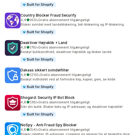
Built for Shopify
Country Blocker Fraud Securify
ud af 5 stjerner
4,4
(63)
•
Gratis abonnement tilgængeligt
63 anmeldelser i alt
Bloker svindel med landeblokering, bot-blokering og IP-blokering
Built for Shopify
Deaktiver Højreklik + Land
ud af 5 stjerner
4,9
(76)
•
Gratis abonnement tilgængeligt
76 anmeldelser i alt
Beskyt butiksindhold, deaktiver højreklik og bloker lande
Built for Shopify
Dakaas sikkert svindelfilter
ud af 5 stjerner
4,8
(210)
•
Gratis abonnement tilgængeligt
210 anmeldelser i alt
Beskyt indholdet ved at forhindre klip, kopier, gem, se kilde
Built for Shopify
Shogard: Security IP Bot Block
ud af 5 stjerner
4,8
(38)
•
Gratis abonnement tilgængeligt
38 anmeldelser i alt
Sikr din butik: Bloker bots og IP-adresser, og deaktiver højreklik!
Built for Shopify
NoSpy ‑ Anti Fraud Spy Blocker
ud af 5 stjerner
4,8
(54)
•
Gratis abonnement tilgængeligt
54 anmeldelser i alt
Bloker robotter, IP-adresser, crawlere og spioner for at beskytte dine