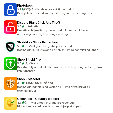
Photolock
ud af 5 stjerner
3,7
(30)
•
Gratis abonnement tilgængeligt
30 anmeldelser i alt
Beskyt billeder med vandmærker og indholdsbeskyttelse
Disable Right Click AntiTheft
ud af 5 stjerner
3,8
(4)
•
Gratis
4 anmeldelser i alt
Deaktiver højreklik, og beskyt indhold ved at blokere
undersøgelses- og kopieringsværktøjer
Shieldify ‑ Store Protection
ud af 5 stjerner
5,0
(3)
•
Mulighed for gratis prøveperiode
3 anmeldelser i alt
Beskyt din butik: Blokering af spionudvidelser, VPN og lande!
Shop Shield Pro
ud af 5 stjerner
5,0
(2)
•
Gratis
2 anmeldelser i alt
Deaktiver tyveri af billeder via højreklik, kopier og sæt ind, bloker
konkurrenter
Shop Protector
ud af 5 stjerner
3,9
(13)
•
$1.99 pr. måned
13 anmeldelser i alt
Beskyt dit indhold mod kopiering, udviklerværktøjer og
skærmbilleder
Geoshield ‑ Country blocker
ud af 5 stjerner
4,6
(11)
•
Mulighed for gratis prøveperiode
11 anmeldelser i alt
Bloker lande med præcision ved hjælp af appen