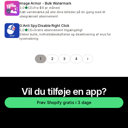
Image Armor ‑ Bulk Watermark
ud af 5 stjerner
3,0
(2)
•
Fra $9 pr. måned
2 anmeldelser i alt
Sæt vandmærke på alle dine billeder på én gang med ét
ubegrænset abonnement.
G:Anti Spy:Disable Right Click
ud af 5 stjerner
5,0
(3)
•
Gratis abonnement tilgængeligt
3 anmeldelser i alt
Sikker butik, indholdsbeskyttelse og deaktivering af mus for
tyverisikring
1
2
3
4
Vil du tilføje en app?
Prøv Shopify gratis i 3 dage