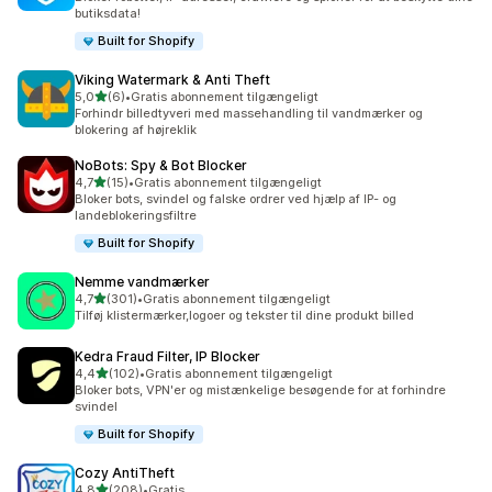
butiksdata!
Built for Shopify
Viking Watermark & Anti Theft
ud af 5 stjerner
5,0
(6)
•
Gratis abonnement tilgængeligt
6 anmeldelser i alt
Forhindr billedtyveri med massehandling til vandmærker og
blokering af højreklik
NoBots: Spy & Bot Blocker
ud af 5 stjerner
4,7
(15)
•
Gratis abonnement tilgængeligt
15 anmeldelser i alt
Bloker bots, svindel og falske ordrer ved hjælp af IP- og
landeblokeringsfiltre
Built for Shopify
Nemme vandmærker
ud af 5 stjerner
4,7
(301)
•
Gratis abonnement tilgængeligt
301 anmeldelser i alt
Tilføj klistermærker,logoer og tekster til dine produkt billed
Kedra Fraud Filter, IP Blocker
ud af 5 stjerner
4,4
(102)
•
Gratis abonnement tilgængeligt
102 anmeldelser i alt
Bloker bots, VPN'er og mistænkelige besøgende for at forhindre
svindel
Built for Shopify
Cozy AntiTheft
ud af 5 stjerner
4,8
(208)
•
Gratis