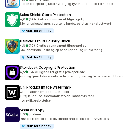
208 anmeldelser i alt
Forhindr højreklik, udskrivning og tyveri af indhold i din butik
Sales Shield: Store Protection
ud af 5 stjerner
4,6
(14)
•
Gratis abonnement tilgængeligt
14 anmeldelser i alt
Bloker salgsspioner, begræns lande, og stop indholdstyveri!
Built for Shopify
X Shield: Fraud Country Block
ud af 5 stjerner
4,8
(10)
•
Gratis abonnement tilgængeligt
10 anmeldelser i alt
Blokér svindel, bots og spioner: lande- og IP-blokering
Built for Shopify
StoreLock Copyright Protection
ud af 5 stjerner
4,5
(8)
•
Mulighed for gratis prøveperiode
8 anmeldelser i alt
Find og fjern falske websteder, der udgiver sig for at være dit brand.
Oh: Product Image Watermark
Gratis abonnement tilgængeligt
Tilføj billed- og sidevandmærker i massevis med
højreklikbeskyttelse.
Scala Anti Spy
ud af 5 stjerner
5,0
(5)
•
Free
5 anmeldelser i alt
Disable right-click, copy image and block country visitors.
Built for Shopify