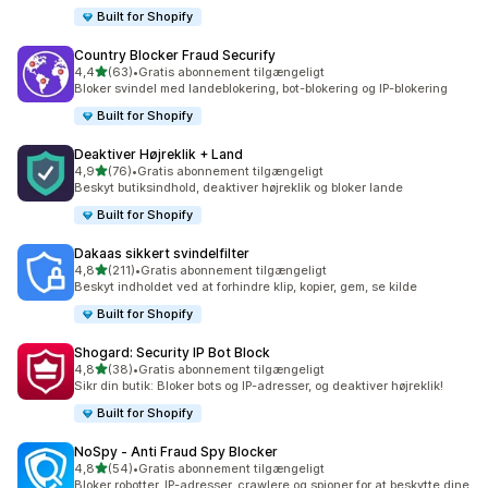
Built for Shopify
Country Blocker Fraud Securify
ud af 5 stjerner
4,4
(63)
•
Gratis abonnement tilgængeligt
63 anmeldelser i alt
Bloker svindel med landeblokering, bot-blokering og IP-blokering
Built for Shopify
Deaktiver Højreklik + Land
ud af 5 stjerner
4,9
(76)
•
Gratis abonnement tilgængeligt
76 anmeldelser i alt
Beskyt butiksindhold, deaktiver højreklik og bloker lande
Built for Shopify
Dakaas sikkert svindelfilter
ud af 5 stjerner
4,8
(211)
•
Gratis abonnement tilgængeligt
211 anmeldelser i alt
Beskyt indholdet ved at forhindre klip, kopier, gem, se kilde
Built for Shopify
Shogard: Security IP Bot Block
ud af 5 stjerner
4,8
(38)
•
Gratis abonnement tilgængeligt
38 anmeldelser i alt
Sikr din butik: Bloker bots og IP-adresser, og deaktiver højreklik!
Built for Shopify
NoSpy ‑ Anti Fraud Spy Blocker
ud af 5 stjerner
4,8
(54)
•
Gratis abonnement tilgængeligt
54 anmeldelser i alt
Bloker robotter, IP-adresser, crawlere og spioner for at beskytte dine