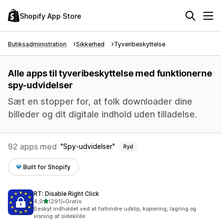
Shopify App Store
Butiksadministration
Sikkerhed
Tyveribeskyttelse
Alle apps til tyveribeskyttelse med funktionerne
spy-udvidelser
Sæt en stopper for, at folk downloader dine
billeder og dit digitale indhold uden tilladelse.
92 apps med
Spy-udvidelser
Ryd
Built for Shopify
RT: Disable Right Click
ud af 5 stjerner
4,9
(291)
•
Gratis
291 anmeldelser i alt
Beskyt indholdet ved at forhindre udklip, kopiering, lagring og
visning af sidekilde