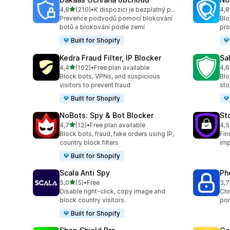
z 5 hvězd
4,8
(210)
•
K dispozici je bezplatný plán
4,8
Celkový počet recenzí: 210
Cel
Prevence podvodů pomocí blokování
Blo
botů a blokování podle zemí
pro
Built for Shopify
Kedra Fraud Filter, IP Blocker
Sa
z 5 hvězd
4,4
(102)
•
Free plan available
4,6
Celkový počet recenzí: 102
Cel
Block bots, VPNs, and suspicious
Blo
visitors to prevent fraud
sto
Built for Shopify
NoBots: Spy & Bot Blocker
St
z 5 hvězd
4,7
(12)
•
Free plan available
4,5
Celkový počet recenzí: 12
Cel
Block bots, fraud, fake orders using IP,
Fin
country block filters
imp
Built for Shopify
Scala Anti Spy
Ph
z 5 hvězd
5,0
(5)
•
Free
3,7
Celkový počet recenzí: 5
Cel
Disable right-click, copy image and
Chr
block country visitors.
pom
Built for Shopify