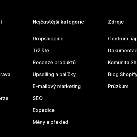
í
Nejčastější kategorie
Zdroje
Dropshipping
Centrum náp
Tržiště
Dokumentace
Recenze produktů
Komunita Sh
rava
Upselling a balíčky
Blog Shopif
E-mailový marketing
Průzkum
erze
SEO
Expedice
Měny a překlad