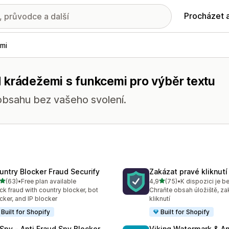
Procházet 
mi
 krádežemi s funkcemi pro výběr textu
obsahu bez vašeho svolení.
untry Blocker Fraud Securify
Zakázat pravé kliknut
z 5 hvězd
z 5 hvězd
(63)
•
Free plan available
4,9
(75)
•
K dispozici je b
kový počet recenzí: 63
Celkový počet recenzí: 75
ck fraud with country blocker, bot
Chraňte obsah úložiště, za
cker, and IP blocker
kliknutí
Built for Shopify
Built for Shopify
Spy ‑ Anti Fraud Spy Blocker
Viking Watermark & An