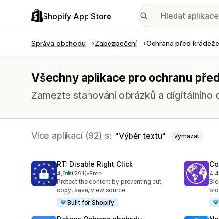
Shopify App Store
Správa obchodu
Zabezpečení
Ochrana před krádeže
Všechny aplikace pro ochranu před
Zamezte stahování obrázků a digitálního 
Více aplikací (92) s:
Výběr textu
Vymazat
RT: Disable Right Click
Co
z 5 hvězd
4,9
(291)
•
Free
4,4
Celkový počet recenzí: 291
Cel
Protect the content by preventing cut,
Blo
copy, save, view source
blo
Built for Shopify
Dakaas Ochrana obchodu
No