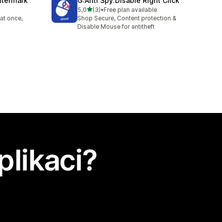
atermark
G:Anti Spy:Disable Right Click
z 5 hvězd
5,0
(3)
•
Free plan available
Celkový počet recenzí: 3
at once,
Shop Secure, Content protection &
Disable Mouse for antitheft
plikaci?