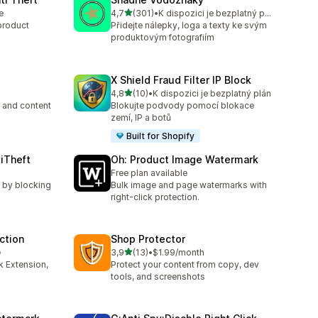
z 5 hvězd
e
4,7
(301)
•
K dispozici je bezplatný plán
Celkový počet recenzí: 301
product
Přidejte nálepky, loga a texty ke svým
produktovým fotografiím
X Shield Fraud Filter IP Block
z 5 hvězd
4,8
(10)
•
K dispozici je bezplatný plán
8
Celkový počet recenzí: 10
g and content
Blokujte podvody pomocí blokace
zemí, IP a botů
Built for Shopify
tiTheft
Oh: Product Image Watermark
Free plan available
t by blocking
Bulk image and page watermarks with
right-click protection.
ection
Shop Protector
z 5 hvězd
e
3,9
(13)
•
$1.99/month
Celkový počet recenzí: 13
k Extension,
Protect your content from copy, dev
tools, and screenshots