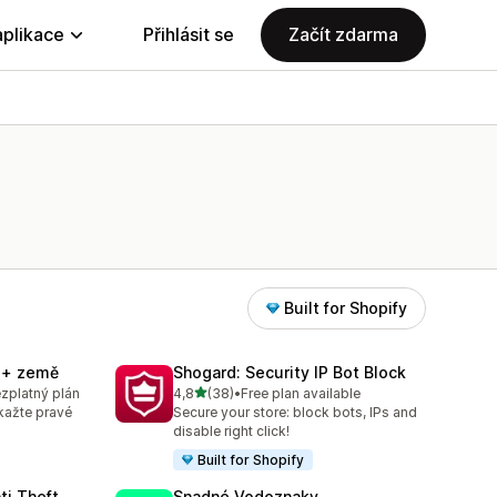
aplikace
Přihlásit se
Začít zdarma
Built for Shopify
í + země
Shogard: Security IP Bot Block
z 5 hvězd
ezplatný plán
4,8
(38)
•
Free plan available
Celkový počet recenzí: 38
kažte pravé
Secure your store: block bots, IPs and
disable right click!
Built for Shopify
ti Theft
Snadné Vodoznaky