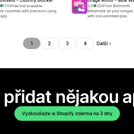
oshield ‑ Country blocker
Image Armor ‑ Bulk W
z 5 hvězd
z 5 hvězd
(11)
•
Free trial available
3,0
(2)
•
From $9/month
kový počet recenzí: 11
Celkový počet recenzí: 2
ck countries with precision using
Watermark all your images 
 app
with one unlimited plan.
Další
1
2
3
4
přidat nějakou a
Vyzkoušejte si Shopify zdarma na 3 dny