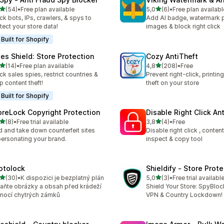
z 5 hvězd
z 5 hvězd
(54)
•
Free plan available
5,0
(6)
•
Free plan availabl
kový počet recenzí: 54
Celkový počet recenzí: 6
ck bots, IPs, crawlers, & spys to
Add AI badge, watermark 
tect your store data!
images & block right click
Built for Shopify
les Shield: Store Protection
Cozy AntiTheft
z 5 hvězd
z 5 hvězd
(14)
•
Free plan available
4,8
(208)
•
Free
kový počet recenzí: 14
Celkový počet recenzí: 20
ck sales spies, restrict countries &
Prevent right-click, printin
p content theft!
theft on your store
Built for Shopify
oreLock Copyright Protection
Disable Right Click An
z 5 hvězd
z 5 hvězd
(8)
•
Free trial available
3,8
(4)
•
Free
kový počet recenzí: 8
Celkový počet recenzí: 4
d and take down counterfeit sites
Disable right click , conten
ersonating your brand.
inspect & copy tool
otolock
Shieldify ‑ Store Prot
z 5 hvězd
z 5 hvězd
(30)
•
K dispozici je bezplatný plán
5,0
(3)
•
Free trial availabl
kový počet recenzí: 30
Celkový počet recenzí: 3
aňte obrázky a obsah před krádeží
Shield Your Store: SpyBloc
ocí chytrých zámků
VPN & Country Lockdown!