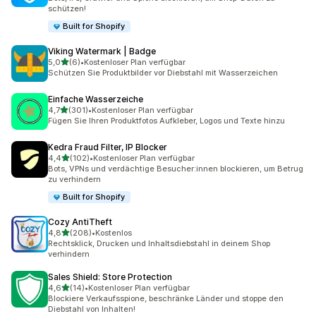
schützen!
Built for Shopify
Viking Watermark | Badge
von 5 Sternen
5,0
(6)
•
Kostenloser Plan verfügbar
6 Rezensionen insgesamt
Schützen Sie Produktbilder vor Diebstahl mit Wasserzeichen
Einfache Wasserzeiche
von 5 Sternen
4,7
(301)
•
Kostenloser Plan verfügbar
301 Rezensionen insgesamt
Fügen Sie Ihren Produktfotos Aufkleber, Logos und Texte hinzu
Kedra Fraud Filter, IP Blocker
von 5 Sternen
4,4
(102)
•
Kostenloser Plan verfügbar
102 Rezensionen insgesamt
Bots, VPNs und verdächtige Besucher:innen blockieren, um Betrug
zu verhindern
Built for Shopify
Cozy AntiTheft
von 5 Sternen
4,8
(208)
•
Kostenlos
208 Rezensionen insgesamt
Rechtsklick, Drucken und Inhaltsdiebstahl in deinem Shop
verhindern
Sales Shield: Store Protection
von 5 Sternen
4,6
(14)
•
Kostenloser Plan verfügbar
14 Rezensionen insgesamt
Blockiere Verkaufsspione, beschränke Länder und stoppe den
Diebstahl von Inhalten!