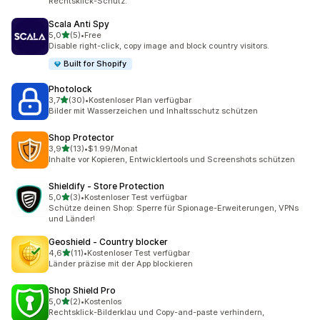
Rechtsklick-Schutz.
Scala Anti Spy
von 5 Sternen
5,0
(5)
•
Free
5 Rezensionen insgesamt
Disable right-click, copy image and block country visitors.
Built for Shopify
Photolock
von 5 Sternen
3,7
(30)
•
Kostenloser Plan verfügbar
30 Rezensionen insgesamt
Bilder mit Wasserzeichen und Inhaltsschutz schützen
Shop Protector
von 5 Sternen
3,9
(13)
•
$1.99/Monat
13 Rezensionen insgesamt
Inhalte vor Kopieren, Entwicklertools und Screenshots schützen
Shieldify ‑ Store Protection
von 5 Sternen
5,0
(3)
•
Kostenloser Test verfügbar
3 Rezensionen insgesamt
Schütze deinen Shop: Sperre für Spionage-Erweiterungen, VPNs
und Länder!
Geoshield ‑ Country blocker
von 5 Sternen
4,6
(11)
•
Kostenloser Test verfügbar
11 Rezensionen insgesamt
Länder präzise mit der App blockieren
Shop Shield Pro
von 5 Sternen
5,0
(2)
•
Kostenlos
2 Rezensionen insgesamt
Rechtsklick-Bilderklau und Copy-and-paste verhindern,