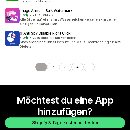
Konkurrenz blockieren
Image Armor ‑ Bulk Watermark
von 5 Sternen
3,0
(2)
•
Ab $9/Monat
2 Rezensionen insgesamt
Alle Bilder auf einmal mit Wasserzeichen versehen – mit einem
einzigen Unlimited-Plan.
G:Anti Spy:Disable Right Click
von 5 Sternen
5,0
(3)
•
Kostenloser Plan verfügbar
3 Rezensionen insgesamt
Shop-Sicherheit, Inhaltsschutz und Maus-Deaktivierung für Anti-
Diebstahl
1
2
3
4
Möchtest du eine App
hinzufügen?
Shopify 3 Tage kostenlos testen