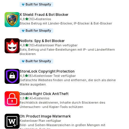
Built for Shopify
X Shield: Fraud & Bot Blocker
von 5 Sternen
4,8
(10)
•
Kostenlos
10 Rezensionen insgesamt
Blocke Betrug mit Länder-Blocker, IP-Blocker & Bot-Blocker
Built for Shopify
NoBots: Spy & Bot Blocker
von 5 Sternen
4,6
(10)
•
Kostenloser Plan verfügbar
10 Rezensionen insgesamt
Bots, Betrug und Fake-Bestellungen mit IP- und Länderfiltern
blockieren
Built for Shopify
StoreLock Copyright Protection
von 5 Sternen
4,5
(8)
•
Kostenloser Test verfügbar
8 Rezensionen insgesamt
Gefälschte Websites finden und entfernen, die sich als deine
Marke ausgeben.
Disable Right Click AntiTheft
von 5 Sternen
3,8
(4)
•
Kostenlos
4 Rezensionen insgesamt
Rechtsklick deaktivieren, Inhalte durch Blockieren des
Untersuchen- und Kopier-Tools schützen
Oh: Product Image Watermark
Kostenloser Plan verfügbar
Bild- und Seiten-Wasserzeichen in großen Mengen mit