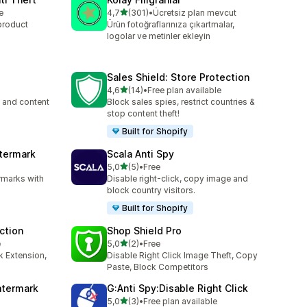
5 yıldız üzerinden
e
4,7
(301)
•
Ücretsiz plan mevcut
toplam 301 değerlendirme
product
Ürün fotoğraflarınıza çıkartmalar,
logolar ve metinler ekleyin
Sales Shield: Store Protection
5 yıldız üzerinden
4,6
(14)
•
Free plan available
toplam 14 değerlendirme
g and content
Block sales spies, restrict countries &
stop content theft!
Built for Shopify
termark
Scala Anti Spy
5 yıldız üzerinden
5,0
(5)
•
Free
toplam 5 değerlendirme
rmarks with
Disable right-click, copy image and
block country visitors.
Built for Shopify
ection
Shop Shield Pro
5 yıldız üzerinden
e
5,0
(2)
•
Free
toplam 2 değerlendirme
k Extension,
Disable Right Click Image Theft, Copy
Paste, Block Competitors
atermark
G:Anti Spy:Disable Right Click
5 yıldız üzerinden
5,0
(3)
•
Free plan available
toplam 3 değerlendirme