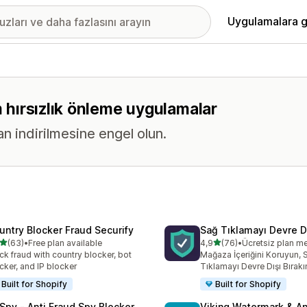
Uygulamalara g
m hırsızlık önleme uygulamalar
dan indirilmesine engel olun.
untry Blocker Fraud Securify
Sağ Tıklamayı Devre Dı
5 yıldız üzerinden
5 yıldız üzerinden
(63)
•
Free plan available
4,9
(76)
•
Ücretsiz plan m
lam 63 değerlendirme
toplam 76 değerlendirme
ck fraud with country blocker, bot
Mağaza İçeriğini Koruyun, 
cker, and IP blocker
Tıklamayı Devre Dışı Bırakı
Built for Shopify
Built for Shopify
Spy ‑ Anti Fraud Spy Blocker
Viking Watermark & An