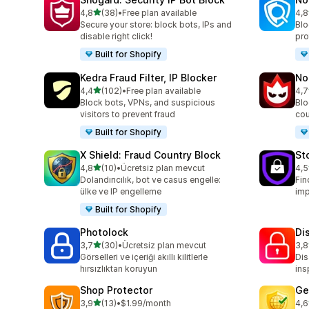
5 yıldız üzerinden
4,8
(38)
•
Free plan available
4,8
toplam 38 değerlendirme
top
Secure your store: block bots, IPs and
Blo
disable right click!
pro
Built for Shopify
Kedra Fraud Filter, IP Blocker
No
5 yıldız üzerinden
4,4
(102)
•
Free plan available
4,7
toplam 102 değerlendirme
top
Block bots, VPNs, and suspicious
Blo
visitors to prevent fraud
cou
Built for Shopify
X Shield: Fraud Country Block
St
5 yıldız üzerinden
4,8
(10)
•
Ücretsiz plan mevcut
4,5
toplam 10 değerlendirme
top
Dolandırıcılık, bot ve casus engelle:
Fin
ülke ve IP engelleme
imp
Built for Shopify
Photolock
Di
5 yıldız üzerinden
3,7
(30)
•
Ücretsiz plan mevcut
3,8
toplam 30 değerlendirme
top
Görselleri ve içeriği akıllı kilitlerle
Dis
hırsızlıktan koruyun
ins
Shop Protector
Ge
5 yıldız üzerinden
3,9
(13)
•
$1.99/month
4,6
toplam 13 değerlendirme
top