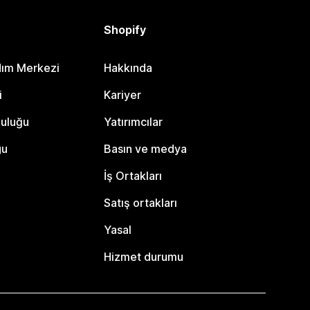
Shopify
dım Merkezi
Hakkında
i
Kariyer
luluğu
Yatırımcılar
gu
Basın ve medya
İş Ortakları
Satış ortakları
Yasal
Hizmet durumu