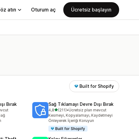
öz atın
Oturum aç
Ücretsiz başlayın
Built for Shopify
şı Bırak
Sağ Tıklamayı Devre Dışı Bırak
5 yıldız üzerinden
evcut
4,8
(211)
•
Ücretsiz plan mevcut
toplam 211 değerlendirme
Sağ
Kesmeyi, Kopyalamayı, Kaydetmeyi
n
Önleyerek İçeriği Koruyun
Built for Shopify
ti Theft
Kolay Filigranlar