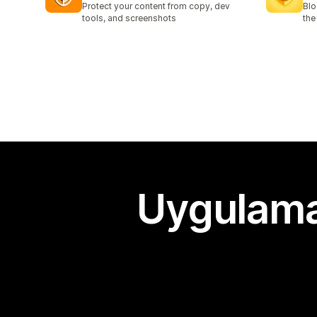
Protect your content from copy, dev
Blo
tools, and screenshots
the
Uygulama