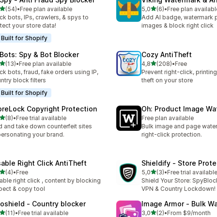
5 yıldız üzerinden
5 yıldız üzerinden
(54)
•
Free plan available
5,0
(6)
•
Free plan availabl
lam 54 değerlendirme
toplam 6 değerlendirme
ck bots, IPs, crawlers, & spys to
Add AI badge, watermark 
tect your store data!
images & block right click
Built for Shopify
Bots: Spy & Bot Blocker
Cozy AntiTheft
5 yıldız üzerinden
5 yıldız üzerinden
(13)
•
Free plan available
4,8
(208)
•
Free
lam 13 değerlendirme
toplam 208 değerlendirme
ck bots, fraud, fake orders using IP,
Prevent right-click, printin
ntry block filters
theft on your store
Built for Shopify
oreLock Copyright Protection
Oh: Product Image Wa
5 yıldız üzerinden
(8)
•
Free trial available
Free plan available
lam 8 değerlendirme
d and take down counterfeit sites
Bulk image and page wate
ersonating your brand.
right-click protection.
sable Right Click AntiTheft
Shieldify ‑ Store Prot
5 yıldız üzerinden
5 yıldız üzerinden
(4)
•
Free
5,0
(3)
•
Free trial availabl
lam 4 değerlendirme
toplam 3 değerlendirme
able right click , content by blocking
Shield Your Store: SpyBloc
pect & copy tool
VPN & Country Lockdown!
oshield ‑ Country blocker
Image Armor ‑ Bulk W
5 yıldız üzerinden
5 yıldız üzerinden
(11)
•
Free trial available
3,0
(2)
•
From $9/month
lam 11 değerlendirme
toplam 2 değerlendirme