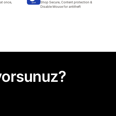
at once,
Shop Secure, Content protection &
Disable Mouse for antitheft
yorsunuz?