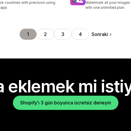
ck countries with precision using
Watermark all your images 
 app
with one unlimited plan.
Sonraki
1
2
3
4
 eklemek mi isti
Shopify'ı 3 gün boyunca ücretsiz deneyin