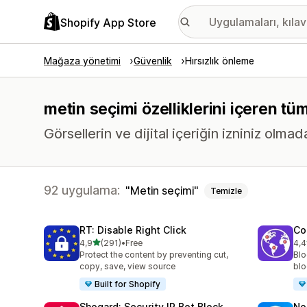
Shopify App Store
Mağaza yönetimi
Güvenlik
Hırsızlık önleme
metin seçimi özelliklerini içeren tü
Görsellerin ve dijital içeriğin izniniz olma
92 uygulama:
Metin seçimi
Temizle
RT: Disable Right Click
Co
5 yıldız üzerinden
4,9
(291)
•
Free
4,4
toplam 291 değerlendirme
top
Protect the content by preventing cut,
Blo
copy, save, view source
blo
Built for Shopify
Shogard: Security IP Bot Block
No