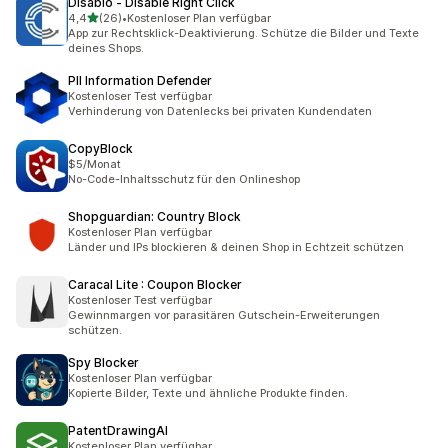
Disablo ‑ Disable Right Click
von 5 Sternen
4,4
(26)
•
Kostenloser Plan verfügbar
26 Rezensionen insgesamt
App zur Rechtsklick-Deaktivierung. Schütze die Bilder und Texte
deines Shops.
PII Information Defender
Kostenloser Test verfügbar
Verhinderung von Datenlecks bei privaten Kundendaten
CopyBlock
$5/Monat
No-Code-Inhaltsschutz für den Onlineshop
Shopguardian: Country Block
Kostenloser Plan verfügbar
Länder und IPs blockieren & deinen Shop in Echtzeit schützen
Caracal Lite : Coupon Blocker
Kostenloser Test verfügbar
Gewinnmargen vor parasitären Gutschein-Erweiterungen
schützen.
Spy Blocker
Kostenloser Plan verfügbar
Kopierte Bilder, Texte und ähnliche Produkte finden.
PatentDrawingAI
Kostenloser Plan verfügbar