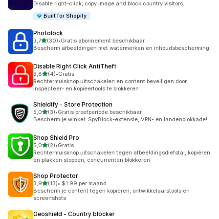
Disable right-click, copy image and block country visitors.
Built for Shopify
Photolock
van 5 sterren
3,7
(30)
•
Gratis abonnement beschikbaar
30 recensies in totaal
Bescherm afbeeldingen met watermerken en inhoudsbescherming
Disable Right Click AntiTheft
van 5 sterren
3,8
(4)
•
Gratis
4 recensies in totaal
Rechtermuisknop uitschakelen en content beveiligen door
inspecteer- en kopieertools te blokkeren
Shieldify ‑ Store Protection
van 5 sterren
5,0
(3)
•
Gratis proefperiode beschikbaar
3 recensies in totaal
Bescherm je winkel: SpyBlock-extensie, VPN- en landenblokkade!
Shop Shield Pro
van 5 sterren
5,0
(2)
•
Gratis
2 recensies in totaal
Rechtermuisknop uitschakelen tegen afbeeldingsdiefstal, kopiëren
en plakken stoppen, concurrenten blokkeren
Shop Protector
van 5 sterren
3,9
(13)
•
$1.99 per maand
13 recensies in totaal
Bescherm je content tegen kopiëren, ontwikkelaarstools en
screenshots
Geoshield ‑ Country blocker