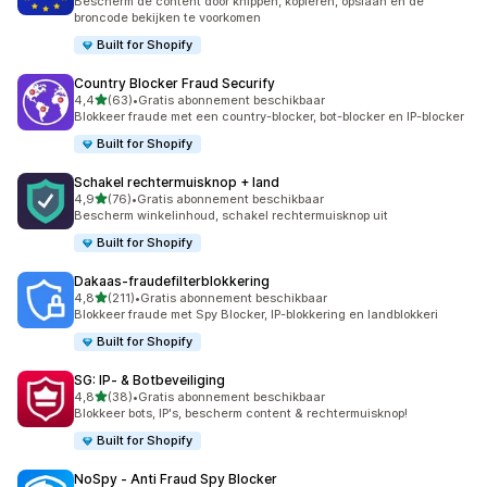
Bescherm de content door knippen, kopiëren, opslaan en de
broncode bekijken te voorkomen
Built for Shopify
Country Blocker Fraud Securify
van 5 sterren
4,4
(63)
•
Gratis abonnement beschikbaar
63 recensies in totaal
Blokkeer fraude met een country-blocker, bot-blocker en IP-blocker
Built for Shopify
Schakel rechtermuisknop + land
van 5 sterren
4,9
(76)
•
Gratis abonnement beschikbaar
76 recensies in totaal
Bescherm winkelinhoud, schakel rechtermuisknop uit
Built for Shopify
Dakaas‑fraudefilterblokkering
van 5 sterren
4,8
(211)
•
Gratis abonnement beschikbaar
211 recensies in totaal
Blokkeer fraude met Spy Blocker, IP-blokkering en landblokkeri
Built for Shopify
SG: IP‑ & Botbeveiliging
van 5 sterren
4,8
(38)
•
Gratis abonnement beschikbaar
38 recensies in totaal
Blokkeer bots, IP's, bescherm content & rechtermuisknop!
Built for Shopify
NoSpy ‑ Anti Fraud Spy Blocker