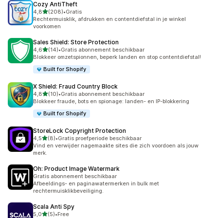
Cozy AntiTheft
van 5 sterren
4,8
(208)
•
Gratis
208 recensies in totaal
Rechtermuisklik, afdrukken en contentdiefstal in je winkel
voorkomen
Sales Shield: Store Protection
van 5 sterren
4,6
(14)
•
Gratis abonnement beschikbaar
14 recensies in totaal
Blokkeer omzetspionnen, beperk landen en stop contentdiefstal!
Built for Shopify
X Shield: Fraud Country Block
van 5 sterren
4,8
(10)
•
Gratis abonnement beschikbaar
10 recensies in totaal
Blokkeer fraude, bots en spionage: landen- en IP-blokkering
Built for Shopify
StoreLock Copyright Protection
van 5 sterren
4,5
(8)
•
Gratis proefperiode beschikbaar
8 recensies in totaal
Vind en verwijder nagemaakte sites die zich voordoen als jouw
merk.
Oh: Product Image Watermark
Gratis abonnement beschikbaar
Afbeeldings- en paginawatermerken in bulk met
rechtermuisklikbeveiliging.
Scala Anti Spy
van 5 sterren
5,0
(5)
•
Free
5 recensies in totaal