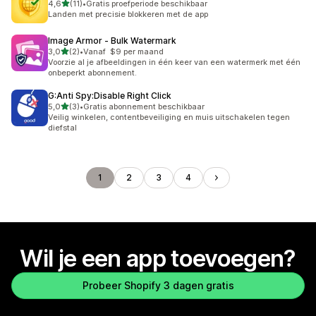
van 5 sterren
4,6
(11)
•
Gratis proefperiode beschikbaar
11 recensies in totaal
Landen met precisie blokkeren met de app
Image Armor ‑ Bulk Watermark
van 5 sterren
3,0
(2)
•
Vanaf $9 per maand
2 recensies in totaal
Voorzie al je afbeeldingen in één keer van een watermerk met één
onbeperkt abonnement.
G:Anti Spy:Disable Right Click
van 5 sterren
5,0
(3)
•
Gratis abonnement beschikbaar
3 recensies in totaal
Veilig winkelen, contentbeveiliging en muis uitschakelen tegen
diefstal
1
2
3
4
Wil je een app toevoegen?
Probeer Shopify 3 dagen gratis