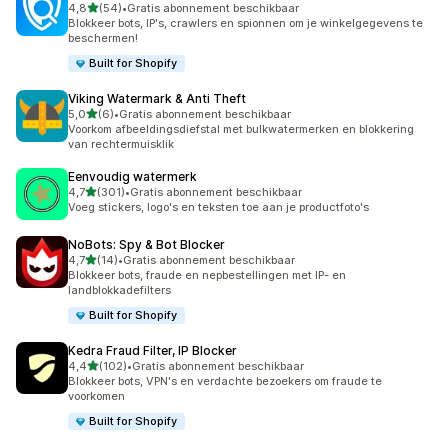
van 5 sterren
4,8
(54)
•
Gratis abonnement beschikbaar
54 recensies in totaal
Blokkeer bots, IP's, crawlers en spionnen om je winkelgegevens te
beschermen!
Built for Shopify
Viking Watermark & Anti Theft
van 5 sterren
5,0
(6)
•
Gratis abonnement beschikbaar
6 recensies in totaal
Voorkom afbeeldingsdiefstal met bulkwatermerken en blokkering
van rechtermuisklik
Eenvoudig watermerk
van 5 sterren
4,7
(301)
•
Gratis abonnement beschikbaar
301 recensies in totaal
Voeg stickers, logo's en teksten toe aan je productfoto's
NoBots: Spy & Bot Blocker
van 5 sterren
4,7
(14)
•
Gratis abonnement beschikbaar
14 recensies in totaal
Blokkeer bots, fraude en nepbestellingen met IP- en
landblokkadefilters
Built for Shopify
Kedra Fraud Filter, IP Blocker
van 5 sterren
4,4
(102)
•
Gratis abonnement beschikbaar
102 recensies in totaal
Blokkeer bots, VPN's en verdachte bezoekers om fraude te
voorkomen
Built for Shopify