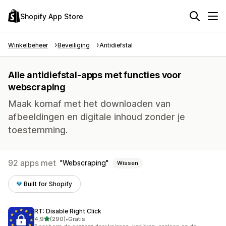
Shopify App Store
Winkelbeheer
Beveiliging
Antidiefstal
Alle antidiefstal-apps met functies voor
webscraping
Maak komaf met het downloaden van
afbeeldingen en digitale inhoud zonder je
toestemming.
92 apps met
Webscraping
Wissen
Built for Shopify
RT: Disable Right Click
van 5 sterren
4,9
(290)
•
Gratis
290 recensies in totaal