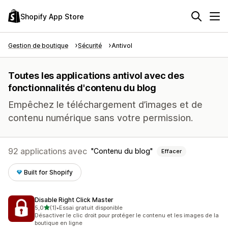
Shopify App Store
Gestion de boutique
Sécurité
Antivol
Toutes les applications antivol avec des
fonctionnalités d'contenu du blog
Empêchez le téléchargement d’images et de
contenu numérique sans votre permission.
92 applications avec
Contenu du blog
Effacer
Built for Shopify
Disable Right Click Master
étoile(s) sur 5
5,0
(1)
•
Essai gratuit disponible
1 avis au total
Désactiver le clic droit pour protéger le contenu et les images de la
boutique en ligne