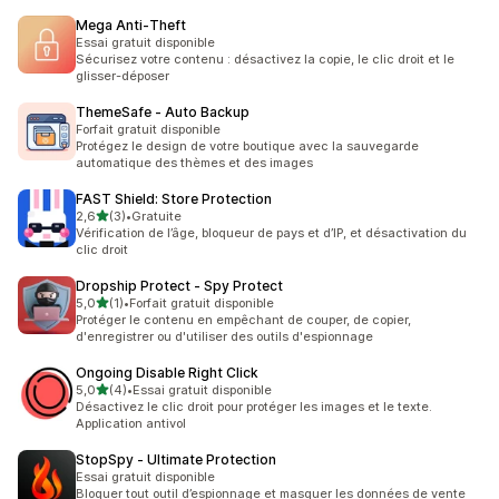
Mega Anti‑Theft
Essai gratuit disponible
Sécurisez votre contenu : désactivez la copie, le clic droit et le
glisser-déposer
ThemeSafe ‑ Auto Backup
Forfait gratuit disponible
Protégez le design de votre boutique avec la sauvegarde
automatique des thèmes et des images
FAST Shield: Store Protection
étoile(s) sur 5
2,6
(3)
•
Gratuite
3 avis au total
Vérification de l’âge, bloqueur de pays et d’IP, et désactivation du
clic droit
Dropship Protect ‑ Spy Protect
étoile(s) sur 5
5,0
(1)
•
Forfait gratuit disponible
1 avis au total
Protéger le contenu en empêchant de couper, de copier,
d'enregistrer ou d'utiliser des outils d'espionnage
Ongoing Disable Right Click
étoile(s) sur 5
5,0
(4)
•
Essai gratuit disponible
4 avis au total
Désactivez le clic droit pour protéger les images et le texte.
Application antivol
StopSpy ‑ Ultimate Protection
Essai gratuit disponible
Bloquer tout outil d’espionnage et masquer les données de vente