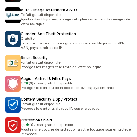
Auto ‑ Image Watermark & SEO
Forfait gratuit disponible
Ajoutez des filigranes, protégez et optimisez en bloc les images de
votre boutique
Guarder: Anti Theft Protection
Gratuite
Empêchez la copie et protégez-vous grâce au bloqueur de VPN,
ASN, pays et adresses IP
Smart Security
Forfait gratuit disponible
Protégez les images et le texte de votre boutique
Aegis ‑ Antivol & Filtre Pays
étoile(s) sur 5
1,7
(3)
•
Essai gratuit disponible
3 avis au total
Protégez le contenu de la copie. Filtrez les pays entrants.
Content Security & Spy Protect
Forfait gratuit disponible
Protégez le contenu, bloquez IP, espions et pays.
Protection Shield
étoile(s) sur 5
1,0
(1)
•
Essai gratuit disponible
1 avis au total
Ajoutez une couche de protection à votre boutique pour en protéger
le contenu.