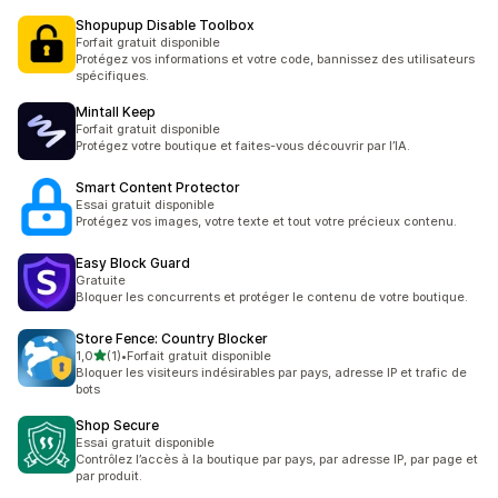
Shopupup Disable Toolbox
Forfait gratuit disponible
Protégez vos informations et votre code, bannissez des utilisateurs
spécifiques.
Mintall Keep
Forfait gratuit disponible
Protégez votre boutique et faites-vous découvrir par l’IA.
Smart Content Protector
Essai gratuit disponible
Protégez vos images, votre texte et tout votre précieux contenu.
Easy Block Guard
Gratuite
Bloquer les concurrents et protéger le contenu de votre boutique.
Store Fence: Country Blocker
étoile(s) sur 5
1,0
(1)
•
Forfait gratuit disponible
1 avis au total
Bloquer les visiteurs indésirables par pays, adresse IP et trafic de
bots
Shop Secure
Essai gratuit disponible
Contrôlez l’accès à la boutique par pays, par adresse IP, par page et
par produit.