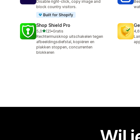
Disable right-click, copy image and
Bes
block country visitors.
wat
Built for Shopify
Shop Shield Pro
Ge
van 5 sterren
5,0
(2)
•
Gratis
4,6
2 recensies in totaal
11 
Rechtermuisknop uitschakelen tegen
Lan
afbeeldingsdiefstal, kopiëren en
ap
plakken stoppen, concurrenten
blokkeren
Wil 