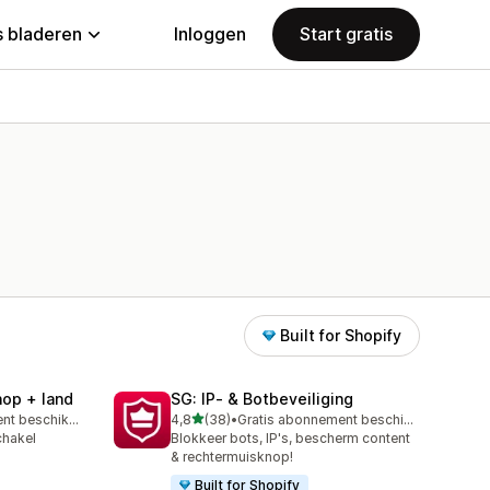
 bladeren
Inloggen
Start gratis
Built for Shopify
nop + land
SG: IP‑ & Botbeveiliging
van 5 sterren
Gratis abonnement beschikbaar
4,8
(38)
•
Gratis abonnement beschikbaar
38 recensies in totaal
chakel
Blokkeer bots, IP's, bescherm content
& rechtermuisknop!
Built for Shopify