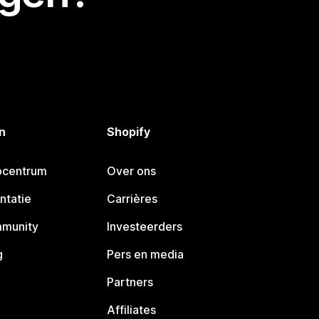
n
Shopify
pcentrum
Over ons
ntatie
Carrières
mmunity
Investeerders
g
Pers en media
Partners
Affiliates