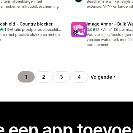
cherm afbeeldingen met
Bescherm je winkel: SpyBl
ermerken en inhoudsbescherming
extensie, VPN- en landenb
oshield ‑ Country blocker
Image Armor ‑ Bulk W
van 5 sterren
van 5 sterren
(11)
•
Gratis proefperiode beschikbaar
3,0
(2)
•
Vanaf $9 per ma
recensies in totaal
2 recensies in totaal
den met precisie blokkeren met de
Voorzie al je afbeeldingen 
p
van een watermerk met éé
abonnement.
Volgende
1
2
3
4
je een app toevo