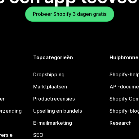
Probeer Shopify 3 dagen gratis
Topcategorieën
Hulpbronne
Dropshipping
Shopify-hel
n
Marktplaatsen
API-docume
pen
Productrecensies
Shopify Co
erzending
Upselling en bundels
Shopify-blo
E-mailmarketing
Research
ersie
SEO