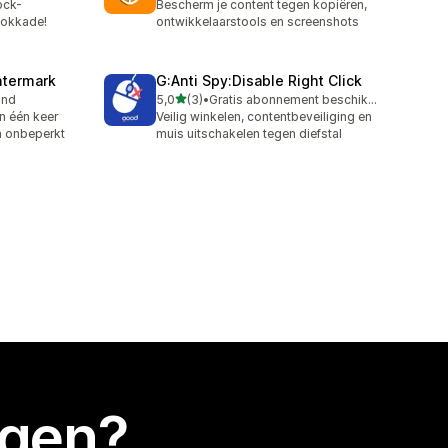
ock-
Bescherm je content tegen kopiëren,
lokkade!
ontwikkelaarstools en screenshots
atermark
G:Anti Spy:Disable Right Click
van 5 sterren
and
5,0
(3)
•
Gratis abonnement beschikbaar
3 recensies in totaal
in één keer
Veilig winkelen, contentbeveiliging en
n onbeperkt
muis uitschakelen tegen diefstal
egen?