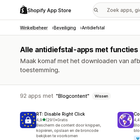
Shopify App Store
Winkelbeheer
Beveiliging
Antidiefstal
Alle antidiefstal-apps met functies
Maak komaf met het downloaden van afbe
toestemming.
92 apps met
Blogcontent
Wissen
RT: Disable Right Click
Co
van 5 sterren
4,9
(291)
•
Gratis
4,4
291 recensies in totaal
63 
Bescherm de content door knippen,
Blo
kopiëren, opslaan en de broncode
blo
bekijken te voorkomen