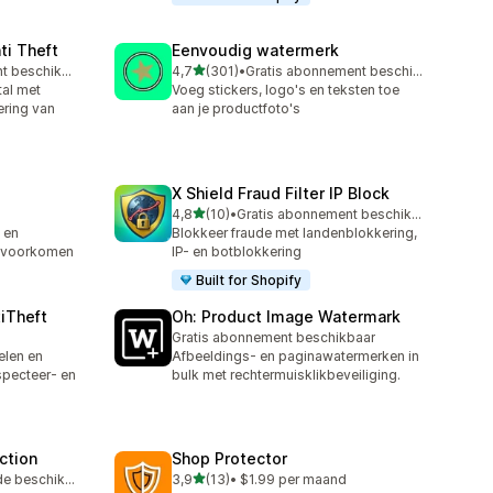
ti Theft
Eenvoudig watermerk
van 5 sterren
Gratis abonnement beschikbaar
4,7
(301)
•
Gratis abonnement beschikbaar
301 recensies in totaal
al met
Voeg stickers, logo's en teksten toe
ering van
aan je productfoto's
X Shield Fraud Filter IP Block
van 5 sterren
4,8
(10)
•
Gratis abonnement beschikbaar
10 recensies in totaal
 en
Blokkeer fraude met landenblokkering,
el voorkomen
IP- en botblokkering
Built for Shopify
tiTheft
Oh: Product Image Watermark
Gratis abonnement beschikbaar
elen en
Afbeeldings- en paginawatermerken in
specteer- en
bulk met rechtermuisklikbeveiliging.
ection
Shop Protector
van 5 sterren
Gratis proefperiode beschikbaar
3,9
(13)
•
$1.99 per maand
13 recensies in totaal