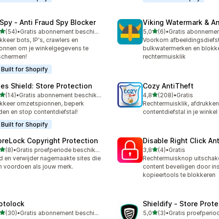
Spy ‑ Anti Fraud Spy Blocker
Viking Watermark & An
van 5 sterren
van 5 sterren
(54)
•
Gratis abonnement beschikbaar
5,0
(6)
•
recensies in totaal
6 recensies in totaal
kkeer bots, IP's, crawlers en
Voorkom afbeeldingsdiefst
onnen om je winkelgegevens te
bulkwatermerken en blokk
schermen!
rechtermuisklik
Built for Shopify
les Shield: Store Protection
Cozy AntiTheft
van 5 sterren
van 5 sterren
(14)
•
Gratis abonnement beschikbaar
4,8
(208)
•
Gratis
recensies in totaal
208 recensies in totaal
kkeer omzetspionnen, beperk
Rechtermuisklik, afdrukken
den en stop contentdiefstal!
contentdiefstal in je wink
Built for Shopify
oreLock Copyright Protection
Disable Right Click An
van 5 sterren
van 5 sterren
(8)
•
Gratis proefperiode beschikbaar
3,8
(4)
•
Gratis
ecensies in totaal
4 recensies in totaal
d en verwijder nagemaakte sites die
Rechtermuisknop uitschak
h voordoen als jouw merk.
content beveiligen door in
kopieertools te blokkeren
otolock
Shieldify ‑ Store Prot
van 5 sterren
van 5 sterren
(30)
•
Gratis abonnement beschikbaar
5,0
(3)
•
recensies in totaal
3 recensies in totaal