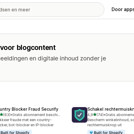
Door apps
 voor blogcontent
eldingen en digitale inhoud zonder je
untry Blocker Fraud Securify
Schakel rechtermuisk
van 5 sterren
van 5 sterren
(63)
•
Gratis abonnement beschikbaar
4,9
(74)
•
recensies in totaal
74 recensies in totaal
kkeer fraude met een country-
Bescherm winkelinhoud, s
cker, bot-blocker en IP-blocker
rechtermuisknop uit
Built for Shopify
Built for Shopify