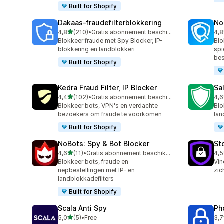
Built for Shopify
Dakaas‑fraudefilterblokkering
No
van 5 sterren
4,8
(210)
•
Gratis abonnement beschikbaar
4,8
210 recensies in totaal
54 
Blokkeer fraude met Spy Blocker, IP-
Blo
blokkering en landblokkeri
spi
be
Built for Shopify
Kedra Fraud Filter, IP Blocker
Sa
van 5 sterren
4,4
(102)
•
Gratis abonnement beschikbaar
4,6
102 recensies in totaal
14 
Blokkeer bots, VPN's en verdachte
Blo
bezoekers om fraude te voorkomen
lan
Built for Shopify
NoBots: Spy & Bot Blocker
St
van 5 sterren
4,6
(11)
•
Gratis abonnement beschikbaar
4,5
11 recensies in totaal
8 r
Blokkeer bots, fraude en
Vin
nepbestellingen met IP- en
zic
landblokkadefilters
Built for Shopify
Scala Anti Spy
Ph
van 5 sterren
5,0
(5)
•
Free
3,7
5 recensies in totaal
30 