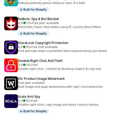
Celkový počet recenzí: 10
Blokujte podvody pomocí blokace zemí, IP a botů
Built for Shopify
NoBots: Spy & Bot Blocker
z 5 hvězd
4,6
(11)
•
Free plan available
Celkový počet recenzí: 11
Block bots, fraud, fake orders using IP, country block filters
Built for Shopify
StoreLock Copyright Protection
z 5 hvězd
4,5
(8)
•
Free trial available
Celkový počet recenzí: 8
Find and take down counterfeit sites impersonating your brand.
Disable Right Click AntiTheft
z 5 hvězd
3,8
(4)
•
Free
Celkový počet recenzí: 4
Disable right click , content by blocking inspect & copy tool
Oh: Product Image Watermark
Free plan available
Bulk image and page watermarks with right-click protection.
Scala Anti Spy
z 5 hvězd
5,0
(5)
•
Free
Celkový počet recenzí: 5
Disable right-click, copy image and block country visitors.
Built for Shopify