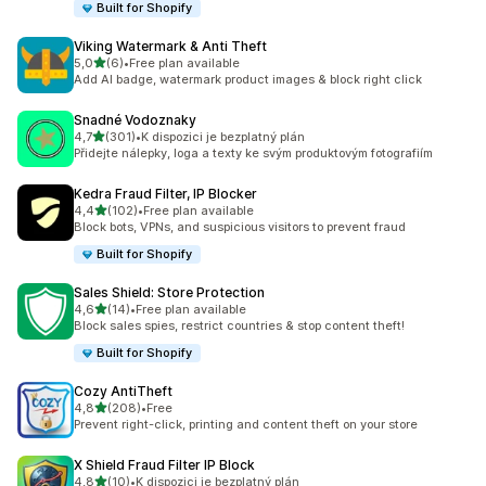
Built for Shopify
Viking Watermark & Anti Theft
z 5 hvězd
5,0
(6)
•
Free plan available
Celkový počet recenzí: 6
Add AI badge, watermark product images & block right click
Snadné Vodoznaky
z 5 hvězd
4,7
(301)
•
K dispozici je bezplatný plán
Celkový počet recenzí: 301
Přidejte nálepky, loga a texty ke svým produktovým fotografiím
Kedra Fraud Filter, IP Blocker
z 5 hvězd
4,4
(102)
•
Free plan available
Celkový počet recenzí: 102
Block bots, VPNs, and suspicious visitors to prevent fraud
Built for Shopify
Sales Shield: Store Protection
z 5 hvězd
4,6
(14)
•
Free plan available
Celkový počet recenzí: 14
Block sales spies, restrict countries & stop content theft!
Built for Shopify
Cozy AntiTheft
z 5 hvězd
4,8
(208)
•
Free
Celkový počet recenzí: 208
Prevent right-click, printing and content theft on your store
X Shield Fraud Filter IP Block
z 5 hvězd
4,8
(10)
•
K dispozici je bezplatný plán