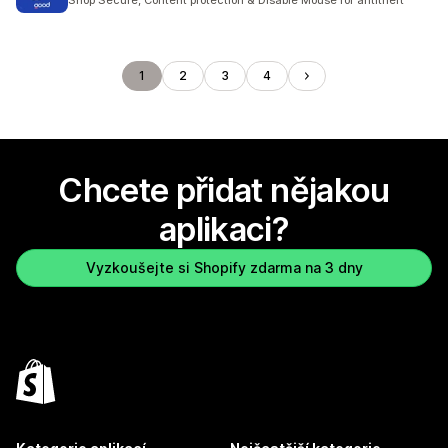
Shop Secure, Content protection & Disable Mouse for antitheft
1
2
3
4
Chcete přidat nějakou
aplikaci?
Vyzkoušejte si Shopify zdarma na 3 dny