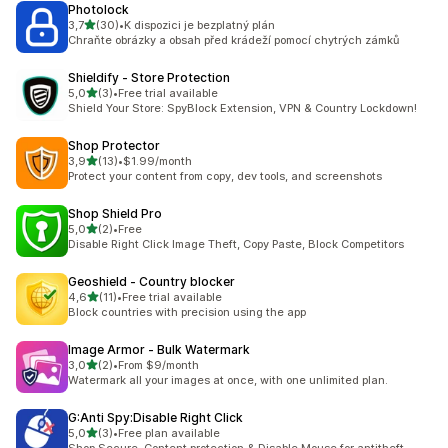
Photolock
z 5 hvězd
3,7
(30)
•
K dispozici je bezplatný plán
Celkový počet recenzí: 30
Chraňte obrázky a obsah před krádeží pomocí chytrých zámků
Shieldify ‑ Store Protection
z 5 hvězd
5,0
(3)
•
Free trial available
Celkový počet recenzí: 3
Shield Your Store: SpyBlock Extension, VPN & Country Lockdown!
Shop Protector
z 5 hvězd
3,9
(13)
•
$1.99/month
Celkový počet recenzí: 13
Protect your content from copy, dev tools, and screenshots
Shop Shield Pro
z 5 hvězd
5,0
(2)
•
Free
Celkový počet recenzí: 2
Disable Right Click Image Theft, Copy Paste, Block Competitors
Geoshield ‑ Country blocker
z 5 hvězd
4,6
(11)
•
Free trial available
Celkový počet recenzí: 11
Block countries with precision using the app
Image Armor ‑ Bulk Watermark
z 5 hvězd
3,0
(2)
•
From $9/month
Celkový počet recenzí: 2
Watermark all your images at once, with one unlimited plan.
G:Anti Spy:Disable Right Click
z 5 hvězd
5,0
(3)
•
Free plan available
Celkový počet recenzí: 3