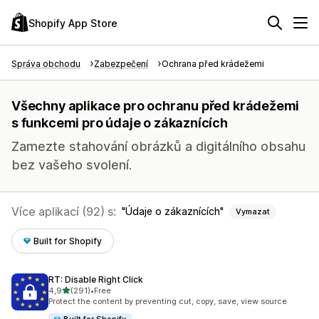
Shopify App Store
Správa obchodu
Zabezpečení
Ochrana před krádežemi
Všechny aplikace pro ochranu před krádežemi
s funkcemi pro údaje o zákaznících
Zamezte stahování obrázků a digitálního obsahu
bez vašeho svolení.
Více aplikací (92) s:
Údaje o zákaznících
Vymazat
Built for Shopify
RT: Disable Right Click
z 5 hvězd
4,9
(291)
•
Free
Celkový počet recenzí: 291
Protect the content by preventing cut, copy, save, view source