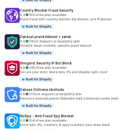
Built for Shopify
Country Blocker Fraud Securify
z 5 hvězd
4,4
(63)
•
Free plan available
Celkový počet recenzí: 63
Block fraud with country blocker, bot blocker, and IP blocker
Built for Shopify
Zakázat pravé kliknutí + země
z 5 hvězd
4,9
(74)
•
K dispozici je bezplatný plán
Celkový počet recenzí: 74
Chraňte obsah úložiště, zakažte pravé kliknutí
Built for Shopify
Shogard: Security IP Bot Block
z 5 hvězd
4,8
(38)
•
Free plan available
Celkový počet recenzí: 38
Secure your store: block bots, IPs and disable right click!
Built for Shopify
Dakaas Ochrana obchodu
z 5 hvězd
4,8
(210)
•
K dispozici je bezplatný plán
Celkový počet recenzí: 210
Prevence podvodů pomocí blokování botů a blokování podle zemí
Built for Shopify
NoSpy ‑ Anti Fraud Spy Blocker
z 5 hvězd
4,8
(54)
•
Free plan available
Celkový počet recenzí: 54
Block bots, IPs, crawlers, & spys to protect your store data!