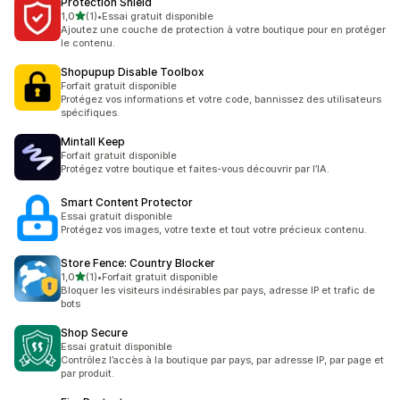
Protection Shield
étoile(s) sur 5
1,0
(1)
•
Essai gratuit disponible
1 avis au total
Ajoutez une couche de protection à votre boutique pour en protéger
le contenu.
Shopupup Disable Toolbox
Forfait gratuit disponible
Protégez vos informations et votre code, bannissez des utilisateurs
spécifiques.
Mintall Keep
Forfait gratuit disponible
Protégez votre boutique et faites-vous découvrir par l’IA.
Smart Content Protector
Essai gratuit disponible
Protégez vos images, votre texte et tout votre précieux contenu.
Store Fence: Country Blocker
étoile(s) sur 5
1,0
(1)
•
Forfait gratuit disponible
1 avis au total
Bloquer les visiteurs indésirables par pays, adresse IP et trafic de
bots
Shop Secure
Essai gratuit disponible
Contrôlez l’accès à la boutique par pays, par adresse IP, par page et
par produit.