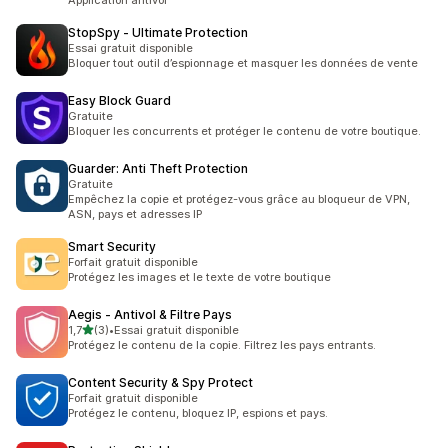
Application antivol
StopSpy ‑ Ultimate Protection
Essai gratuit disponible
Bloquer tout outil d’espionnage et masquer les données de vente
Easy Block Guard
Gratuite
Bloquer les concurrents et protéger le contenu de votre boutique.
Guarder: Anti Theft Protection
Gratuite
Empêchez la copie et protégez-vous grâce au bloqueur de VPN,
ASN, pays et adresses IP
Smart Security
Forfait gratuit disponible
Protégez les images et le texte de votre boutique
Aegis ‑ Antivol & Filtre Pays
étoile(s) sur 5
1,7
(3)
•
Essai gratuit disponible
3 avis au total
Protégez le contenu de la copie. Filtrez les pays entrants.
Content Security & Spy Protect
Forfait gratuit disponible
Protégez le contenu, bloquez IP, espions et pays.