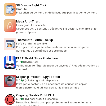
SB Disable Right Click
Gratuite
Protection du contenu et de la boutique pour bloquer le contenu
Mega Anti‑Theft
Essai gratuit disponible
Sécurisez votre contenu : désactivez la copie, le clic droit et le
glisser-déposer
ThemeSafe ‑ Auto Backup
Forfait gratuit disponible
Protégez le design de votre boutique avec la sauvegarde
automatique des thèmes et des images
FAST Shield: Store Protection
étoile(s) sur 5
2,6
(3)
•
Gratuite
3 avis au total
Vérification de l’âge, bloqueur de pays et d’IP, et désactivation du
clic droit
Dropship Protect ‑ Spy Protect
étoile(s) sur 5
5,0
(1)
•
Forfait gratuit disponible
1 avis au total
Protéger le contenu en empêchant de couper, de copier,
d'enregistrer ou d'utiliser des outils d'espionnage
Ongoing Disable Right Click
étoile(s) sur 5
5,0
(4)
•
Essai gratuit disponible
4 avis au total
Désactivez le clic droit pour protéger les images et le texte.