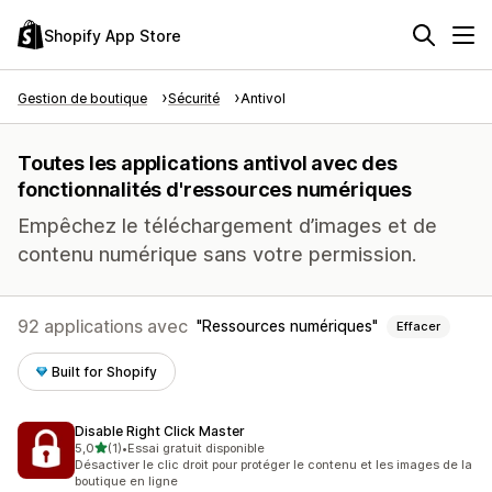
Shopify App Store
Gestion de boutique
Sécurité
Antivol
Toutes les applications antivol avec des
fonctionnalités d'ressources numériques
Empêchez le téléchargement d’images et de
contenu numérique sans votre permission.
92 applications avec
Ressources numériques
Effacer
Built for Shopify
Disable Right Click Master
étoile(s) sur 5
5,0
(1)
•
Essai gratuit disponible
1 avis au total
Désactiver le clic droit pour protéger le contenu et les images de la
boutique en ligne