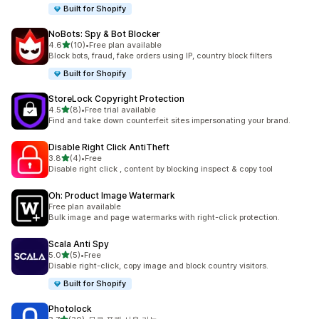
Built for Shopify
NoBots: Spy & Bot Blocker
별 5개 중
4.6
(10)
•
Free plan available
총 리뷰 10개
Block bots, fraud, fake orders using IP, country block filters
Built for Shopify
StoreLock Copyright Protection
별 5개 중
4.5
(8)
•
Free trial available
총 리뷰 8개
Find and take down counterfeit sites impersonating your brand.
Disable Right Click AntiTheft
별 5개 중
3.8
(4)
•
Free
총 리뷰 4개
Disable right click , content by blocking inspect & copy tool
Oh: Product Image Watermark
Free plan available
Bulk image and page watermarks with right-click protection.
Scala Anti Spy
별 5개 중
5.0
(5)
•
Free
총 리뷰 5개
Disable right-click, copy image and block country visitors.
Built for Shopify
Photolock