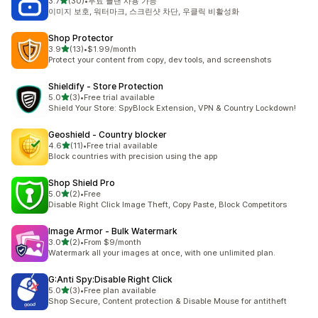
별 5개 중
3.7
(30)
•
무료 플랜 사용 가능
총 리뷰 30개
이미지 보호, 워터마크, 스크린샷 차단, 우클릭 비활성화
Shop Protector
별 5개 중
3.9
(13)
•
$1.99/month
총 리뷰 13개
Protect your content from copy, dev tools, and screenshots
Shieldify ‑ Store Protection
별 5개 중
5.0
(3)
•
Free trial available
총 리뷰 3개
Shield Your Store: SpyBlock Extension, VPN & Country Lockdown!
Geoshield ‑ Country blocker
별 5개 중
4.6
(11)
•
Free trial available
총 리뷰 11개
Block countries with precision using the app
Shop Shield Pro
별 5개 중
5.0
(2)
•
Free
총 리뷰 2개
Disable Right Click Image Theft, Copy Paste, Block Competitors
Image Armor ‑ Bulk Watermark
별 5개 중
3.0
(2)
•
From $9/month
총 리뷰 2개
Watermark all your images at once, with one unlimited plan.
G:Anti Spy:Disable Right Click
별 5개 중
5.0
(3)
•
Free plan available
총 리뷰 3개
Shop Secure, Content protection & Disable Mouse for antitheft