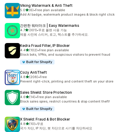
Viking Watermark & Anti Theft
별 5개 중
5.0
(6)
•
Free plan available
총 리뷰 6개
Add AI badge, watermark product images & block right click
간편한 워터마크 | Easy Watermarks
별 5개 중
4.7
(301)
•
무료 플랜 사용 가능
총 리뷰 301개
제품 사진에 스티커, 로고, 텍스트를 추가하세요.
Kedra Fraud Filter, IP Blocker
별 5개 중
4.4
(102)
•
Free plan available
총 리뷰 102개
Block bots, VPNs, and suspicious visitors to prevent fraud
Built for Shopify
Cozy AntiTheft
별 5개 중
4.8
(208)
•
Free
총 리뷰 208개
Prevent right-click, printing and content theft on your store
Sales Shield: Store Protection
별 5개 중
4.6
(14)
•
Free plan available
총 리뷰 14개
Block sales spies, restrict countries & stop content theft!
Built for Shopify
X Shield: Fraud & Bot Blocker
별 5개 중
4.8
(10)
•
무료
총 리뷰 10개
국가 차단, IP 차단, 봇 차단으로 사기를 차단하세요