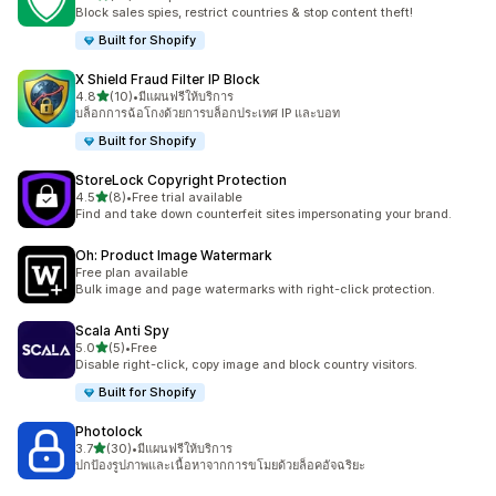
ทั้งหมด 14 รีวิว
Block sales spies, restrict countries & stop content theft!
Built for Shopify
X Shield Fraud Filter IP Block
เต็ม 5 ดาว
4.8
(10)
•
มีแผนฟรีให้บริการ
ทั้งหมด 10 รีวิว
บล็อกการฉ้อโกงด้วยการบล็อกประเทศ IP และบอท
Built for Shopify
StoreLock Copyright Protection
เต็ม 5 ดาว
4.5
(8)
•
Free trial available
ทั้งหมด 8 รีวิว
Find and take down counterfeit sites impersonating your brand.
Oh: Product Image Watermark
Free plan available
Bulk image and page watermarks with right-click protection.
Scala Anti Spy
เต็ม 5 ดาว
5.0
(5)
•
Free
ทั้งหมด 5 รีวิว
Disable right-click, copy image and block country visitors.
Built for Shopify
Photolock
เต็ม 5 ดาว
3.7
(30)
•
มีแผนฟรีให้บริการ
ทั้งหมด 30 รีวิว
ปกป้องรูปภาพและเนื้อหาจากการขโมยด้วยล็อคอัจฉริยะ