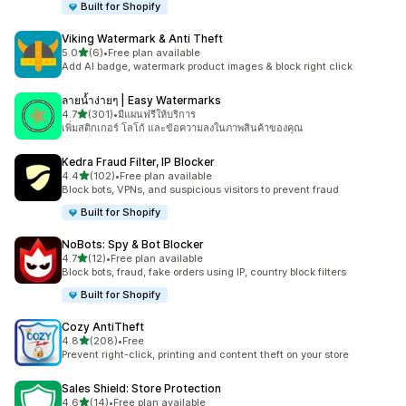
Built for Shopify
Viking Watermark & Anti Theft
เต็ม 5 ดาว
5.0
(6)
•
Free plan available
ทั้งหมด 6 รีวิว
Add AI badge, watermark product images & block right click
ลายน้ำง่ายๆ | Easy Watermarks
เต็ม 5 ดาว
4.7
(301)
•
มีแผนฟรีให้บริการ
ทั้งหมด 301 รีวิว
เพิ่มสติกเกอร์ โลโก้ และข้อความลงในภาพสินค้าของคุณ
Kedra Fraud Filter, IP Blocker
เต็ม 5 ดาว
4.4
(102)
•
Free plan available
ทั้งหมด 102 รีวิว
Block bots, VPNs, and suspicious visitors to prevent fraud
Built for Shopify
NoBots: Spy & Bot Blocker
เต็ม 5 ดาว
4.7
(12)
•
Free plan available
ทั้งหมด 12 รีวิว
Block bots, fraud, fake orders using IP, country block filters
Built for Shopify
Cozy AntiTheft
เต็ม 5 ดาว
4.8
(208)
•
Free
ทั้งหมด 208 รีวิว
Prevent right-click, printing and content theft on your store
Sales Shield: Store Protection
เต็ม 5 ดาว
4.6
(14)
•
Free plan available