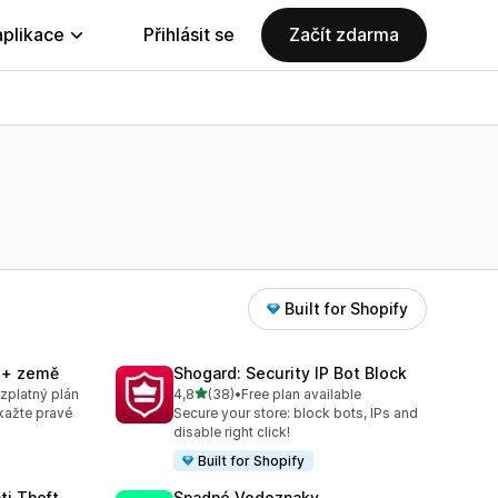
aplikace
Přihlásit se
Začít zdarma
Built for Shopify
í + země
Shogard: Security IP Bot Block
z 5 hvězd
ezplatný plán
4,8
(38)
•
Free plan available
Celkový počet recenzí: 38
kažte pravé
Secure your store: block bots, IPs and
disable right click!
Built for Shopify
ti Theft
Snadné Vodoznaky