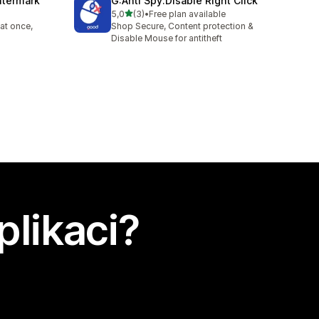
atermark
G:Anti Spy:Disable Right Click
z 5 hvězd
5,0
(3)
•
Free plan available
Celkový počet recenzí: 3
at once,
Shop Secure, Content protection &
Disable Mouse for antitheft
plikaci?