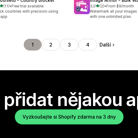
oshield ‑ Country blocker
Image Armor ‑ Bulk W
z 5 hvězd
z 5 hvězd
(11)
•
Free trial available
3,0
(2)
•
From $9/month
kový počet recenzí: 11
Celkový počet recenzí: 2
ck countries with precision using
Watermark all your images 
 app
with one unlimited plan.
Další
1
2
3
4
přidat nějakou a
Vyzkoušejte si Shopify zdarma na 3 dny