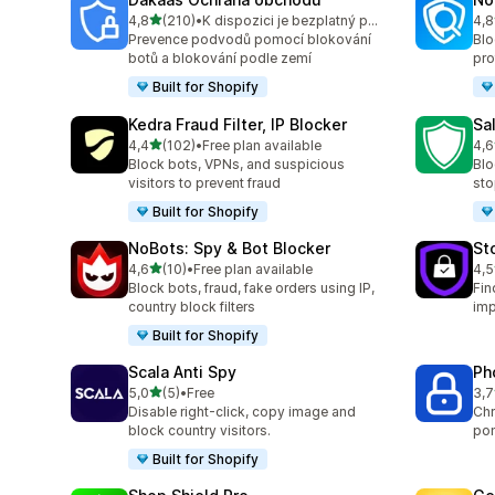
z 5 hvězd
4,8
(210)
•
K dispozici je bezplatný plán
4,8
Celkový počet recenzí: 210
Cel
Prevence podvodů pomocí blokování
Blo
botů a blokování podle zemí
pro
Built for Shopify
Kedra Fraud Filter, IP Blocker
Sa
z 5 hvězd
4,4
(102)
•
Free plan available
4,6
Celkový počet recenzí: 102
Cel
Block bots, VPNs, and suspicious
Blo
visitors to prevent fraud
sto
Built for Shopify
NoBots: Spy & Bot Blocker
St
z 5 hvězd
4,6
(10)
•
Free plan available
4,5
Celkový počet recenzí: 10
Cel
Block bots, fraud, fake orders using IP,
Fin
country block filters
imp
Built for Shopify
Scala Anti Spy
Ph
z 5 hvězd
5,0
(5)
•
Free
3,7
Celkový počet recenzí: 5
Cel
Disable right-click, copy image and
Chr
block country visitors.
pom
Built for Shopify