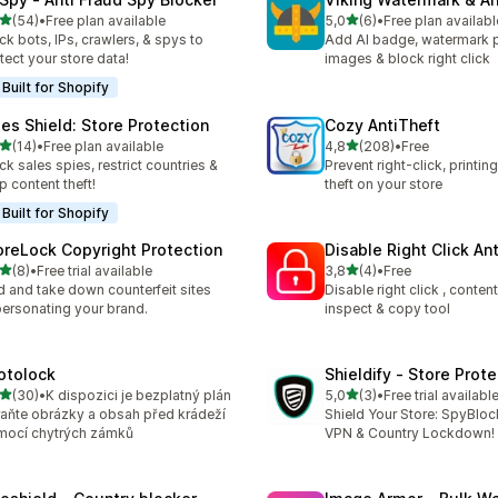
z 5 hvězd
z 5 hvězd
(54)
•
Free plan available
5,0
(6)
•
Free plan availabl
kový počet recenzí: 54
Celkový počet recenzí: 6
ck bots, IPs, crawlers, & spys to
Add AI badge, watermark 
tect your store data!
images & block right click
Built for Shopify
les Shield: Store Protection
Cozy AntiTheft
z 5 hvězd
z 5 hvězd
(14)
•
Free plan available
4,8
(208)
•
Free
kový počet recenzí: 14
Celkový počet recenzí: 20
ck sales spies, restrict countries &
Prevent right-click, printin
p content theft!
theft on your store
Built for Shopify
oreLock Copyright Protection
Disable Right Click An
z 5 hvězd
z 5 hvězd
(8)
•
Free trial available
3,8
(4)
•
Free
kový počet recenzí: 8
Celkový počet recenzí: 4
d and take down counterfeit sites
Disable right click , conten
ersonating your brand.
inspect & copy tool
otolock
Shieldify ‑ Store Prot
z 5 hvězd
z 5 hvězd
(30)
•
K dispozici je bezplatný plán
5,0
(3)
•
Free trial availabl
kový počet recenzí: 30
Celkový počet recenzí: 3
aňte obrázky a obsah před krádeží
Shield Your Store: SpyBloc
ocí chytrých zámků
VPN & Country Lockdown!