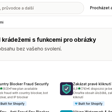
Procházet 
mi
 krádežemi s funkcemi pro obrázky
obsahu bez vašeho svolení.
untry Blocker Fraud Securify
Zakázat pravé kliknut
z 5 hvězd
z 5 hvězd
(63)
•
Free plan available
4,9
(74)
•
K dispozici je b
kový počet recenzí: 63
Celkový počet recenzí: 74
ck fraud with country blocker, bot
Chraňte obsah úložiště, za
cker, and IP blocker
kliknutí
Built for Shopify
Built for Shopify
Spy ‑ Anti Fraud Spy Blocker
Viking Watermark & An