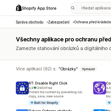
Shopify App Store
Správa obchodu
Zabezpečení
Ochrana před krádeže
Všechny aplikace pro ochranu před
Zamezte stahování obrázků a digitálního 
Více aplikací (92) s:
Obrázky
Vymazat
RT: Disable Right Click
Co
z 5 hvězd
4,9
(290)
•
Free
4,4
Celkový počet recenzí: 290
Cel
Protect the content by preventing cut,
Blo
copy, save, view source
blo
Built for Shopify
Dakaas Ochrana obchodu
No