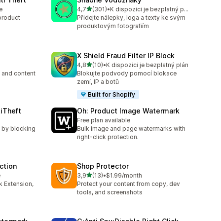
z 5 hvězd
e
4,7
(301)
•
K dispozici je bezplatný plán
Celkový počet recenzí: 301
product
Přidejte nálepky, loga a texty ke svým
produktovým fotografiím
X Shield Fraud Filter IP Block
z 5 hvězd
4,8
(10)
•
K dispozici je bezplatný plán
8
Celkový počet recenzí: 10
g and content
Blokujte podvody pomocí blokace
zemí, IP a botů
Built for Shopify
tiTheft
Oh: Product Image Watermark
Free plan available
t by blocking
Bulk image and page watermarks with
right-click protection.
ection
Shop Protector
z 5 hvězd
e
3,9
(13)
•
$1.99/month
Celkový počet recenzí: 13
k Extension,
Protect your content from copy, dev
tools, and screenshots