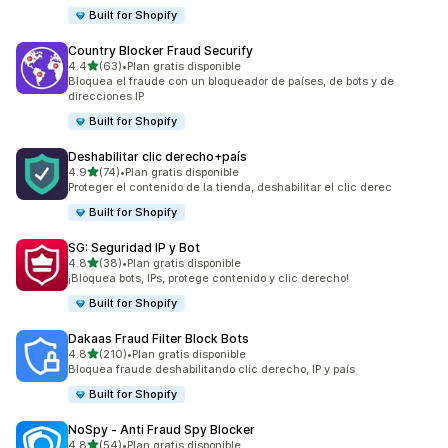
Built for Shopify
Country Blocker Fraud Securify
de 5 estrellas
4.4
(63)
•
Plan gratis disponible
63 reseñas en total
Bloquea el fraude con un bloqueador de países, de bots y de
direcciones IP
Built for Shopify
Deshabilitar clic derecho+país
de 5 estrellas
4.9
(74)
•
Plan gratis disponible
74 reseñas en total
Proteger el contenido de la tienda, deshabilitar el clic derec
Built for Shopify
SG: Seguridad IP y Bot
de 5 estrellas
4.8
(38)
•
Plan gratis disponible
38 reseñas en total
¡Bloquea bots, IPs, protege contenido y clic derecho!
Built for Shopify
Dakaas Fraud Filter Block Bots
de 5 estrellas
4.8
(210)
•
Plan gratis disponible
210 reseñas en total
Bloquea fraude deshabilitando clic derecho, IP y país
Built for Shopify
NoSpy ‑ Anti Fraud Spy Blocker
de 5 estrellas
4.8
(54)
•
Plan gratis disponible