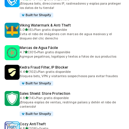
54 reseñas en total
¡Bloquea bots, direcciones IP, rastreadores y espías para proteger
los datos de tu tienda!
Built for Shopify
Viking Watermark & Anti Theft
de 5 estrellas
5.0
(6)
•
Plan gratis disponible
6 reseñas en total
Evita el robo de imágenes con marcas de agua masivas y el
bloqueo del clic derecho
Marcas de Agua Fácile
de 5 estrellas
4.7
(301)
•
Plan gratis disponible
301 reseñas en total
Agregue pegatinas, logotipos y textos a fotos de sus productos
Kedra Fraud Filter, IP Blocker
de 5 estrellas
4.4
(102)
•
Plan gratis disponible
102 reseñas en total
Bloquea bots, VPN y visitantes sospechosos para evitar fraudes
Built for Shopify
Sales Shield: Store Protection
de 5 estrellas
4.6
(14)
•
Plan gratis disponible
14 reseñas en total
¡Bloquea espías de ventas, restringe países y detén el robo de
contenido!
Built for Shopify
Cozy AntiTheft
de 5 estrellas
4.8
(208)
•
Gratis