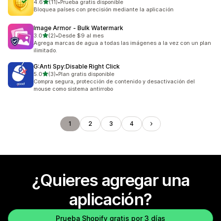
de 5 estrellas
4.6
(11)
•
Prueba gratis disponible
11 reseñas en total
Bloquea países con precisión mediante la aplicación
Image Armor ‑ Bulk Watermark
de 5 estrellas
3.0
(2)
•
Desde $9 al mes
2 reseñas en total
Agrega marcas de agua a todas las imágenes a la vez con un plan
ilimitado.
G:Anti Spy:Disable Right Click
de 5 estrellas
5.0
(3)
•
Plan gratis disponible
3 reseñas en total
Compra segura, protección de contenido y desactivación del
mouse como sistema antirrobo
1
2
3
4
¿Quieres agregar una
aplicación?
Prueba Shopify gratis por 3 días