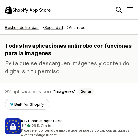
Shopify App Store
Gestión de tiendas
Seguridad
Antirrobo
Todas las aplicaciones antirrobo con funciones
para la imágenes
Evita que se descarguen imágenes y contenido
digital sin tu permiso.
92 aplicaciones con
Imágenes
Borrar
Built for Shopify
RT: Disable Right Click
de 5 estrellas
4.9
(291)
•
Gratis
291 reseñas en total
Protege el contenido e impide que se pueda cortar, copiar, guardar
o ver el código fuente