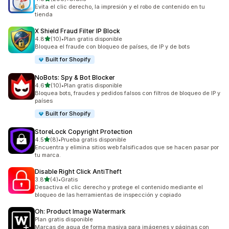
208 reseñas en total
Evita el clic derecho, la impresión y el robo de contenido en tu
tienda
X Shield Fraud Filter IP Block
de 5 estrellas
4.8
(10)
•
Plan gratis disponible
10 reseñas en total
Bloquea el fraude con bloqueo de países, de IP y de bots
Built for Shopify
NoBots: Spy & Bot Blocker
de 5 estrellas
4.6
(10)
•
Plan gratis disponible
10 reseñas en total
Bloquea bots, fraudes y pedidos falsos con filtros de bloqueo de IP y
países
Built for Shopify
StoreLock Copyright Protection
de 5 estrellas
4.5
(8)
•
Prueba gratis disponible
8 reseñas en total
Encuentra y elimina sitios web falsificados que se hacen pasar por
tu marca.
Disable Right Click AntiTheft
de 5 estrellas
3.8
(4)
•
Gratis
4 reseñas en total
Desactiva el clic derecho y protege el contenido mediante el
bloqueo de las herramientas de inspección y copiado
Oh: Product Image Watermark
Plan gratis disponible
Marcas de agua de forma masiva para imágenes y páginas con