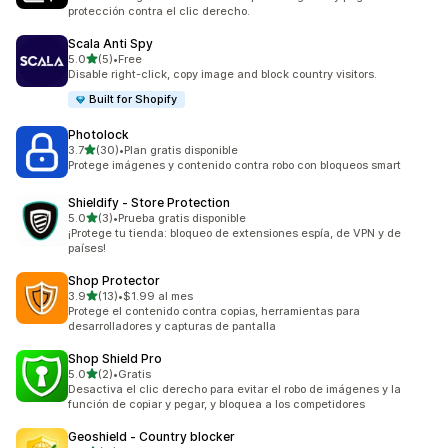
protección contra el clic derecho.
Scala Anti Spy
de 5 estrellas
5.0
(5)
•
Free
5 reseñas en total
Disable right-click, copy image and block country visitors.
Built for Shopify
Photolock
de 5 estrellas
3.7
(30)
•
Plan gratis disponible
30 reseñas en total
Protege imágenes y contenido contra robo con bloqueos smart
Shieldify ‑ Store Protection
de 5 estrellas
5.0
(3)
•
Prueba gratis disponible
3 reseñas en total
¡Protege tu tienda: bloqueo de extensiones espía, de VPN y de
países!
Shop Protector
de 5 estrellas
3.9
(13)
•
$1.99 al mes
13 reseñas en total
Protege el contenido contra copias, herramientas para
desarrolladores y capturas de pantalla
Shop Shield Pro
de 5 estrellas
5.0
(2)
•
Gratis
2 reseñas en total
Desactiva el clic derecho para evitar el robo de imágenes y la
función de copiar y pegar, y bloquea a los competidores
Geoshield ‑ Country blocker