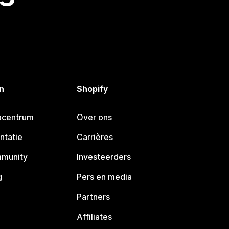
n
Shopify
pcentrum
Over ons
ntatie
Carrières
mmunity
Investeerders
g
Pers en media
Partners
Affiliates