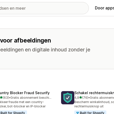
Door apps
s voor afbeeldingen
eldingen en digitale inhoud zonder je
untry Blocker Fraud Securify
Schakel rechtermuisk
van 5 sterren
van 5 sterren
(63)
•
Gratis abonnement beschikbaar
4,9
(76)
•
recensies in totaal
76 recensies in totaal
kkeer fraude met een country-
Bescherm winkelinhoud, s
cker, bot-blocker en IP-blocker
rechtermuisknop uit
Built for Shopify
Built for Shopify