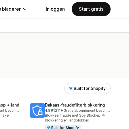
 bladeren
Inloggen
Start gratis
Built for Shopify
nop + land
Dakaas‑fraudefilterblokkering
van 5 sterren
Gratis abonnement beschikbaar
4,8
(211)
•
Gratis abonnement beschikbaar
211 recensies in totaal
chakel
Blokkeer fraude met Spy Blocker, IP-
blokkering en landblokkeri
Built for Shopify