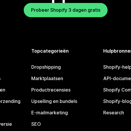
Probeer Shopify 3 dagen gratis
Topcategorieën
Hulpbronne
Dropshipping
Shopify-hel
n
Marktplaatsen
API-docume
pen
Productrecensies
Shopify Co
erzending
Upselling en bundels
Shopify-blo
E-mailmarketing
Research
ersie
SEO