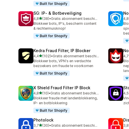
Built for Shopify
SG: IP‑ & Botbeveiliging
No
van 5 sterren
4,8
(38)
•
Gratis abonnement beschikbaar
4,8
38 recensies in totaal
54 
Blokkeer bots, IP's, bescherm content
Blo
& rechtermuisknop!
spi
be
Built for Shopify
Kedra Fraud Filter, IP Blocker
No
van 5 sterren
4,4
(102)
•
Gratis abonnement beschikbaar
4,7
102 recensies in totaal
12 
Blokkeer bots, VPN's en verdachte
Blo
bezoekers om fraude te voorkomen
nep
lan
Built for Shopify
X Shield Fraud Filter IP Block
St
van 5 sterren
4,8
(10)
•
Gratis abonnement beschikbaar
4,5
10 recensies in totaal
8 r
Blokkeer fraude met landenblokkering,
Vin
IP- en botblokkering
zic
Built for Shopify
Photolock
Di
van 5 sterren
3,7
(30)
•
Gratis abonnement beschikbaar
3,8
30 recensies in totaal
4 r