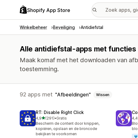
Shopify App Store
Winkelbeheer
Beveiliging
Antidiefstal
Alle antidiefstal-apps met functie
Maak komaf met het downloaden van afbe
toestemming.
92 apps met
Afbeeldingen
Wissen
RT: Disable Right Click
Co
van 5 sterren
4,9
(291)
•
Gratis
4,4
291 recensies in totaal
63 
Bescherm de content door knippen,
Blo
kopiëren, opslaan en de broncode
blo
bekijken te voorkomen