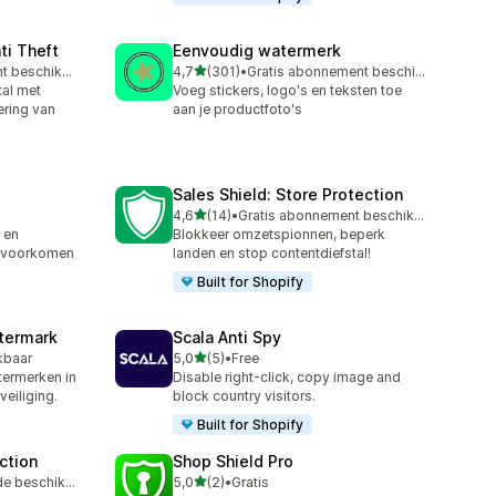
ti Theft
Eenvoudig watermerk
van 5 sterren
Gratis abonnement beschikbaar
4,7
(301)
•
Gratis abonnement beschikbaar
301 recensies in totaal
al met
Voeg stickers, logo's en teksten toe
ering van
aan je productfoto's
Sales Shield: Store Protection
van 5 sterren
4,6
(14)
•
Gratis abonnement beschikbaar
14 recensies in totaal
 en
Blokkeer omzetspionnen, beperk
el voorkomen
landen en stop contentdiefstal!
Built for Shopify
termark
Scala Anti Spy
van 5 sterren
kbaar
5,0
(5)
•
Free
5 recensies in totaal
termerken in
Disable right-click, copy image and
eiliging.
block country visitors.
Built for Shopify
ection
Shop Shield Pro
van 5 sterren
Gratis proefperiode beschikbaar
5,0
(2)
•
Gratis
2 recensies in totaal