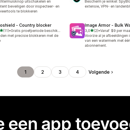
htermuisknop uitschakelen en
Bescherm je winkel: SpyBl
tent beveiligen door inspecteer- en
extensie, VPN- en landenb
ieertools te blokkeren
oshield ‑ Country blocker
Image Armor ‑ Bulk W
van 5 sterren
van 5 sterren
(11)
•
Gratis proefperiode beschikbaar
3,0
(2)
•
Vanaf $9 per ma
recensies in totaal
2 recensies in totaal
den met precisie blokkeren met de
Voorzie al je afbeeldingen 
p
van een watermerk met éé
abonnement.
Volgende
1
2
3
4
je een app toevo