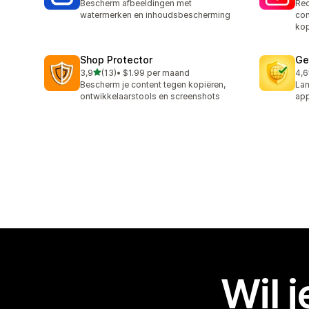
Bescherm afbeeldingen met
Rec
watermerken en inhoudsbescherming
con
kop
Shop Protector
Ge
van 5 sterren
3,9
(13)
•
$1.99 per maand
4,6
13 recensies in totaal
11 
Bescherm je content tegen kopiëren,
Lan
ontwikkelaarstools en screenshots
ap
Wil 