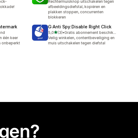
ock-
Rechtermuisknop uitschakelen tegen
lokkade!
afbeeldingsdiefstal, kopiëren en
plakken stoppen, concurrenten
blokkeren
atermark
G:Anti Spy:Disable Right Click
van 5 sterren
and
5,0
(3)
•
Gratis abonnement beschikbaar
3 recensies in totaal
in één keer
Veilig winkelen, contentbeveiliging en
n onbeperkt
muis uitschakelen tegen diefstal
egen?