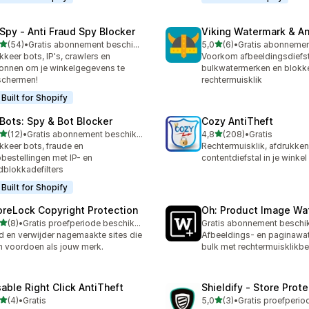
Spy ‑ Anti Fraud Spy Blocker
Viking Watermark & An
van 5 sterren
van 5 sterren
(54)
•
Gratis abonnement beschikbaar
5,0
(6)
•
recensies in totaal
6 recensies in totaal
kkeer bots, IP's, crawlers en
Voorkom afbeeldingsdiefst
onnen om je winkelgegevens te
bulkwatermerken en blokk
schermen!
rechtermuisklik
Built for Shopify
Bots: Spy & Bot Blocker
Cozy AntiTheft
van 5 sterren
van 5 sterren
(12)
•
Gratis abonnement beschikbaar
4,8
(208)
•
Gratis
recensies in totaal
208 recensies in totaal
kkeer bots, fraude en
Rechtermuisklik, afdrukken
bestellingen met IP- en
contentdiefstal in je wink
dblokkadefilters
Built for Shopify
oreLock Copyright Protection
Oh: Product Image Wa
van 5 sterren
(8)
•
Gratis proefperiode beschikbaar
Gratis abonnement beschi
ecensies in totaal
d en verwijder nagemaakte sites die
Afbeeldings- en paginawa
h voordoen als jouw merk.
bulk met rechtermuisklikbev
sable Right Click AntiTheft
Shieldify ‑ Store Prot
van 5 sterren
van 5 sterren
(4)
•
Gratis
5,0
(3)
•
ecensies in totaal
3 recensies in totaal