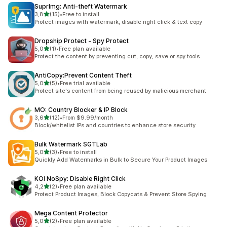
SuprImg: Anti‑theft Watermark
na 5 gwiazdek
3,8
(15)
•
Free to install
Łączna liczba recenzji: 15
Protect images with watermark, disable right click & text copy
Dropship Protect ‑ Spy Protect
na 5 gwiazdek
5,0
(1)
•
Free plan available
Łączna liczba recenzji: 1
Protect the content by preventing cut, copy, save or spy tools
AntiCopy:Prevent Content Theft
na 5 gwiazdek
5,0
(5)
•
Free trial available
Łączna liczba recenzji: 5
Protect site's content from being reused by malicious merchant
MO: Country Blocker & IP Block
na 5 gwiazdek
3,6
(12)
•
From $9.99/month
Łączna liczba recenzji: 12
Block/whitelist IPs and countries to enhance store security
Bulk Watermark SGTLab
na 5 gwiazdek
5,0
(3)
•
Free to install
Łączna liczba recenzji: 3
Quickly Add Watermarks in Bulk to Secure Your Product Images
KOI NoSpy: Disable Right Click
na 5 gwiazdek
4,2
(2)
•
Free plan available
Łączna liczba recenzji: 2
Protect Product Images, Block Copycats & Prevent Store Spying
Mega Content Protector
na 5 gwiazdek
5,0
(2)
•
Free plan available
Łączna liczba recenzji: 2