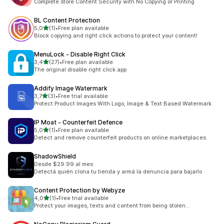
Complete store Content Security with No Copying or Printing
BL Content Protection
na 5 gwiazdek
5,0
(1)
•
Free plan available
Łączna liczba recenzji: 1
Block copying and right click actions to protect your content!
MenuLock ‑ Disable Right Click
na 5 gwiazdek
3,4
(27)
•
Free plan available
Łączna liczba recenzji: 27
The original disable right click app
Addify Image Watermark
na 5 gwiazdek
3,7
(3)
•
Free trial available
Łączna liczba recenzji: 3
Protect Product Images With Logo, Image & Text Based Watermark
IP Moat ‑ Counterfeit Defence
na 5 gwiazdek
5,0
(1)
•
Free plan available
Łączna liczba recenzji: 1
Detect and remove counterfeit products on online marketplaces
ShadowShield
Desde $29.99 al mes
Detectá quién clona tu tienda y armá la denuncia para bajarlo
Content Protection by Webyze
na 5 gwiazdek
4,0
(1)
•
Free trial available
Łączna liczba recenzji: 1
Protect your images, texts and content from being stolen...