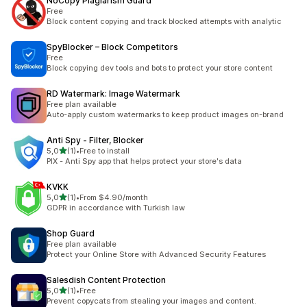
NoCopy Plagiarism Guard
Free
Block content copying and track blocked attempts with analytic
SpyBlocker – Block Competitors
Free
Block copying dev tools and bots to protect your store content
RD Watermark: Image Watermark
Free plan available
Auto-apply custom watermarks to keep product images on-brand
Anti Spy ‑ Filter, Blocker
na 5 gwiazdek
5,0
(1)
•
Free to install
Łączna liczba recenzji: 1
PIX - Anti Spy app that helps protect your store's data
KVKK
na 5 gwiazdek
5,0
(1)
•
From $4.90/month
Łączna liczba recenzji: 1
GDPR in accordance with Turkish law
Shop Guard
Free plan available
Protect your Online Store with Advanced Security Features
Salesdish Content Protection
na 5 gwiazdek
5,0
(1)
•
Free
Łączna liczba recenzji: 1
Prevent copycats from stealing your images and content.