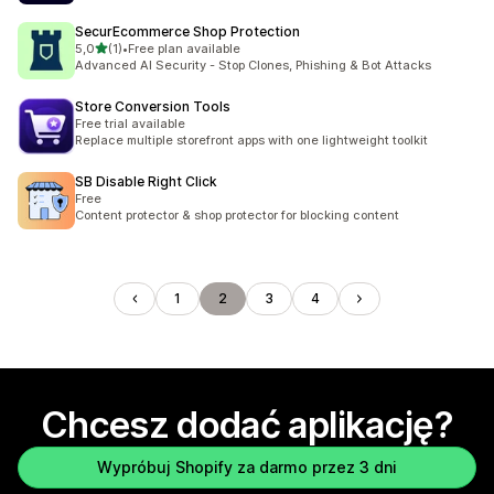
SecurEcommerce Shop Protection
na 5 gwiazdek
5,0
(1)
•
Free plan available
Łączna liczba recenzji: 1
Advanced AI Security - Stop Clones, Phishing & Bot Attacks
Store Conversion Tools
Free trial available
Replace multiple storefront apps with one lightweight toolkit
SB Disable Right Click
Free
Content protector & shop protector for blocking content
1
2
3
4
Chcesz dodać aplikację?
Wypróbuj Shopify za darmo przez 3 dni