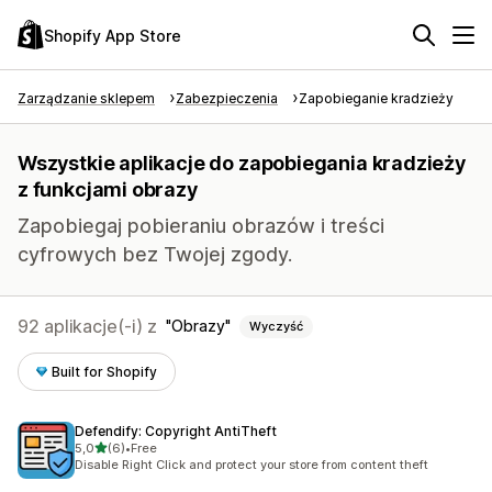
Shopify App Store
Zarządzanie sklepem
Zabezpieczenia
Zapobieganie kradzieży
Wszystkie aplikacje do zapobiegania kradzieży
z funkcjami obrazy
Zapobiegaj pobieraniu obrazów i treści
cyfrowych bez Twojej zgody.
92 aplikacje(-i) z
Obrazy
Wyczyść
Built for Shopify
Defendify: Copyright AntiTheft
na 5 gwiazdek
5,0
(6)
•
Free
Łączna liczba recenzji: 6
Disable Right Click and protect your store from content theft