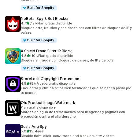
contenido!
Built for Shopify
NoBots: Spy & Bot Blocker
de 5 estrellas
4.7
(12)
•
Plan gratis disponible
12 reseñas en total
Bloquea bots, fraudes y pedidos falsos con filtros de bloqueo de IP y
países
Built for Shopify
X Shield Fraud Filter IP Block
de 5 estrellas
4.8
(10)
•
Plan gratis disponible
10 reseñas en total
Bloquea el fraude con bloqueo de países, de IP y de bots
Built for Shopify
StoreLock Copyright Protection
de 5 estrellas
4.5
(8)
•
Prueba gratis disponible
8 reseñas en total
Encuentra y elimina sitios web falsificados que se hacen pasar por
tu marca.
Oh: Product Image Watermark
Plan gratis disponible
Marcas de agua de forma masiva para imágenes y páginas con
protección contra el clic derecho.
Scala Anti Spy
de 5 estrellas
5.0
(5)
•
Free
5 reseñas en total
Disable right-click, copy image and block country visitors.