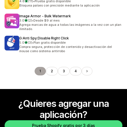
de 5 estrellas
4.6
(11)
•
Prueba gratis disponible
11 reseñas en total
Bloquea países con precisión mediante la aplicación
Image Armor ‑ Bulk Watermark
de 5 estrellas
3.0
(2)
•
Desde $9 al mes
2 reseñas en total
Agrega marcas de agua a todas las imágenes a la vez con un plan
ilimitado.
G:Anti Spy:Disable Right Click
de 5 estrellas
5.0
(3)
•
Plan gratis disponible
3 reseñas en total
Compra segura, protección de contenido y desactivación del
mouse como sistema antirrobo
1
2
3
4
¿Quieres agregar una
aplicación?
Prueba Shopify gratis por 3 días