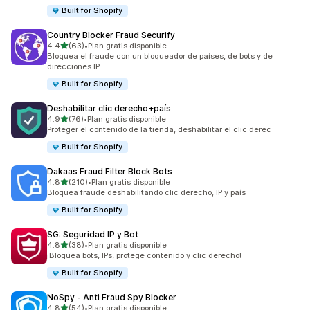
Built for Shopify
Country Blocker Fraud Securify
de 5 estrellas
4.4
(63)
•
Plan gratis disponible
63 reseñas en total
Bloquea el fraude con un bloqueador de países, de bots y de
direcciones IP
Built for Shopify
Deshabilitar clic derecho+país
de 5 estrellas
4.9
(76)
•
Plan gratis disponible
76 reseñas en total
Proteger el contenido de la tienda, deshabilitar el clic derec
Built for Shopify
Dakaas Fraud Filter Block Bots
de 5 estrellas
4.8
(210)
•
Plan gratis disponible
210 reseñas en total
Bloquea fraude deshabilitando clic derecho, IP y país
Built for Shopify
SG: Seguridad IP y Bot
de 5 estrellas
4.8
(38)
•
Plan gratis disponible
38 reseñas en total
¡Bloquea bots, IPs, protege contenido y clic derecho!
Built for Shopify
NoSpy ‑ Anti Fraud Spy Blocker
de 5 estrellas
4.8
(54)
•
Plan gratis disponible