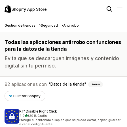
Shopify App Store
Gestión de tiendas
Seguridad
Antirrobo
Todas las aplicaciones antirrobo con funciones
para la datos de la tienda
Evita que se descarguen imágenes y contenido
digital sin tu permiso.
92 aplicaciones con
Datos de la tienda
Borrar
Built for Shopify
RT: Disable Right Click
de 5 estrellas
4.9
(291)
•
Gratis
291 reseñas en total
Protege el contenido e impide que se pueda cortar, copiar, guardar
o ver el código fuente