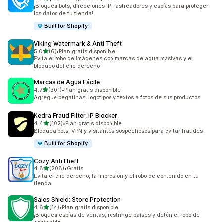
54 reseñas en total
¡Bloquea bots, direcciones IP, rastreadores y espías para proteger
los datos de tu tienda!
Built for Shopify
Viking Watermark & Anti Theft
de 5 estrellas
5.0
(6)
•
Plan gratis disponible
6 reseñas en total
Evita el robo de imágenes con marcas de agua masivas y el
bloqueo del clic derecho
Marcas de Agua Fácile
de 5 estrellas
4.7
(301)
•
Plan gratis disponible
301 reseñas en total
Agregue pegatinas, logotipos y textos a fotos de sus productos
Kedra Fraud Filter, IP Blocker
de 5 estrellas
4.4
(102)
•
Plan gratis disponible
102 reseñas en total
Bloquea bots, VPN y visitantes sospechosos para evitar fraudes
Built for Shopify
Cozy AntiTheft
de 5 estrellas
4.8
(208)
•
Gratis
208 reseñas en total
Evita el clic derecho, la impresión y el robo de contenido en tu
tienda
Sales Shield: Store Protection
de 5 estrellas
4.6
(14)
•
Plan gratis disponible
14 reseñas en total
¡Bloquea espías de ventas, restringe países y detén el robo de