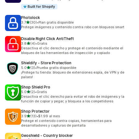
Built for Shopify
Photolock
de 5 estrellas
3.7
(30)
•
Plan gratis disponible
30 reseñas en total
Protege imágenes y contenido contra robo con bloqueos smart
Disable Right Click AntiTheft
de 5 estrellas
3.8
(4)
•
Gratis
4 reseñas en total
Desactiva el clic derecho y protege el contenido mediante el
bloqueo de las herramientas de inspección y copiado
Shieldify ‑ Store Protection
de 5 estrellas
5.0
(3)
•
Prueba gratis disponible
3 reseñas en total
¡Protege tu tienda: bloqueo de extensiones espía, de VPN y de
países!
Shop Shield Pro
de 5 estrellas
5.0
(2)
•
Gratis
2 reseñas en total
Desactiva el clic derecho para evitar el robo de imágenes y la
función de copiar y pegar, y bloquea a los competidores
Shop Protector
de 5 estrellas
3.9
(13)
•
$1.99 al mes
13 reseñas en total
Protege el contenido contra copias, herramientas para
desarrolladores y capturas de pantalla
Geoshield ‑ Country blocker