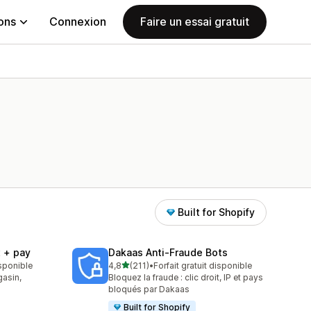
ions
Connexion
Faire un essai gratuit
Built for Shopify
t + pay
Dakaas Anti‑Fraude Bots
étoile(s) sur 5
isponible
4,8
(211)
•
Forfait gratuit disponible
211 avis au total
gasin,
Bloquez la fraude : clic droit, IP et pays
bloqués par Dakaas
Built for Shopify