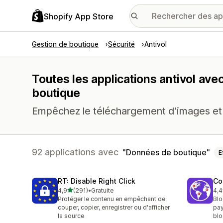
Shopify App Store
Gestion de boutique
Sécurité
Antivol
Toutes les applications antivol av
boutique
Empêchez le téléchargement d’images et 
92 applications avec
Données de boutique
E
RT: Disable Right Click
Co
étoile(s) sur 5
4,9
(291)
•
Gratuite
4,4
291 avis au total
63 
Protéger le contenu en empêchant de
Blo
couper, copier, enregistrer ou d'afficher
pay
la source
blo