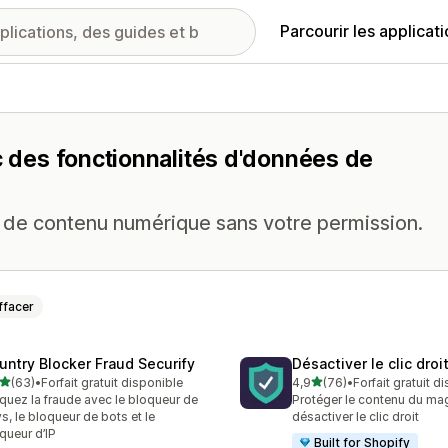
Parcourir les applicat
ec des fonctionnalités d'données de
de contenu numérique sans votre permission.
ffacer
untry Blocker Fraud Securify
Désactiver le clic droi
étoile(s) sur 5
étoile(s) sur 5
(63)
•
Forfait gratuit disponible
4,9
(76)
•
Forfait gratuit d
avis au total
76 avis au total
quez la fraude avec le bloqueur de
Protéger le contenu du ma
s, le bloqueur de bots et le
désactiver le clic droit
queur d’IP
Built for Shopify