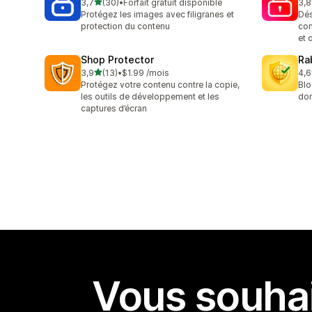
étoile(s) sur 5
3,7
(30)
•
Forfait gratuit disponible
3,8
30 avis au total
4 a
Protégez les images avec filigranes et
Dés
protection du contenu
con
et 
Shop Protector
Ra
étoile(s) sur 5
3,9
(13)
•
$1.99 /mois
4,6
13 avis au total
11 
Protégez votre contenu contre la copie,
Blo
les outils de développement et les
don
captures d’écran
Vous souhai