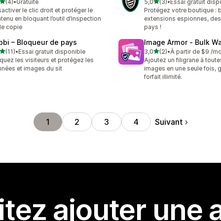
étoile(s) sur 5
étoile(s) sur 5
(4)
•
Gratuite
5,0
(3)
•
Essai gratuit disp
vis au total
3 avis au total
activer le clic droit et protéger le
Protégez votre boutique :
tenu en bloquant l’outil d’inspection
extensions espionnes, des
de copie
pays !
bbi – Bloqueur de pays
Image Armor ‑ Bulk W
étoile(s) sur 5
étoile(s) sur 5
(11)
•
Essai gratuit disponible
3,0
(2)
•
À partir de $9 /m
avis au total
2 avis au total
quez les visiteurs et protégez les
Ajoutez un filigrane à tout
nées et images du sit
images en une seule fois, 
forfait illimité.
Suivant
1
2
3
4
tez ajouter une a