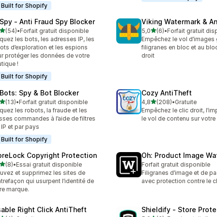
Built for Shopify
Spy ‑ Anti Fraud Spy Blocker
Viking Watermark & An
étoile(s) sur 5
étoile(s) sur 5
(54)
•
Forfait gratuit disponible
5,0
(6)
•
Forfait gratuit di
avis au total
6 avis au total
quez les bots, les adresses IP, les
Empêchez le vol d’images 
ots d’exploration et les espions
filigranes en bloc et au blo
r protéger les données de votre
droit
tique !
Built for Shopify
Bots: Spy & Bot Blocker
Cozy AntiTheft
étoile(s) sur 5
étoile(s) sur 5
(13)
•
Forfait gratuit disponible
4,8
(208)
•
Gratuite
avis au total
208 avis au total
quez les robots, la fraude et les
Empêchez le clic droit, l’im
sses commandes à l’aide de filtres
le vol de contenu sur votre
 IP et par pays
Built for Shopify
oreLock Copyright Protection
Oh: Product Image Wa
étoile(s) sur 5
(8)
•
Essai gratuit disponible
Forfait gratuit disponible
vis au total
uvez et supprimez les sites de
Filigranes d’image et de p
trefaçon qui usurpent l’identité de
avec protection contre le cl
re marque.
sable Right Click AntiTheft
Shieldify ‑ Store Prot