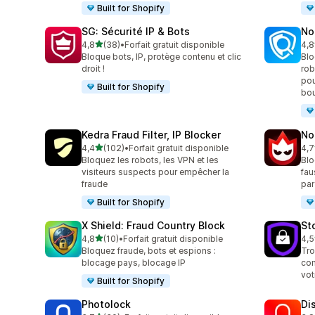
Built for Shopify
SG: Sécurité IP & Bots
No
étoile(s) sur 5
4,8
(38)
•
Forfait gratuit disponible
4,8
38 avis au total
54 
Bloque bots, IP, protège contenu et clic
Blo
droit !
rob
pou
Built for Shopify
bou
Kedra Fraud Filter, IP Blocker
No
étoile(s) sur 5
4,4
(102)
•
Forfait gratuit disponible
4,7
102 avis au total
13 
Bloquez les robots, les VPN et les
Blo
visiteurs suspects pour empêcher la
fau
fraude
par
Built for Shopify
X Shield: Fraud Country Block
St
étoile(s) sur 5
4,8
(10)
•
Forfait gratuit disponible
4,5
10 avis au total
8 a
Bloquez fraude, bots et espions :
Tro
blocage pays, blocage IP
con
vot
Built for Shopify
Photolock
Di