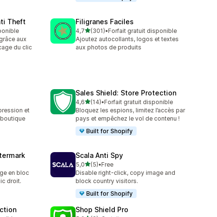
ti Theft
Filigranes Faciles
étoile(s) sur 5
sponible
4,7
(301)
•
Forfait gratuit disponible
301 avis au total
grâce aux
Ajoutez autocollants, logos et textes
cage du clic
aux photos de produits
Sales Shield: Store Protection
étoile(s) sur 5
4,6
(14)
•
Forfait gratuit disponible
14 avis au total
pression et
Bloquez les espions, limitez l’accès par
 boutique
pays et empêchez le vol de contenu !
Built for Shopify
termark
Scala Anti Spy
étoile(s) sur 5
5,0
(5)
•
Free
5 avis au total
age en bloc
Disable right-click, copy image and
ic droit.
block country visitors.
Built for Shopify
ection
Shop Shield Pro