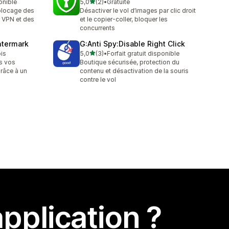
étoile(s) sur 5
onible
5,0
(2)
•
Gratuite
2 avis au total
 blocage des
Désactiver le vol d’images par clic droit
 VPN et des
et le copier-coller, bloquer les
concurrents
atermark
G:Anti Spy:Disable Right Click
étoile(s) sur 5
ois
5,0
(3)
•
Forfait gratuit disponible
3 avis au total
es vos
Boutique sécurisée, protection du
grâce à un
contenu et désactivation de la souris
contre le vol
pplication ?