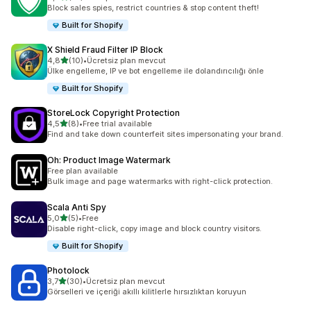
toplam 14 değerlendirme
Block sales spies, restrict countries & stop content theft!
Built for Shopify
X Shield Fraud Filter IP Block
5 yıldız üzerinden
4,8
(10)
•
Ücretsiz plan mevcut
toplam 10 değerlendirme
Ülke engelleme, IP ve bot engelleme ile dolandırıcılığı önle
Built for Shopify
StoreLock Copyright Protection
5 yıldız üzerinden
4,5
(8)
•
Free trial available
toplam 8 değerlendirme
Find and take down counterfeit sites impersonating your brand.
Oh: Product Image Watermark
Free plan available
Bulk image and page watermarks with right-click protection.
Scala Anti Spy
5 yıldız üzerinden
5,0
(5)
•
Free
toplam 5 değerlendirme
Disable right-click, copy image and block country visitors.
Built for Shopify
Photolock
5 yıldız üzerinden
3,7
(30)
•
Ücretsiz plan mevcut
toplam 30 değerlendirme
Görselleri ve içeriği akıllı kilitlerle hırsızlıktan koruyun