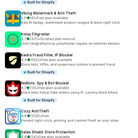
Built for Shopify
Viking Watermark & Anti Theft
5 yıldız üzerinden
5,0
(6)
•
Free plan available
toplam 6 değerlendirme
Add AI badge, watermark product images & block right click
Kolay Filigranlar
5 yıldız üzerinden
4,7
(301)
•
Ücretsiz plan mevcut
toplam 301 değerlendirme
Ürün fotoğraflarınıza çıkartmalar, logolar ve metinler ekleyin
Kedra Fraud Filter, IP Blocker
5 yıldız üzerinden
4,4
(102)
•
Free plan available
toplam 102 değerlendirme
Block bots, VPNs, and suspicious visitors to prevent fraud
Built for Shopify
NoBots: Spy & Bot Blocker
5 yıldız üzerinden
4,7
(13)
•
Free plan available
toplam 13 değerlendirme
Block bots, fraud, fake orders using IP, country block filters
Built for Shopify
Cozy AntiTheft
5 yıldız üzerinden
4,8
(208)
•
Free
toplam 208 değerlendirme
Prevent right-click, printing and content theft on your store
Sales Shield: Store Protection
5 yıldız üzerinden
4,6
(14)
•
Free plan available