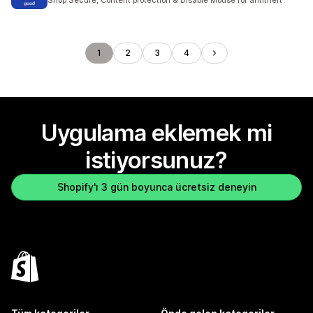
Shop Secure, Content protection & Disable Mouse for antitheft
1
2
3
4
Uygulama eklemek mi
istiyorsunuz?
Shopify'ı 3 gün boyunca ücretsiz deneyin