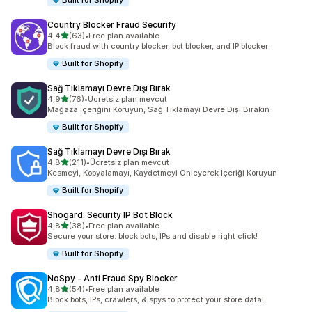
Built for Shopify
Country Blocker Fraud Securify
5 yıldız üzerinden
4,4
(63)
•
Free plan available
toplam 63 değerlendirme
Block fraud with country blocker, bot blocker, and IP blocker
Built for Shopify
Sağ Tıklamayı Devre Dışı Bırak
5 yıldız üzerinden
4,9
(76)
•
Ücretsiz plan mevcut
toplam 76 değerlendirme
Mağaza İçeriğini Koruyun, Sağ Tıklamayı Devre Dışı Bırakın
Built for Shopify
Sağ Tıklamayı Devre Dışı Bırak
5 yıldız üzerinden
4,8
(211)
•
Ücretsiz plan mevcut
toplam 211 değerlendirme
Kesmeyi, Kopyalamayı, Kaydetmeyi Önleyerek İçeriği Koruyun
Built for Shopify
Shogard: Security IP Bot Block
5 yıldız üzerinden
4,8
(38)
•
Free plan available
toplam 38 değerlendirme
Secure your store: block bots, IPs and disable right click!
Built for Shopify
NoSpy ‑ Anti Fraud Spy Blocker
5 yıldız üzerinden
4,8
(54)
•
Free plan available
toplam 54 değerlendirme
Block bots, IPs, crawlers, & spys to protect your store data!