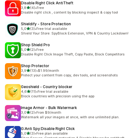
Disable Right Click AntiTheft
5 yıldız üzerinden
3,8
(4)
•
Free
toplam 4 değerlendirme
Disable right click , content by blocking inspect & copy tool
Shieldify ‑ Store Protection
5 yıldız üzerinden
5,0
(3)
•
Free trial available
toplam 3 değerlendirme
Shield Your Store: SpyBlock Extension, VPN & Country Lockdown!
Shop Shield Pro
5 yıldız üzerinden
5,0
(2)
•
Free
toplam 2 değerlendirme
Disable Right Click Image Theft, Copy Paste, Block Competitors
Shop Protector
5 yıldız üzerinden
3,9
(13)
•
$1.99/month
toplam 13 değerlendirme
Protect your content from copy, dev tools, and screenshots
Geoshield ‑ Country blocker
5 yıldız üzerinden
4,6
(11)
•
Free trial available
toplam 11 değerlendirme
Block countries with precision using the app
Image Armor ‑ Bulk Watermark
5 yıldız üzerinden
3,0
(2)
•
From $9/month
toplam 2 değerlendirme
Watermark all your images at once, with one unlimited plan.
G:Anti Spy:Disable Right Click
5 yıldız üzerinden
5,0
(3)
•
Free plan available
toplam 3 değerlendirme