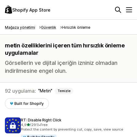
Shopify App Store
Mağaza yönetimi
Güvenlik
Hırsızlık önleme
metin özelliklerini içeren tüm hırsızlık önleme
uygulamalar
Görsellerin ve dijital içeriğin izniniz olmadan
indirilmesine engel olun.
92 uygulama:
Metin
Temizle
Built for Shopify
RT: Disable Right Click
5 yıldız üzerinden
4,9
(291)
•
Free
toplam 291 değerlendirme
Protect the content by preventing cut, copy, save, view source