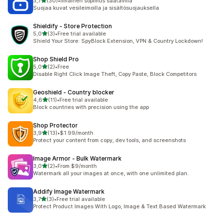
/ 5 tähteä
3,7
(30)
•
Ilmainen sopimus saatavilla
30 arvostelua yhteensä
Suojaa kuvat vesileimoilla ja sisältösuojauksella
Shieldify ‑ Store Protection
/ 5 tähteä
5,0
(3)
•
Free trial available
3 arvostelua yhteensä
Shield Your Store: SpyBlock Extension, VPN & Country Lockdown!
Shop Shield Pro
/ 5 tähteä
5,0
(2)
•
Free
2 arvostelua yhteensä
Disable Right Click Image Theft, Copy Paste, Block Competitors
Geoshield ‑ Country blocker
/ 5 tähteä
4,6
(11)
•
Free trial available
11 arvostelua yhteensä
Block countries with precision using the app
Shop Protector
/ 5 tähteä
3,9
(13)
•
$1.99/month
13 arvostelua yhteensä
Protect your content from copy, dev tools, and screenshots
Image Armor ‑ Bulk Watermark
/ 5 tähteä
3,0
(2)
•
From $9/month
2 arvostelua yhteensä
Watermark all your images at once, with one unlimited plan.
Addify Image Watermark
/ 5 tähteä
3,7
(3)
•
Free trial available
3 arvostelua yhteensä
Protect Product Images With Logo, Image & Text Based Watermark