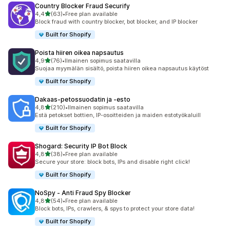
Country Blocker Fraud Securify
/ 5 tähteä
4,4
(63)
•
Free plan available
63 arvostelua yhteensä
Block fraud with country blocker, bot blocker, and IP blocker
Built for Shopify
Poista hiiren oikea napsautus
/ 5 tähteä
4,9
(76)
•
Ilmainen sopimus saatavilla
76 arvostelua yhteensä
Suojaa myymälän sisältö, poista hiiren oikea napsautus käytöst
Built for Shopify
Dakaas‑petossuodatin ja ‑esto
/ 5 tähteä
4,8
(210)
•
Ilmainen sopimus saatavilla
210 arvostelua yhteensä
Estä petokset bottien, IP-osoitteiden ja maiden estotyökaluill
Built for Shopify
Shogard: Security IP Bot Block
/ 5 tähteä
4,8
(38)
•
Free plan available
38 arvostelua yhteensä
Secure your store: block bots, IPs and disable right click!
Built for Shopify
NoSpy ‑ Anti Fraud Spy Blocker
/ 5 tähteä
4,8
(54)
•
Free plan available
54 arvostelua yhteensä
Block bots, IPs, crawlers, & spys to protect your store data!
Built for Shopify