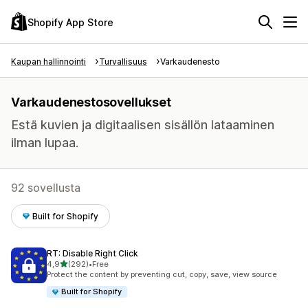
Shopify App Store
Kaupan hallinnointi
Turvallisuus
Varkaudenesto
Varkaudenestosovellukset
Estä kuvien ja digitaalisen sisällön lataaminen
ilman lupaa.
92 sovellusta
Built for Shopify
RT: Disable Right Click
/ 5 tähteä
4,9
(292)
•
Free
292 arvostelua yhteensä
Protect the content by preventing cut, copy, save, view source
Built for Shopify