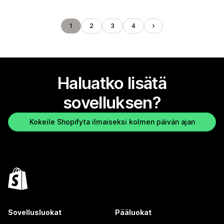
1
2
3
4
Haluatko lisätä
sovelluksen?
Kokeile Shopifyta ilmaiseksi kolmen päivän ajan
Sovellusluokat
Pääluokat