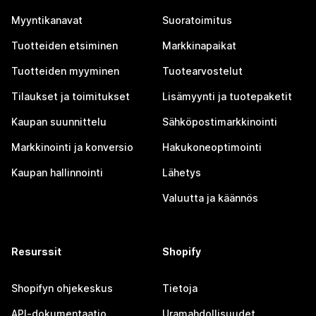
Myyntikanavat
Suoratoimitus
Tuotteiden etsiminen
Markkinapaikat
Tuotteiden myyminen
Tuotearvostelut
Tilaukset ja toimitukset
Lisämyynti ja tuotepaketit
Kaupan suunnittelu
Sähköpostimarkkinointi
Markkinointi ja konversio
Hakukoneoptimointi
Kaupan hallinnointi
Lähetys
Valuutta ja käännös
Resurssit
Shopify
Shopifyn ohjekeskus
Tietoja
API-dokumentaatio
Uramahdollisuudet