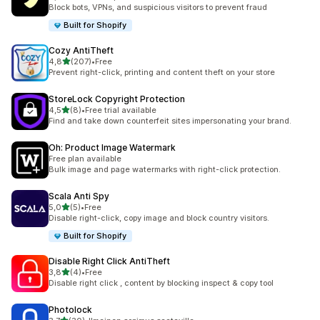
102 arvostelua yhteensä
Block bots, VPNs, and suspicious visitors to prevent fraud
Built for Shopify
Cozy AntiTheft
/ 5 tähteä
4,8
(207)
•
Free
207 arvostelua yhteensä
Prevent right-click, printing and content theft on your store
StoreLock Copyright Protection
/ 5 tähteä
4,5
(8)
•
Free trial available
8 arvostelua yhteensä
Find and take down counterfeit sites impersonating your brand.
Oh: Product Image Watermark
Free plan available
Bulk image and page watermarks with right-click protection.
Scala Anti Spy
/ 5 tähteä
5,0
(5)
•
Free
5 arvostelua yhteensä
Disable right-click, copy image and block country visitors.
Built for Shopify
Disable Right Click AntiTheft
/ 5 tähteä
3,8
(4)
•
Free
4 arvostelua yhteensä
Disable right click , content by blocking inspect & copy tool
Photolock