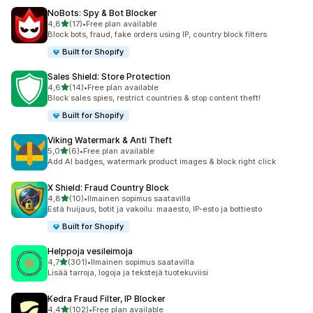
NoBots: Spy & Bot Blocker
/ 5 tähteä
4,8
(17)
•
Free plan available
17 arvostelua yhteensä
Block bots, fraud, fake orders using IP, country block filters
Built for Shopify
Sales Shield: Store Protection
/ 5 tähteä
4,6
(14)
•
Free plan available
14 arvostelua yhteensä
Block sales spies, restrict countries & stop content theft!
Built for Shopify
Viking Watermark & Anti Theft
/ 5 tähteä
5,0
(6)
•
Free plan available
6 arvostelua yhteensä
Add AI badges, watermark product images & block right click
X Shield: Fraud Country Block
/ 5 tähteä
4,8
(10)
•
Ilmainen sopimus saatavilla
10 arvostelua yhteensä
Estä huijaus, botit ja vakoilu: maaesto, IP-esto ja bottiesto
Built for Shopify
Helppoja vesileimoja
/ 5 tähteä
4,7
(301)
•
Ilmainen sopimus saatavilla
301 arvostelua yhteensä
Lisää tarroja, logoja ja tekstejä tuotekuviisi
Kedra Fraud Filter, IP Blocker
/ 5 tähteä
4,4
(102)
•
Free plan available