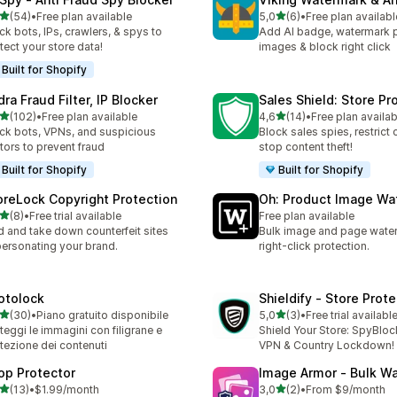
stelle su 5
stelle su 5
(54)
•
Free plan available
5,0
(6)
•
Free plan availabl
recensioni totali
6 recensioni totali
ck bots, IPs, crawlers, & spys to
Add AI badge, watermark 
tect your store data!
images & block right click
Built for Shopify
ra Fraud Filter, IP Blocker
Sales Shield: Store Pr
stelle su 5
stelle su 5
(102)
•
Free plan available
4,6
(14)
•
Free plan availab
 recensioni totali
14 recensioni totali
ck bots, VPNs, and suspicious
Block sales spies, restrict 
itors to prevent fraud
stop content theft!
Built for Shopify
Built for Shopify
oreLock Copyright Protection
Oh: Product Image Wa
stelle su 5
(8)
•
Free trial available
Free plan available
ecensioni totali
d and take down counterfeit sites
Bulk image and page wate
ersonating your brand.
right-click protection.
otolock
Shieldify ‑ Store Prot
stelle su 5
stelle su 5
(30)
•
Piano gratuito disponibile
5,0
(3)
•
Free trial availabl
recensioni totali
3 recensioni totali
teggi le immagini con filigrane e
Shield Your Store: SpyBloc
tezione dei contenuti
VPN & Country Lockdown!
op Protector
Image Armor ‑ Bulk W
stelle su 5
stelle su 5
(13)
•
$1.99/month
3,0
(2)
•
From $9/month
recensioni totali
2 recensioni totali