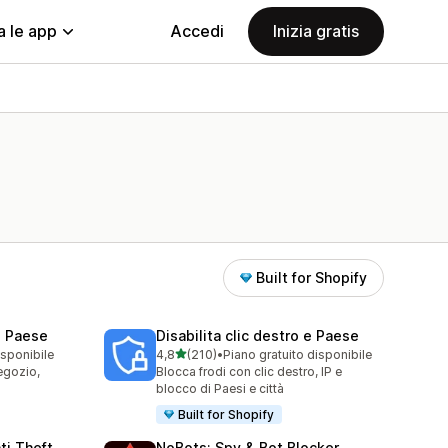
a le app
Accedi
Inizia gratis
Built for Shopify
 + Paese
Disabilita clic destro e Paese
stelle su 5
isponibile
4,8
(210)
•
Piano gratuito disponibile
210 recensioni totali
egozio,
Blocca frodi con clic destro, IP e
blocco di Paesi e città
Built for Shopify
ti Theft
NoBots: Spy & Bot Blocker