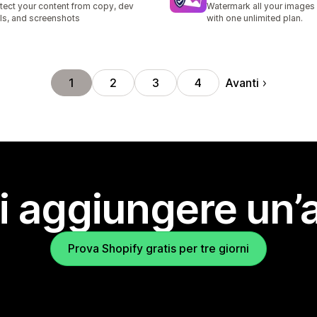
tect your content from copy, dev
Watermark all your images 
ls, and screenshots
with one unlimited plan.
Avanti
1
2
3
4
i aggiungere un’
Prova Shopify gratis per tre giorni