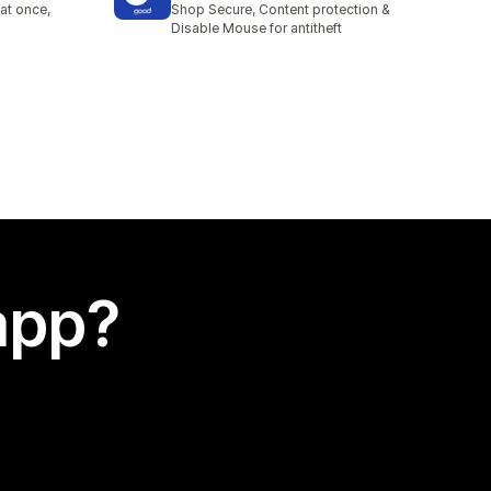
at once,
Shop Secure, Content protection &
Disable Mouse for antitheft
app?