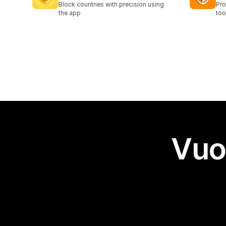
Block countries with precision using
Pro
the app
too
Vuo