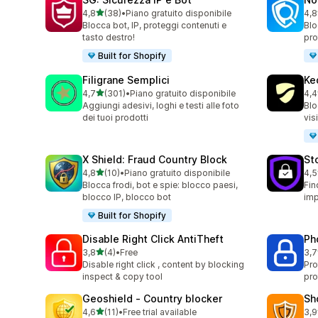
stelle su 5
4,8
(38)
•
Piano gratuito disponibile
4,8
38 recensioni totali
54 
Blocca bot, IP, proteggi contenuti e
Blo
tasto destro!
pro
Built for Shopify
Filigrane Semplici
Ked
stelle su 5
4,7
(301)
•
Piano gratuito disponibile
4,4
301 recensioni totali
102
Aggiungi adesivi, loghi e testi alle foto
Blo
dei tuoi prodotti
vis
X Shield: Fraud Country Block
St
stelle su 5
4,8
(10)
•
Piano gratuito disponibile
4,5
10 recensioni totali
8 r
Blocca frodi, bot e spie: blocco paesi,
Fin
blocco IP, blocco bot
imp
Built for Shopify
Disable Right Click AntiTheft
Ph
stelle su 5
3,8
(4)
•
Free
3,7
4 recensioni totali
30 
Disable right click , content by blocking
Pro
inspect & copy tool
pro
Geoshield ‑ Country blocker
Sh
stelle su 5
4,6
(11)
•
Free trial available
3,9
11 recensioni totali
13 