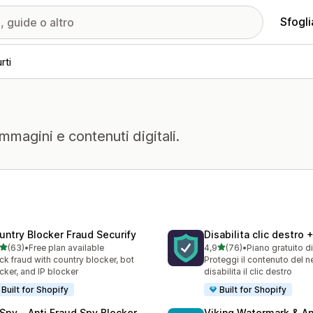
Sfogli
rti
mmagini e contenuti digitali.
untry Blocker Fraud Securify
Disabilita clic destro
stelle su 5
stelle su 5
(63)
•
Free plan available
4,9
(76)
•
Piano gratuito d
recensioni totali
76 recensioni totali
ck fraud with country blocker, bot
Proteggi il contenuto del n
cker, and IP blocker
disabilita il clic destro
Built for Shopify
Built for Shopify
Spy ‑ Anti Fraud Spy Blocker
Viking Watermark & An