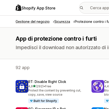
Shopify App Store
Gestione del negozio
Sicurezza
Protezione contro i fu
App di protezione contro i furti
Impedisci il download non autorizzato di i
92 app
RT: Disable Right Click
Co
stelle su 5
4,9
(292)
•
Free
4,4
292 recensioni totali
63 
Protect the content by preventing cut,
Blo
copy, save, view source
blo
Built for Shopify
SG: Sicurezza IP e Bot
No