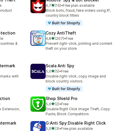
stelle su 5
e
4,7
(15)
•
Free plan available
15 recensioni totali
product
Block bots, fraud, fake orders using IP,
country block filters
Built for Shopify
otection
Cozy AntiTheft
stelle su 5
le
4,8
(207)
•
Free
207 recensioni totali
countries &
Prevent right-click, printing and content
theft on your store
termark
Scala Anti Spy
stelle su 5
5,0
(5)
•
Free
5 recensioni totali
rmarks with
Disable right-click, copy image and
block country visitors.
Built for Shopify
ection
Shop Shield Pro
stelle su 5
e
5,0
(2)
•
Free
2 recensioni totali
k Extension,
Disable Right Click Image Theft, Copy
Paste, Block Competitors
atermark
G:Anti Spy:Disable Right Click
stelle su 5
5,0
(3)
•
Free plan available
3 recensioni totali