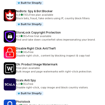
Built for Shopify
NoBots: Spy & Bot Blocker
av 5 stjerner
4,6
(10)
•
Free plan available
Totalt 10 omtaler
Block bots, fraud, fake orders using IP, country block filters
Built for Shopify
StoreLock Copyright Protection
av 5 stjerner
4,5
(8)
•
Free trial available
Totalt 8 omtaler
Find and take down counterfeit sites impersonating your brand.
Disable Right Click AntiTheft
av 5 stjerner
3,8
(4)
•
Free
Totalt 4 omtaler
Disable right click , content by blocking inspect & copy tool
Oh: Product Image Watermark
Free plan available
Bulk image and page watermarks with right-click protection.
Scala Anti Spy
av 5 stjerner
5,0
(5)
•
Free
Totalt 5 omtaler
Disable right-click, copy image and block country visitors.
Built for Shopify
Photolock