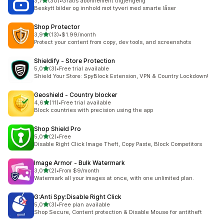
av 5 stjerner
3,7
(30)
•
Gratis abonnement tilgjengelig
Totalt 30 omtaler
Beskytt bilder og innhold mot tyveri med smarte låser
Shop Protector
av 5 stjerner
3,9
(13)
•
$1.99/month
Totalt 13 omtaler
Protect your content from copy, dev tools, and screenshots
Shieldify ‑ Store Protection
av 5 stjerner
5,0
(3)
•
Free trial available
Totalt 3 omtaler
Shield Your Store: SpyBlock Extension, VPN & Country Lockdown!
Geoshield ‑ Country blocker
av 5 stjerner
4,6
(11)
•
Free trial available
Totalt 11 omtaler
Block countries with precision using the app
Shop Shield Pro
av 5 stjerner
5,0
(2)
•
Free
Totalt 2 omtaler
Disable Right Click Image Theft, Copy Paste, Block Competitors
Image Armor ‑ Bulk Watermark
av 5 stjerner
3,0
(2)
•
From $9/month
Totalt 2 omtaler
Watermark all your images at once, with one unlimited plan.
G:Anti Spy:Disable Right Click
av 5 stjerner
5,0
(3)
•
Free plan available
Totalt 3 omtaler
Shop Secure, Content protection & Disable Mouse for antitheft