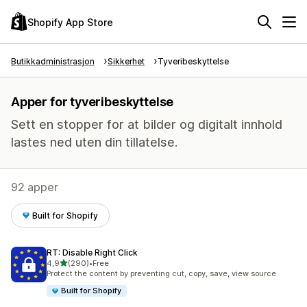
Shopify App Store
Butikkadministrasjon
Sikkerhet
Tyveribeskyttelse
Apper for tyveribeskyttelse
Sett en stopper for at bilder og digitalt innhold
lastes ned uten din tillatelse.
92 apper
Built for Shopify
RT: Disable Right Click
av 5 stjerner
4,9
(290)
•
Free
Totalt 290 omtaler
Protect the content by preventing cut, copy, save, view source
Built for Shopify