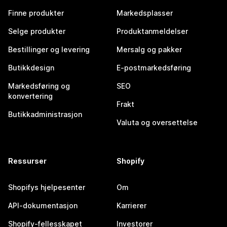
Finne produkter
Markedsplasser
Selge produkter
Produktanmeldelser
Bestillinger og levering
Mersalg og pakker
Butikkdesign
E-postmarkedsføring
Markedsføring og
SEO
konvertering
Frakt
Butikkadministrasjon
Valuta og oversettelse
Ressurser
Shopify
Shopifys hjelpesenter
Om
API-dokumentasjon
Karrierer
Shopify-fellesskapet
Investorer