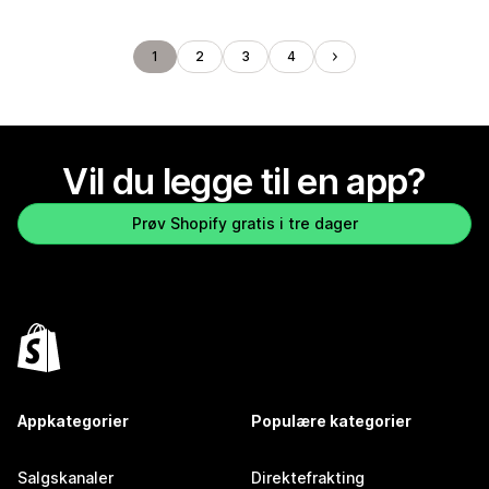
1
2
3
4
Vil du legge til en app?
Prøv Shopify gratis i tre dager
Appkategorier
Populære kategorier
Salgskanaler
Direktefrakting