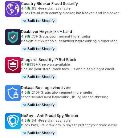
Country Blocker Fraud Securify
av 5 stjerner
4,4
(63)
•
Free plan available
Totalt 63 omtaler
Block fraud with country blocker, bot blocker, and IP blocker
Built for Shopify
Deaktiver Høyreklikk + Land
av 5 stjerner
4,9
(75)
•
Gratis abonnement tilgjengelig
Totalt 75 omtaler
Beskytt butikkinnhold, deaktiver høyreklikk og blokker land
Built for Shopify
Shogard: Security IP Bot Block
av 5 stjerner
4,7
(38)
•
Free plan available
Totalt 38 omtaler
Secure your store: block bots, IPs and disable right click!
Built for Shopify
Dakaas Bot‑ og svindelvern
av 5 stjerner
4,8
(210)
•
Gratis abonnement tilgjengelig
Totalt 210 omtaler
Stopp svindel med høyreklikk-, IP- og landsblokkering
Built for Shopify
NoSpy ‑ Anti Fraud Spy Blocker
av 5 stjerner
4,8
(54)
•
Free plan available
Totalt 54 omtaler
Block bots, IPs, crawlers, & spys to protect your store data!
Built for Shopify