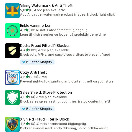
Viking Watermark & Anti Theft
av 5 stjerner
5,0
(6)
•
Free plan available
Totalt 6 omtaler
Add AI badge, watermark product images & block right click
Enkle vannmerker
av 5 stjerner
4,7
(301)
•
Gratis abonnement tilgjengelig
Totalt 301 omtaler
Legg til klistremerker og logoer på produktbildene dine
Kedra Fraud Filter, IP Blocker
av 5 stjerner
4,4
(102)
•
Free plan available
Totalt 102 omtaler
Block bots, VPNs, and suspicious visitors to prevent fraud
Built for Shopify
Cozy AntiTheft
av 5 stjerner
4,8
(208)
•
Free
Totalt 208 omtaler
Prevent right-click, printing and content theft on your store
Sales Shield: Store Protection
av 5 stjerner
4,6
(14)
•
Free plan available
Totalt 14 omtaler
Block sales spies, restrict countries & stop content theft!
Built for Shopify
X Shield Fraud Filter IP Block
av 5 stjerner
4,8
(10)
•
Gratis abonnement tilgjengelig
Totalt 10 omtaler
Blokker svindel med landblokkering, IP- og botblokkering