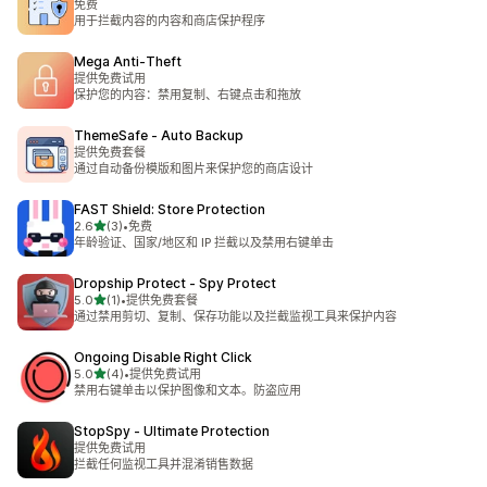
免费
用于拦截内容的内容和商店保护程序
Mega Anti‑Theft
提供免费试用
保护您的内容：禁用复制、右键点击和拖放
ThemeSafe ‑ Auto Backup
提供免费套餐
通过自动备份模版和图片来保护您的商店设计
FAST Shield: Store Protection
星（满分 5 星）
2.6
(3)
•
免费
总共 3 条评论
年龄验证、国家/地区和 IP 拦截以及禁用右键单击
Dropship Protect ‑ Spy Protect
星（满分 5 星）
5.0
(1)
•
提供免费套餐
总共 1 条评论
通过禁用剪切、复制、保存功能以及拦截监视工具来保护内容
Ongoing Disable Right Click
星（满分 5 星）
5.0
(4)
•
提供免费试用
总共 4 条评论
禁用右键单击以保护图像和文本。防盗应用
StopSpy ‑ Ultimate Protection
提供免费试用
拦截任何监视工具并混淆销售数据