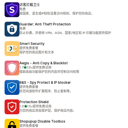
访客拦截卫士
免费
按国家、语言或IP轻松设置访问规则，保护您的商店。
Guarder: Anti Theft Protection
免费
防止抄袭，并使用 VPN、ASN、国家/地区和 IP 拦截功能提供保护
Smart Security
提供免费套餐
保护您的商店图片和文本
Aegis ‑ Anti Copy & Blacklist
星（满分 5 星）
1.7
(3)
•
提供免费试用
总共 3 条评论
借助高级功能保护您的内容并控制访问权限
B&S ‑ Spy Protect & IP blocker
提供免费套餐
防范间谍软件扩展程序、防止复制等。
Protection Shield
星（满分 5 星）
1.0
(1)
•
提供免费试用
总共 1 条评论
为您的商店添加保护层，保护商店内容。
Shopupup Disable Toolbox
提供免费套餐