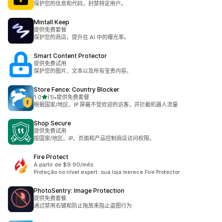
保护您的信息和代码，封禁特定用户。
Mintall Keep
提供免费套餐
保护您的商店，提升在 AI 中的曝光率。
Smart Content Protector
提供免费试用
保护您的图片、文本以及所有宝贵内容。
Store Fence: Country Blocker
星（满分 5 星）
1.0
(1)
•
提供免费套餐
总共 1 条评论
根据国家/地区、IP 屏蔽不受欢迎的访客，并拦截机器人流量
Shop Secure
提供免费试用
按国家/地区、IP、页面和产品控制商店访问权限。
Fire Protect
A partir de $9.90/mês
Proteção no nível expert: sua loja merece Fire Protector
PhotoSentry: Image Protection
提供免费套餐
通过禁用右键和防止拖放来阻止盗图行为