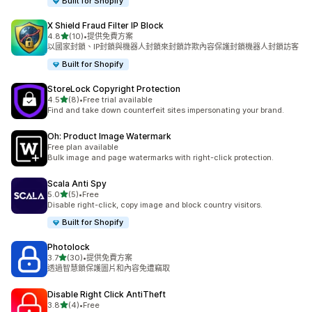
Built for Shopify
X Shield Fraud Filter IP Block
滿分 5 顆星
4.8
(10)
•
提供免費方案
共有 10 則評價
以國家封鎖、IP封鎖與機器人封鎖來封鎖詐欺內容保護封鎖機器人封鎖訪客
Built for Shopify
StoreLock Copyright Protection
滿分 5 顆星
4.5
(8)
•
Free trial available
共有 8 則評價
Find and take down counterfeit sites impersonating your brand.
Oh: Product Image Watermark
Free plan available
Bulk image and page watermarks with right-click protection.
Scala Anti Spy
滿分 5 顆星
5.0
(5)
•
Free
共有 5 則評價
Disable right-click, copy image and block country visitors.
Built for Shopify
Photolock
滿分 5 顆星
3.7
(30)
•
提供免費方案
共有 30 則評價
透過智慧鎖保護圖片和內容免遭竊取
Disable Right Click AntiTheft
滿分 5 顆星
3.8
(4)
•
Free
共有 4 則評價