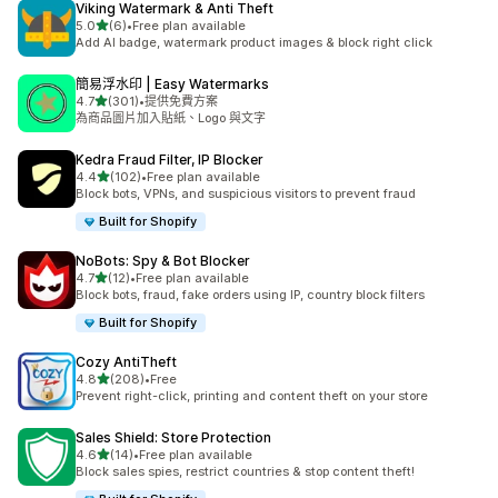
Viking Watermark & Anti Theft
滿分 5 顆星
5.0
(6)
•
Free plan available
共有 6 則評價
Add AI badge, watermark product images & block right click
簡易浮水印 | Easy Watermarks
滿分 5 顆星
4.7
(301)
•
提供免費方案
共有 301 則評價
為商品圖片加入貼紙、Logo 與文字
Kedra Fraud Filter, IP Blocker
滿分 5 顆星
4.4
(102)
•
Free plan available
共有 102 則評價
Block bots, VPNs, and suspicious visitors to prevent fraud
Built for Shopify
NoBots: Spy & Bot Blocker
滿分 5 顆星
4.7
(12)
•
Free plan available
共有 12 則評價
Block bots, fraud, fake orders using IP, country block filters
Built for Shopify
Cozy AntiTheft
滿分 5 顆星
4.8
(208)
•
Free
共有 208 則評價
Prevent right-click, printing and content theft on your store
Sales Shield: Store Protection
滿分 5 顆星
4.6
(14)
•
Free plan available
共有 14 則評價
Block sales spies, restrict countries & stop content theft!