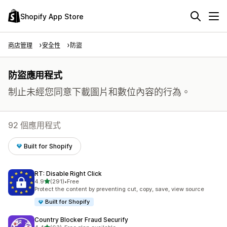
Shopify App Store
商店管理
安全性
防盜
防盜應用程式
制止未經您同意下載圖片和數位內容的行為。
92 個應用程式
Built for Shopify
RT: Disable Right Click
滿分 5 顆星
4.9
(291)
•
Free
共有 291 則評價
Protect the content by preventing cut, copy, save, view source
Built for Shopify
Country Blocker Fraud Securify