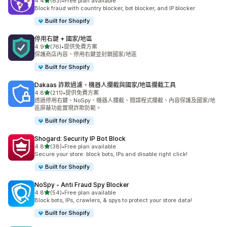
滿分 5 顆星
4.4
(63)
•
Free plan available
共有 63 則評價
Block fraud with country blocker, bot blocker, and IP blocker
Built for Shopify
停用右鍵 + 國家/地區
滿分 5 顆星
4.9
(76)
•
提供免費方案
共有 76 則評價
保護商店內容、停用右鍵並封鎖國家/地區
Built for Shopify
Dakaas 詐欺過濾、機器人攔截與國家/地區攔截工具
滿分 5 顆星
4.8
(211)
•
提供免費方案
共有 211 則評價
透過停用右鍵、NoSpy、機器人攔截、間諜程式攔截、內容保護及國家/地
區屏蔽功能實現詐欺防範。
Built for Shopify
Shogard: Security IP Bot Block
滿分 5 顆星
4.8
(38)
•
Free plan available
共有 38 則評價
Secure your store: block bots, IPs and disable right click!
Built for Shopify
NoSpy ‑ Anti Fraud Spy Blocker
滿分 5 顆星
4.8
(54)
•
Free plan available
共有 54 則評價
Block bots, IPs, crawlers, & spys to protect your store data!
Built for Shopify