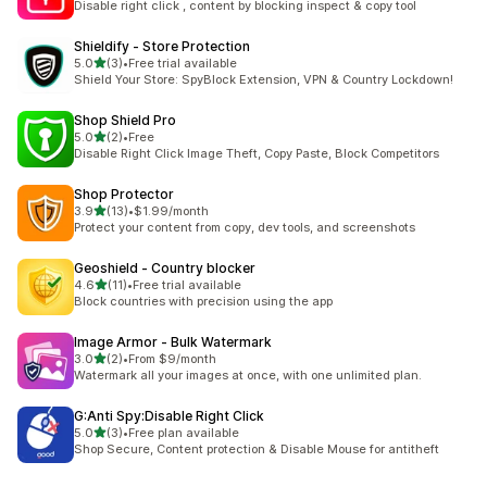
Disable right click , content by blocking inspect & copy tool
Shieldify ‑ Store Protection
滿分 5 顆星
5.0
(3)
•
Free trial available
共有 3 則評價
Shield Your Store: SpyBlock Extension, VPN & Country Lockdown!
Shop Shield Pro
滿分 5 顆星
5.0
(2)
•
Free
共有 2 則評價
Disable Right Click Image Theft, Copy Paste, Block Competitors
Shop Protector
滿分 5 顆星
3.9
(13)
•
$1.99/month
共有 13 則評價
Protect your content from copy, dev tools, and screenshots
Geoshield ‑ Country blocker
滿分 5 顆星
4.6
(11)
•
Free trial available
共有 11 則評價
Block countries with precision using the app
Image Armor ‑ Bulk Watermark
滿分 5 顆星
3.0
(2)
•
From $9/month
共有 2 則評價
Watermark all your images at once, with one unlimited plan.
G:Anti Spy:Disable Right Click
滿分 5 顆星
5.0
(3)
•
Free plan available
共有 3 則評價
Shop Secure, Content protection & Disable Mouse for antitheft