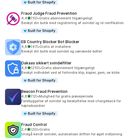
Built for Shopify
Fraud Judge Fraud Prevention
ud af 5 stjerner
4,4
(10)
•
Gratis abonnement tilgængeligt
10 anmeldelser i alt
Beskyt din butik med registrering af svindel og id-verifikation.
Built for Shopify
EB Country Blocker Bot Blocker
ud af 5 stjerner
4,8
(47)
•
Gratis at installere
47 anmeldelser i alt
Beskyt din butik mod svindel og uønskede botter
Dakaas sikkert svindelfilter
ud af 5 stjerner
4,8
(210)
•
Gratis abonnement tilgængeligt
210 anmeldelser i alt
Beskyt indholdet ved at forhindre klip, kopier, gem, se kilde
Built for Shopify
Beacon Fraud Prevention
ud af 5 stjerner
4,8
(12)
•
Mulighed for gratis prøveperiode
12 anmeldelser i alt
Forebyggelse af svindel og beskyttelse mod chargeback for
højrisikoordrer
Built for Shopify
Fraud Control
ud af 5 stjerner
2,4
(20)
•
Gratis
20 anmeldelser i alt
Undgå kendt svindel, automatiser driften for øget indtjening.