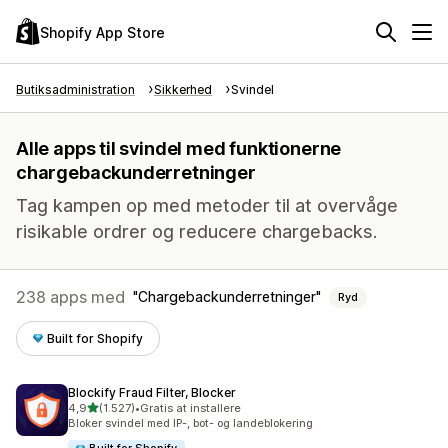
Shopify App Store
Butiksadministration
Sikkerhed
Svindel
Alle apps til svindel med funktionerne
chargebackunderretninger
Tag kampen op med metoder til at overvåge
risikable ordrer og reducere chargebacks.
238 apps med
Chargebackunderretninger
Ryd
Built for Shopify
Blockify Fraud Filter, Blocker
ud af 5 stjerner
4,9
(1.527)
•
Gratis at installere
1527 anmeldelser i alt
Bloker svindel med IP-, bot- og landeblokering