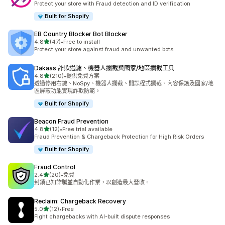
Protect your store with Fraud detection and ID verification
Built for Shopify
EB Country Blocker Bot Blocker
滿分 5 顆星
4.8
(47)
•
Free to install
共有 47 則評價
Protect your store against fraud and unwanted bots
Dakaas 詐欺過濾、機器人攔截與國家/地區攔截工具
滿分 5 顆星
4.8
(210)
•
提供免費方案
共有 210 則評價
透過停用右鍵、NoSpy、機器人攔截、間諜程式攔截、內容保護及國家/地
區屏蔽功能實現詐欺防範。
Built for Shopify
Beacon Fraud Prevention
滿分 5 顆星
4.8
(12)
•
Free trial available
共有 12 則評價
Fraud Prevention & Chargeback Protection for High Risk Orders
Built for Shopify
Fraud Control
滿分 5 顆星
2.4
(20)
•
免費
共有 20 則評價
封鎖已知詐騙並自動化作業，以創造最大營收。
Reclaim: Chargeback Recovery
滿分 5 顆星
5.0
(12)
•
Free
共有 12 則評價
Fight chargebacks with AI-built dispute responses