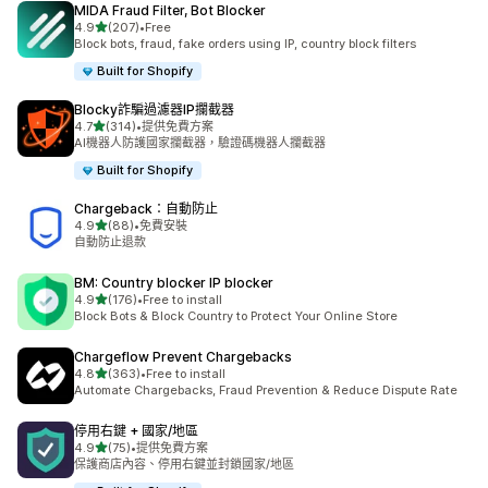
MIDA Fraud Filter, Bot Blocker
滿分 5 顆星
4.9
(207)
•
Free
共有 207 則評價
Block bots, fraud, fake orders using IP, country block filters
Built for Shopify
Blocky詐騙過濾器IP攔截器
滿分 5 顆星
4.7
(314)
•
提供免費方案
共有 314 則評價
AI機器人防護國家攔截器，驗證碼機器人攔截器
Built for Shopify
Chargeback：自動防止
滿分 5 顆星
4.9
(88)
•
免費安裝
共有 88 則評價
自動防止退款
BM: Country blocker IP blocker
滿分 5 顆星
4.9
(176)
•
Free to install
共有 176 則評價
Block Bots & Block Country to Protect Your Online Store
Chargeflow Prevent Chargebacks
滿分 5 顆星
4.8
(363)
•
Free to install
共有 363 則評價
Automate Chargebacks, Fraud Prevention & Reduce Dispute Rate
停用右鍵 + 國家/地區
滿分 5 顆星
4.9
(75)
•
提供免費方案
共有 75 則評價
保護商店內容、停用右鍵並封鎖國家/地區