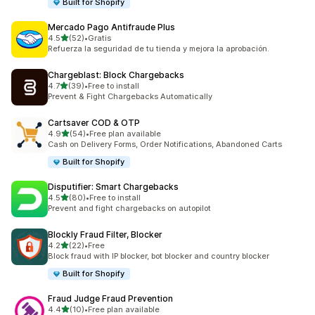
Built for Shopify
Mercado Pago Antifraude Plus
滿分 5 顆星
4.5
(52)
•
Gratis
共有 52 則評價
Refuerza la seguridad de tu tienda y mejora la aprobación.
Chargeblast: Block Chargebacks
滿分 5 顆星
4.7
(39)
•
Free to install
共有 39 則評價
Prevent & Fight Chargebacks Automatically
Cartsaver COD & OTP
滿分 5 顆星
4.9
(54)
•
Free plan available
共有 54 則評價
Cash on Delivery Forms, Order Notifications, Abandoned Carts
Built for Shopify
Disputifier: Smart Chargebacks
滿分 5 顆星
4.5
(80)
•
Free to install
共有 80 則評價
Prevent and fight chargebacks on autopilot
Blockly Fraud Filter, Blocker
滿分 5 顆星
4.2
(22)
•
Free
共有 22 則評價
Block fraud with IP blocker, bot blocker and country blocker
Built for Shopify
Fraud Judge Fraud Prevention
滿分 5 顆星
4.4
(10)
•
Free plan available
共有 10 則評價