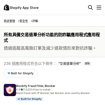
Shopify App Store
商店管理
安全性
詐騙
所有具備交易退單分析功能的防詐騙應用程式應用程
式
透過追蹤高風險訂單及減少退款情形來對抗詐騙。
236 個應用程式符合以下條件：
交易退單分析
清除
Built for Shopify
Blockify Fraud Filter, Blocker
滿分 5 顆星
4.9
(1,520)
•
Free to install
共有 1520 則評價
Block fraud with IP blocker, bot blocker and country blocker
Built for Shopify