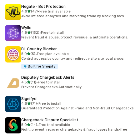
Negate ‑ Bot Protection
滿分 5 顆星
4.6
(47)
•
Free trial available
共有 47 則評價
Avoid inflated analytics and marketing fraud by blocking bots.
Wyllo
滿分 5 顆星
4.9
(152)
•
Free to install
共有 152 則評價
Prevent fraud & abuse, protect revenue, & automate operations.
BL Country Blocker
滿分 5 顆星
5.0
(5)
•
Free plan available
共有 5 則評價
Control access by country and redirect visitors to local shops
Built for Shopify
Disputely Chargeback Alerts
滿分 5 顆星
4.5
(11)
•
Free to install
共有 11 則評價
Prevent Chargebacks Automatically
Signifyd
滿分 5 顆星
4.6
(71)
•
Free to install
共有 71 則評價
Guaranteed Protection Against Fraud and Non-fraud Chargebacks
Chargeback Dispute Specialist
滿分 5 顆星
5.0
(14)
•
Free trial available
共有 14 則評價
Fight, prevent, recover chargebacks & fraud losses hands-free