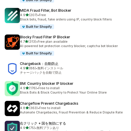
Built for Shopify
MIDA Fraud Filter, Bot Blocker
5つ星中
4.9
(207)
•
Free
合計レビュー数：207件
Block bots, fraud, fake orders using IP, country block filters
Built for Shopify
Blocky Fraud Filter IP Blocker
5つ星中
4.7
(313)
•
Free plan available
合計レビュー数：313件
AI-powered bot protection country blocker, captcha bot blocker
Built for Shopify
Chargeback：自動防止
5つ星中
4.9
(88)
•
無料インストール
合計レビュー数：88件
チャージバックを自動で防止
BM: Country blocker IP blocker
5つ星中
4.9
(176)
•
Free to install
合計レビュー数：176件
Block Bots & Block Country to Protect Your Online Store
Chargeflow Prevent Chargebacks
5つ星中
4.8
(363)
•
Free to install
合計レビュー数：363件
Automate Chargebacks, Fraud Prevention & Reduce Dispute Rate
右クリック + 国を無効にする
5つ星中
4.9
(75)
•
無料プランあり
合計レビュー数：75件