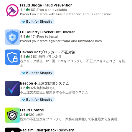
Fraud Judge Fraud Prevention
5つ星中
4.4
(10)
•
Free plan available
合計レビュー数：10件
Protect your store with Fraud detection and ID verification
Built for Shopify
EB Country Blocker Bot Blocker
5つ星中
4.8
(47)
•
Free to install
合計レビュー数：47件
Protect your store against fraud and unwanted bots
Dakaas Botブロッカー・不正対策
5つ星中
4.8
(210)
•
無料プランあり
合計レビュー数：210件
右クリック禁止・IP・国・Botをブロックし、不正アクセスとコピーを防
止
Built for Shopify
Beacon 不正注文防御システム
5つ星中
4.8
(12)
•
無料体験あり
合計レビュー数：12件
不正注文の防止と検知をする不正管理システム
Built for Shopify
Fraud Control
5つ星中
2.4
(20)
•
無料
合計レビュー数：20件
既知の不正注文をブロックし、業務を自動化して収益最大化を実現。
Reclaim: Chargeback Recovery