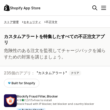
Shopify App Store
ストア管理
セキュリティ
不正注文
カスタムアラートを特集したすべての不正注文アプ
リ
危険性のある注文を監視してチャージバックを減ら
すための対策を講じましょう。
235個のアプリ：
カスタムアラート
クリア
Built for Shopify
Blockify Fraud Filter, Blocker
5つ星中
4.9
(1,517)
•
Free to install
合計レビュー数：1517件
Block fraud with IP blocker, bot blocker and country blocker