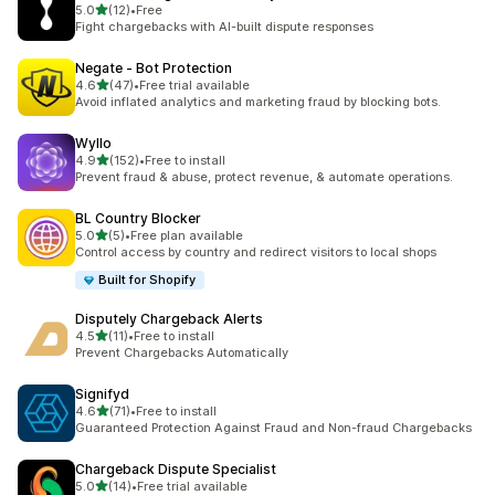
5つ星中
5.0
(12)
•
Free
合計レビュー数：12件
Fight chargebacks with AI-built dispute responses
Negate ‑ Bot Protection
5つ星中
4.6
(47)
•
Free trial available
合計レビュー数：47件
Avoid inflated analytics and marketing fraud by blocking bots.
Wyllo
5つ星中
4.9
(152)
•
Free to install
合計レビュー数：152件
Prevent fraud & abuse, protect revenue, & automate operations.
BL Country Blocker
5つ星中
5.0
(5)
•
Free plan available
合計レビュー数：5件
Control access by country and redirect visitors to local shops
Built for Shopify
Disputely Chargeback Alerts
5つ星中
4.5
(11)
•
Free to install
合計レビュー数：11件
Prevent Chargebacks Automatically
Signifyd
5つ星中
4.6
(71)
•
Free to install
合計レビュー数：71件
Guaranteed Protection Against Fraud and Non-fraud Chargebacks
Chargeback Dispute Specialist
5つ星中
5.0
(14)
•
Free trial available
合計レビュー数：14件